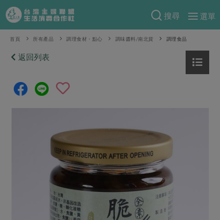
搜尋
選單
產品分類
首頁
所有產品
調理食材・點心
調味醬料/南北貨
調理食品
當季蔬果
返回列表
食譜料理
一籃菜
當令水果
食材
特別企畫
芽苗類
蕈菇類
米食
預購活動
綠主張
辛香料類
麵食
把最好的台灣味帶回家！
觀點文章
關於合作社
肉食
奶蛋豆・五穀
防災用品預購圓滿結束
主婦食堂
一籃菜真心話
海鮮
蛋
乳製品
認識合作社
重要公告
2026年端午節預購圓滿結束
社內大小事
合作聯合國
常備菜
豆製品
米麵雜糧
關於我們
更多預購活動
產品故事
生活提案
蔬食
合作社組織
肉品・水產
樂齡生活
親子食育
蛋料理
當季產品
員工與求才