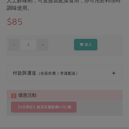
人工鮮味劑，可直接當配菜食用，亦可用於料理時
媒體報導
最新產品
調味使用。
節慶大餐
下載專區
$85
優惠專區
高麗菜海鮮煎餅
地區活動
素食專區
社務會議
地區活動
加入
樂齡友善
活動報下載
付款與運送
（全區供應 | 常溫配送）
優惠活動
【8月限定】脆花瓜優惠價81元/罐