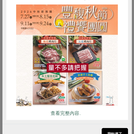
母抽出物(酵母抽出物、食鹽)、香菇
抽出物(糊精、香菇抽出物)、薑粉
保存條件
常溫未開封可保存24個月
產品說明
使用合作社指定小黃瓜(以＊表示)製
作，過程不添加防腐劑、人工鮮味劑
調整
惜食
RPET
食譜
減硝酸鹽
雞蛋
食安
共同購買
調理方式
可直接當配菜食用，亦可用於料理時
調味使用
注意事項
本品含有麩質之穀物、大豆及其製
品，對其過敏者請勿食用
備註/
全素
查看完整內容..
其他標示
我知道了