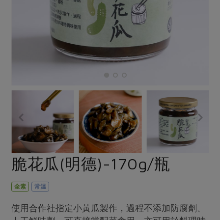
畜產肉類
水產
廚房瑜伽
合作25-經典快閃最後一週
水畜加工品
料理方式
產品檢驗
合作25-精選產品第四彈
關注議題
烘焙．點心
自主把關
合作25-精選產品第三彈
調理食材・點心
減硝酸鹽
惜食
醬料
檢驗報告
更多當季產品
調味醬料/南北貨
烘焙
非基改運動
支持本土農糧
湯品．鍋物
硝酸鹽檢驗
休閒零嘴
沖泡飲品
廢核運動
能源議題
漬物
議題活動
保健食品
減添加物
減塑減廢
涼拌沙拉
社員權益
主婦聯盟X樂齡網特約優惠案
公益金
食農教育
飲品
居家好物
合作社法規
30%rPET紅烏龍茶
更多議題
美妝保養
個人清潔
社務專區
2024農業發展計畫年度報告
脆花瓜(明德)-170g/瓶
主題食譜
生活者e週報
家庭清潔
織品
選舉專區
更多議題活動
異國料理
日用品
圖書禮品
全素
常溫
綠主張月刊
年菜食譜
防災用品
最新消息
把最好的台灣味帶回家！
使用合作社指定小黃瓜製作，過程不添加防腐劑、
典藏閱覽室
養身食補