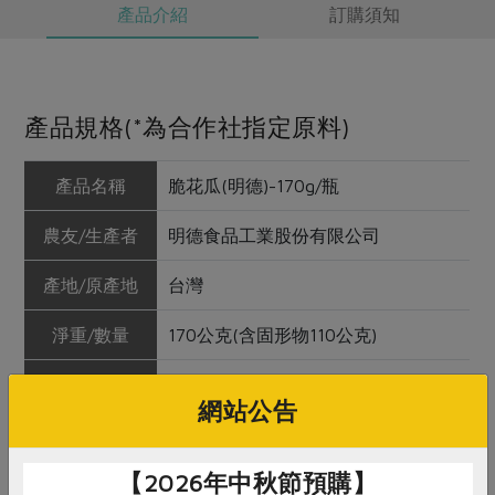
產品介紹
訂購須知
產品規格(*為合作社指定原料)
產品名稱
脆花瓜(明德)-170g/瓶
農友/生產者
明德食品工業股份有限公司
產地/原產地
台灣
淨重/數量
170公克(含固形物110公克)
內容物
小黃瓜*、二砂、非基改醬油[水、非
網站公告
基因改造高蛋白黃豆片、小麥、食
鹽、糖、轉化液糖(蔗糖、水)、調味
劑(蘋果酸)]、水、食鹽、黃梅漿、酵
【2026年中秋節預購】