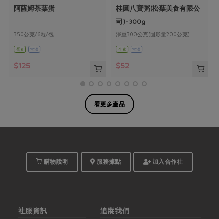
阿薩姆茶葉蛋
桂圓八寶粥(松葉美食有限公
司)-300g
350公克/6粒/包
淨重300公克(固形量200公克)
蛋素
常溫
全素
常溫
$125
$52
看更多產品
購物說明
服務據點
加入合作社
社服資訊
追蹤我們