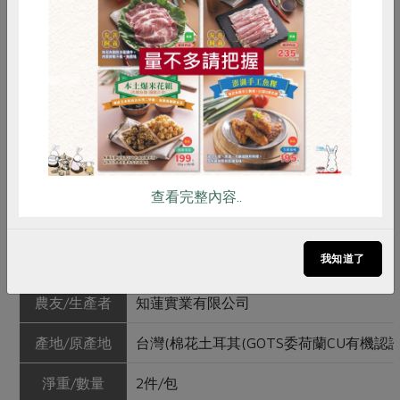
惜食
RPET
食譜
減硝酸鹽
•不使用對環境造成污染的氯系漂白劑；使用氧系漂白劑
雞蛋
食安
共同購買
──過氧化氫。
•不添加螢光增白劑。
•不使用甲醛、苯、酚等化學藥劑與偶氮染料。
查看完整內容..
產品規格(*為合作社指定原料)
我知道了
產品名稱
女性三角內褲(中腰灰)(XXL)
農友/生產者
知蓮實業有限公司
產地/原產地
台灣(棉花土耳其(GOTS委荷蘭CU有機認證
淨重/數量
2件/包