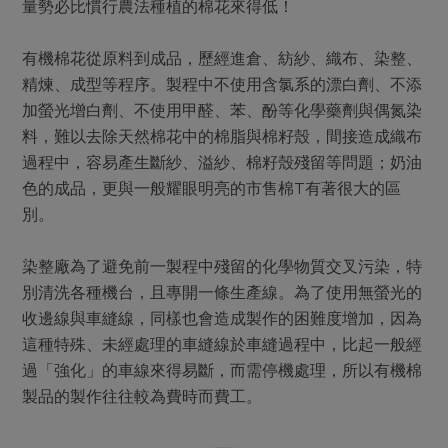
量勢必比慣行農法種植的棉花來得低！
有機棉花從原料到成品，歷經進倉、紡紗、織布、染整、
精煉、成型等程序。製程中不使用含氯系的漂白劑、不添
加螢光增白劑、不使用甲醛、苯、酚等化學藥劑與偶氮染
料，難以去除天然棉花中的棉脂與棉籽殼，間接造成織布
過程中，容易產生斷紗、溢紗、棉籽殼殘留等問題；奶油
色的成品，更與一般耀眼明亮的市售棉T有著很大的區
別。
染整廠為了避免前一製程中殘留的化學物質交叉污染，特
別清洗各種機台，且專開一條生產線。為了使用無螢光的
收邊線與車縫線，同樣也會造成製作的困難度增加，因為
這種特殊、未經處理的車縫線於車縫過程中，比起一般經
過「強化」的車線來得易斷，而需停機處理，所以有機棉
製品的製作往往較為費時而費工。