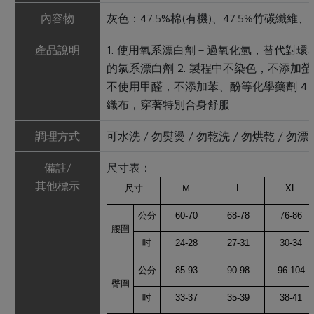
內容物
灰色：47.5%棉(有機)、47.5%竹碳纖維
產品說明
1. 使用氧系漂白劑－過氧化氫，替代對環
的氯系漂白劑 2. 製程中不染色，不添加螢光
不使用甲醛，不添加苯、酚等化學藥劑 4.
織布，穿著特別合身舒服
調理方式
可水洗 / 勿熨燙 / 勿乾洗 / 勿烘乾 / 勿漂
備註/
尺寸表：
其他標示
尺寸
Ｍ
L
XL
公分
60-70
68-78
76-86
腰圍
吋
24-28
27-31
30-34
公分
85-93
90-98
96-104
臀圍
吋
33-37
35-39
38-41