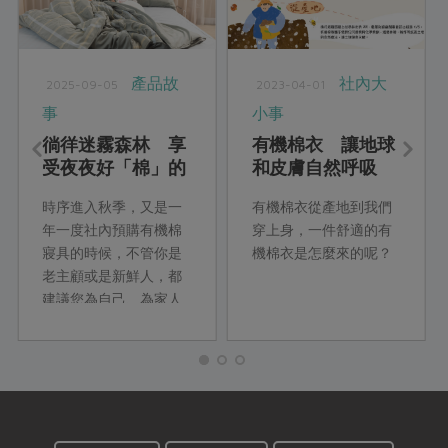
產品故
社內大
2025-09-05
2023-04-01
事
小事
徜徉迷霧森林 享
有機棉衣 讓地球
受夜夜好「棉」的
和皮膚自然呼吸
舒適
時序進入秋季，又是一
有機棉衣從產地到我們
年一度社內預購有機棉
穿上身，一件舒適的有
寢具的時候，不管你是
機棉衣是怎麼來的呢？
老主顧或是新鮮人，都
建議您為自己、為家人
添購有機棉寢具，照顧
身體健康，也愛護地球
永續，形成一個善的循
環。