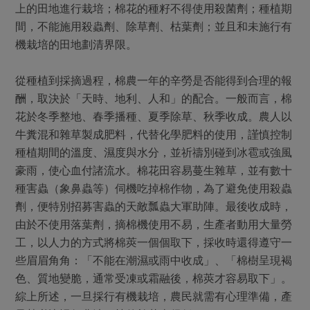
上的田地進行栽培；棉花的種籽不得使用殺菌劑；種植期
間，不能施用殺蟲劑、除草劑、枯葉劑；並且和未施行有
機栽培的田地劃清界限。
從種植到採摘過程，棉農一年的辛勞是否能得到合理的報
酬，取決於「天時、地利、人和」的配合。一般而言，棉
花於冬季整地、春季播種、夏季除草、秋季收成。農人以
牛糞混和雜草製成肥料，代替化學肥料的使用，謹慎控制
種植期間的溫度、濕度與水分，並祈禱別碰到冰雹或強風
豪雨，使心血付諸流水。棉花田容易蔓生雜草，並有數十
種害蟲（象鼻蟲等）伺機吃掉棉作物，為了避免使用殺蟲
劑，便特別招募害蟲的天敵瓢蟲大軍助陣。最後收成時，
由於不使用落葉劑，摘棉機使用不易，生產者動用大量勞
工，以人力的方式將棉莢一個個取下，採收時還得遵守一
些眉眉角角：「不能在潮濕或雨中收成」、「棉樹呈現褐
色、質地變脆，通常受凍或霜融後，棉莢才容易取下」。
綜上所述，一旦採行有機栽培，農民就需有心理準備，產