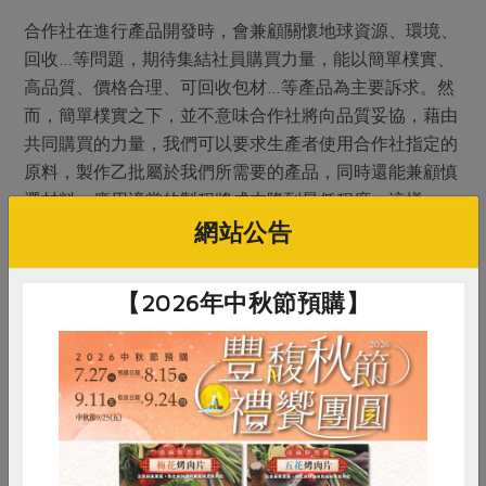
合作社在進行產品開發時，會兼顧關懷地球資源、環境、
回收…等問題，期待集結社員購買力量，能以簡單樸實、
高品質、價格合理、可回收包材…等產品為主要訴求。然
而，簡單樸實之下，並不意味合作社將向品質妥協，藉由
共同購買的力量，我們可以要求生產者使用合作社指定的
原料，製作乙批屬於我們所需要的產品，同時還能兼顧慎
選材料、應用適當的製程將成本降到最低程度，這樣一
來，社員就能購買到高品質又價格低廉的產品。
網站公告
從製程中，不使用含氯系的漂白劑、不添加螢光增白劑、
【2026年中秋節預購】
不使用甲醛、苯、酚等化學藥劑與偶氮染料，使得天然棉
花裡的棉脂與棉籽殼難以去除，間接造成織布過程中，容
易產生斷紗、溢紗、棉籽殼的殘留等問題。
合作社的有機棉製品
•不使用含氯及重金屬等造成環境污染的藥劑。