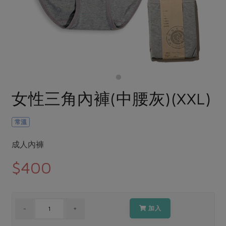
畜產肉類
水產
廚房瑜伽
合作25-經典快閃最後一週
水畜加工品
料理方式
產品檢驗
合作25-精選產品第四彈
關注議題
烘焙．點心
自主把關
合作25-精選產品第三彈
調理食材・點心
減硝酸鹽
惜食
醬料
檢驗報告
更多當季產品
調味醬料/南北貨
烘焙
非基改運動
支持本土農糧
湯品．鍋物
硝酸鹽檢驗
休閒零嘴
沖泡飲品
廢核運動
能源議題
女性三角內褲(中腰灰)(XXL)
漬物
議題活動
保健食品
減添加物
減塑減廢
涼拌沙拉
社員權益
主婦聯盟X樂齡網特約優惠案
常溫
公益金
食農教育
飲品
居家好物
合作社法規
30%rPET紅烏龍茶
更多議題
成人內褲
美妝保養
個人清潔
社務專區
2024農業發展計畫年度報告
$400
主題食譜
生活者e週報
家庭清潔
織品
選舉專區
更多議題活動
異國料理
日用品
圖書禮品
綠主張月刊
年菜食譜
防災用品
最新消息
加入
把最好的台灣味帶回家！
典藏閱覽室
養身食補