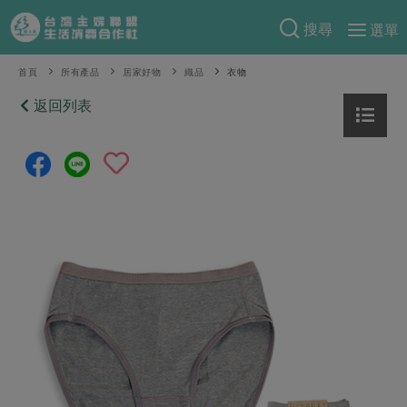
搜尋
選單
產品分類
首頁
所有產品
居家好物
織品
衣物
當季蔬果
返回列表
食譜料理
一籃菜
當令水果
食材
特別企畫
芽苗類
蕈菇類
米食
預購活動
綠主張
辛香料類
麵食
把最好的台灣味帶回家！
觀點文章
關於合作社
肉食
奶蛋豆・五穀
防災用品預購圓滿結束
主婦食堂
一籃菜真心話
海鮮
蛋
乳製品
認識合作社
重要公告
2026年端午節預購圓滿結束
社內大小事
合作聯合國
常備菜
豆製品
米麵雜糧
關於我們
更多預購活動
產品故事
生活提案
蔬食
合作社組織
肉品・水產
樂齡生活
親子食育
蛋料理
當季產品
員工與求才