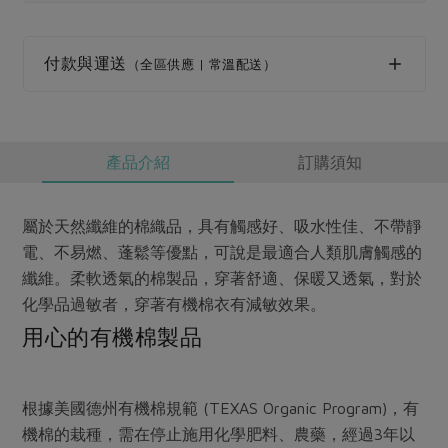
媒體報導
最新產品
節慶大餐
下載專區
付款與運送
（全區供應 | 常溫配送）
優惠專區
高麗菜海鮮煎餅
地區活動
素食專區
社務會議
地區活動
產品介紹
訂購須知
樂齡友善
活動報下載
屬於天然纖維的棉織品，具有觸感好、吸水性佳、不帶靜
電、不易燃、蓬鬆等優點，可說是最適合人類肌膚觸感的
纖維。柔軟透氣的棉製品，穿著舒適、保暖又透氣，對於
化學品過敏者，穿著有機棉衣有減敏效果。
用心的有機棉製品
根據美國德州有機棉規範 (TEXAS Organic Program)，有
機棉的栽種，需在停止施用化學肥料、農藥，經過3年以