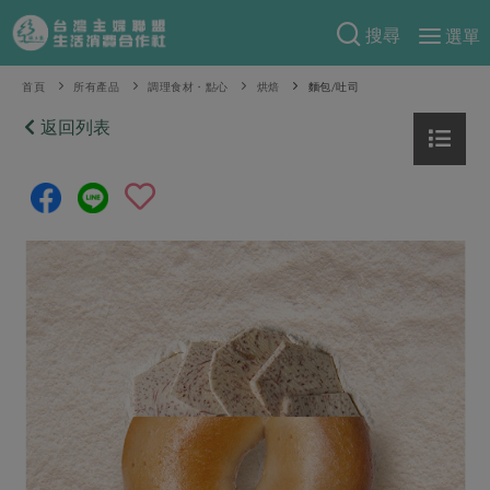
搜尋
選單
產品分類
首頁
所有產品
調理食材・點心
烘焙
麵包/吐司
當季蔬果
返回列表
食譜料理
一籃菜
當令水果
食材
特別企畫
芽苗類
蕈菇類
米食
預購活動
綠主張
辛香料類
麵食
把最好的台灣味帶回家！
觀點文章
關於合作社
肉食
奶蛋豆・五穀
防災用品預購圓滿結束
主婦食堂
一籃菜真心話
海鮮
蛋
乳製品
認識合作社
重要公告
2026年端午節預購圓滿結束
社內大小事
合作聯合國
常備菜
豆製品
米麵雜糧
關於我們
更多預購活動
產品故事
生活提案
蔬食
合作社組織
肉品・水產
樂齡生活
親子食育
蛋料理
當季產品
員工與求才