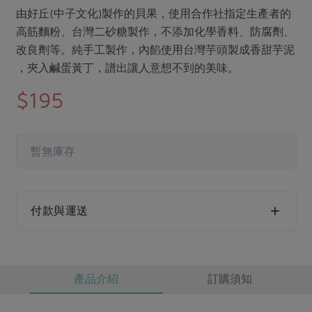
媒體報導
最新產品
由好丘(中子文化)製作的貝果，使用合作社指定生產者的
節慶大餐
下載專區
高筋麵粉、台灣二砂糖製作，不添加化學香料、防腐劑、
優惠專區
改良劑等。純手工製作，內餡使用台灣芋頭製成香甜芋泥
高麗菜海鮮煎餅
，夾入鹹蛋黃丁，譜出讓人意想不到的美味。
地區活動
素食專區
$195
社務會議
地區活動
樂齡友善
活動報下載
暫無庫存
付款與運送
產品介紹
訂購須知