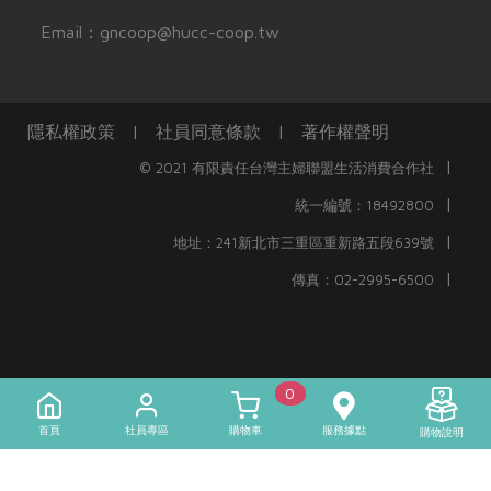
Email：gncoop@hucc-coop.tw
隱私權政策
|
社員同意條款
|
著作權聲明
|
© 2021 有限責任台灣主婦聯盟生活消費合作社
|
統一編號：18492800
|
地址：241新北市三重區重新路五段639號
|
傳真：02-2995-6500
0
首頁
社員專區
購物車
服務據點
購物說明
)