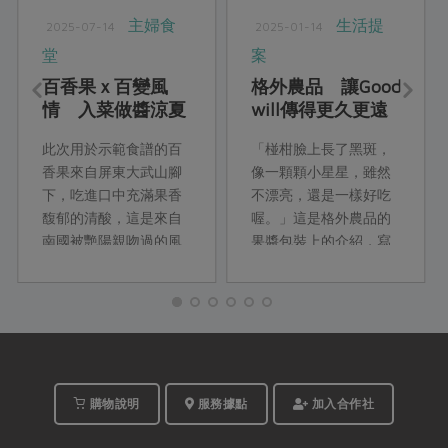
主婦食
生活提
2025-07-14
2025-01-14
堂
案
百香果ｘ百變風
格外農品 讓Good
情 入菜做醬涼夏
will傳得更久更遠
滋味好清香
此次用於示範食譜的百
「椪柑臉上長了黑斑，
香果來自屏東大武山腳
像一顆顆小星星，雖然
下，吃進口中充滿果香
不漂亮，還是一樣好吃
馥郁的清酸，這是來自
喔。」這是格外農品的
南國被艷陽親吻過的風
果醬包裝上的介紹，寫
味，貴珠姐巧妙的運用
出了企圖翻轉外界對格
在各種料理中。百香果
外品刻板認知的心意。
正當時，今夏廚房千萬
成立於2015年的格外農
別錯過！
品，一路走來，感受到
消費者對「格外品」的
印象不斷改變，如今，
大眾對「格外品」一詞
購物說明
服務據點
加入合作社
早已不陌生。