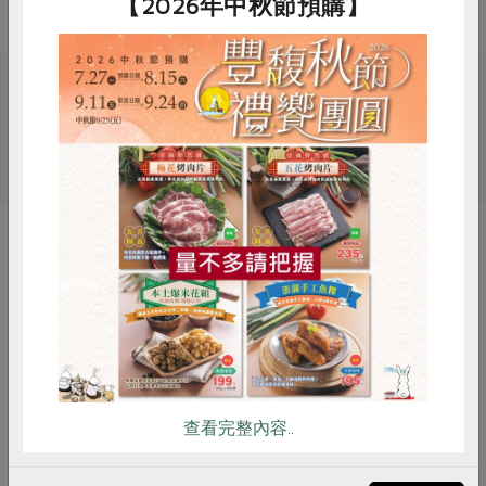
【2026年中秋節預購】
關鍵字
# 果醬
# 貝果
惜食
RPET
食譜
減硝酸鹽
雞蛋
食安
共同購買
你可能有興趣的產品
查看完整內容..