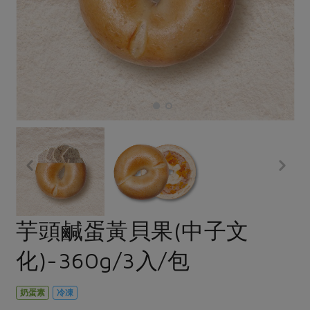
畜產肉類
水產
廚房瑜伽
合作25-經典快閃最後一週
水畜加工品
料理方式
產品檢驗
合作25-精選產品第四彈
關注議題
烘焙．點心
自主把關
合作25-精選產品第三彈
調理食材・點心
減硝酸鹽
惜食
醬料
檢驗報告
更多當季產品
調味醬料/南北貨
烘焙
非基改運動
支持本土農糧
湯品．鍋物
硝酸鹽檢驗
休閒零嘴
沖泡飲品
廢核運動
能源議題
漬物
議題活動
保健食品
減添加物
減塑減廢
涼拌沙拉
社員權益
主婦聯盟X樂齡網特約優惠案
公益金
食農教育
飲品
居家好物
合作社法規
30%rPET紅烏龍茶
更多議題
美妝保養
個人清潔
社務專區
2024農業發展計畫年度報告
芋頭鹹蛋黃貝果(中子文
主題食譜
生活者e週報
家庭清潔
織品
選舉專區
更多議題活動
化)-360g/3入/包
異國料理
日用品
圖書禮品
綠主張月刊
年菜食譜
防災用品
最新消息
把最好的台灣味帶回家！
奶蛋素
冷凍
典藏閱覽室
養身食補