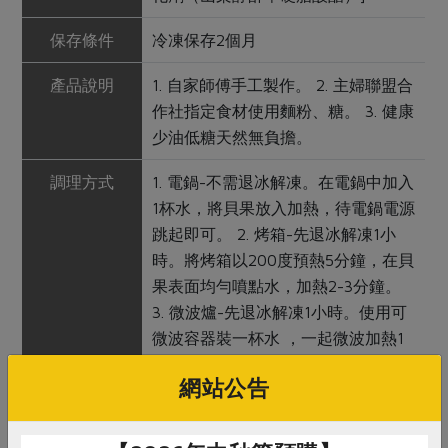
保存條件
冷凍保存2個月
產品說明
1. 自家師傅手工製作。 2. 主婦聯盟合
作社指定食材使用麵粉、糖。 3. 健康
少油低糖天然無負擔。
調理方式
1. 電鍋-不需退冰解凍。在電鍋中加入
1杯水，將貝果放入加熱，待電鍋電源
跳起即可。 2. 烤箱-先退冰解凍1小
時。將烤箱以200度預熱5分鐘，在貝
果表面均勻噴點水，加熱2-3分鐘。
3. 微波爐-先退冰解凍1小時。使用可
微波容器裝一杯水 ，一起微波加熱1
分鐘，待加熱完成即可。
網站公告
注意事項
本產品含有麩質之穀物、 奶類、蛋類
及其製品