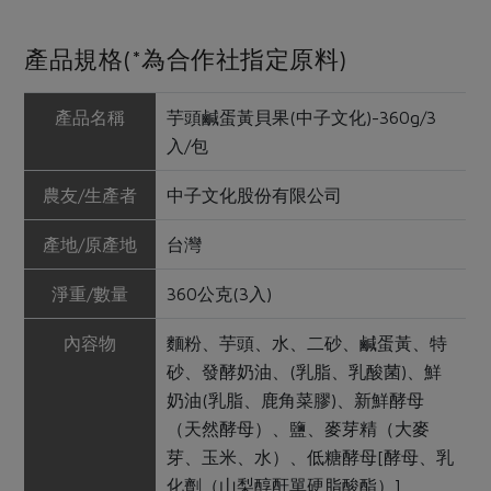
產品規格(*為合作社指定原料)
產品名稱
芋頭鹹蛋黃貝果(中子文化)-360g/3
入/包
農友/生產者
中子文化股份有限公司
產地/原產地
台灣
淨重/數量
360公克(3入)
內容物
麵粉、芋頭、水、二砂、鹹蛋黃、特
砂、發酵奶油、(乳脂、乳酸菌)、鮮
奶油(乳脂、鹿角菜膠)、新鮮酵母
（天然酵母）、鹽、麥芽精（大麥
芽、玉米、水）、低糖酵母[酵母、乳
化劑（山梨醇酐單硬脂酸酯）]