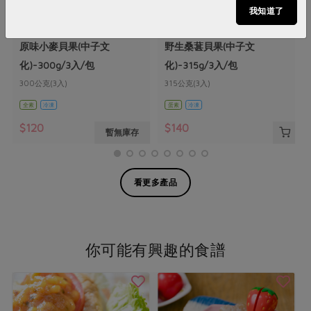
我知道了
中子文化股份有限公司
中子文化股份有限公司
原味小麥貝果(中子文
野生桑葚貝果(中子文
化)-300g/3入/包
化)-315g/3入/包
300公克(3入)
315公克(3入)
全素
冷凍
蛋素
冷凍
$120
$140
暫無庫存
看更多產品
你可能有興趣的食譜