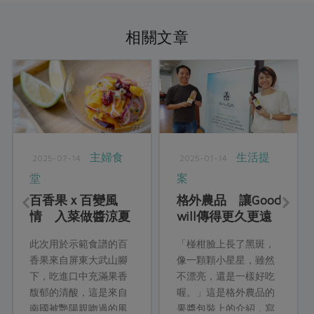
相關文章
主婦食
生活提
2025-07-14
2025-01-14
堂
案
百香果ｘ百變風
格外農品 讓Good
情 入菜做醬涼夏
will傳得更久更遠
滋味好清香
此次用於示範食譜的百
「椪柑臉上長了黑斑，
香果來自屏東大武山腳
像一顆顆小星星，雖然
下，吃進口中充滿果香
不漂亮，還是一樣好吃
馥郁的清酸，這是來自
喔。」這是格外農品的
南國被艷陽親吻過的風
果醬包裝上的介紹，寫