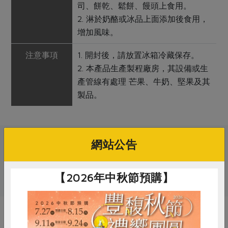
司、餅乾、鬆餅、饅頭上食用。
2. 淋於奶酪或冰品上面添加後食用，
增加風味。
注意事項
1. 開封後，請放置冰箱冷藏保存。
2. 本產品生產製程廠房，其設備或生
產管線有處理 芒果、牛奶、堅果及其
製品。
網站公告
關鍵字
# 果醬
【2026年中秋節預購】
你可能有興趣的產品