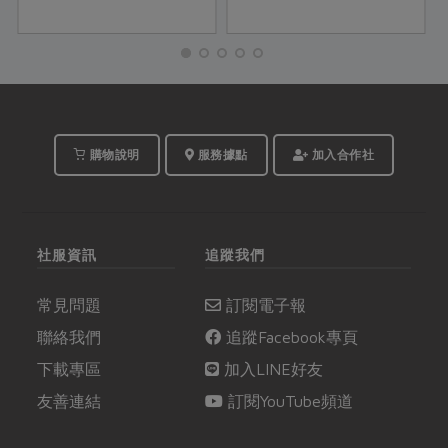
味，貴珠姐巧妙的運用
出了企圖翻轉外界對格
在各種料理中。百香果
外品刻板認知的心意。
正當時，今夏廚房千萬
成立於2015年的格外農
別錯過！
品，一路走來，感受到
消費者對「格外品」的
印象不斷改變，如今，
大眾對「格外品」一詞
購物說明
服務據點
加入合作社
早已不陌生。
社服資訊
追蹤我們
常見問題
訂閱電子報
聯絡我們
追蹤Facebook專頁
下載專區
加入LINE好友
友善連結
訂閱YouTube頻道