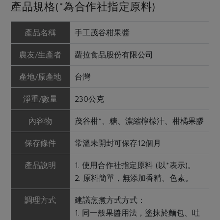
產品規格(*為合作社指定原料)
產品名稱
手工茂谷柑果醬
農友/生產者
蘿拉食品股份有限公司
產地/原產地
台灣
淨重/數量
230公克
內容物
茂谷柑*、糖、濃縮檸檬汁、柑橘果膠
保存條件
常溫未開封可保存12個月
產品說明
1. 使用合作社指定原料 (以*表示)。
2. 原料簡單，無添加香精、色素。
調理方式
建議烹煮方式方式：
1. 同一般果醬用法，塗抹於麵包、吐