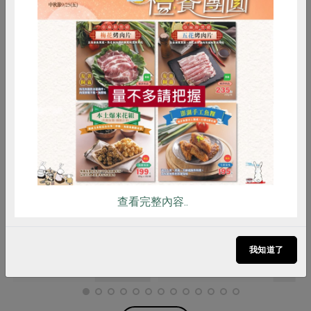
惜食
RPET
食譜
減硝酸鹽
雞蛋
食安
共同購買
中子文化股份有限公司
中子文化股份有限公司
芋頭鹹蛋黃貝果(中子文
野生桑葚貝果(中子文
查看完整內容..
化)-360g/3入/包
化)-315g/3入/包
360公克(3入)
315公克(3入)
奶蛋素
冷凍
蛋素
冷凍
我知道了
$195
$140
暫無庫存