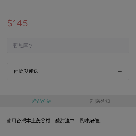
媒體報導
最新產品
節慶大餐
下載專區
$145
優惠專區
高麗菜海鮮煎餅
地區活動
素食專區
社務會議
地區活動
暫無庫存
樂齡友善
活動報下載
付款與運送
產品介紹
訂購須知
使用
台灣本土
茂谷柑，酸甜適中，風味絕佳。