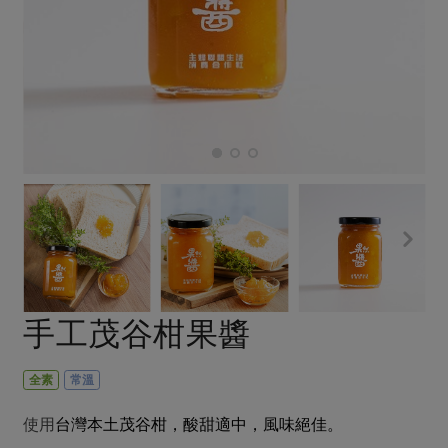
畜產肉類
水產
廚房瑜伽
合作25-經典快閃最後一週
水畜加工品
料理方式
產品檢驗
合作25-精選產品第四彈
關注議題
烘焙．點心
自主把關
合作25-精選產品第三彈
調理食材・點心
減硝酸鹽
惜食
醬料
檢驗報告
更多當季產品
調味醬料/南北貨
烘焙
非基改運動
支持本土農糧
湯品．鍋物
硝酸鹽檢驗
休閒零嘴
沖泡飲品
廢核運動
能源議題
漬物
議題活動
保健食品
減添加物
減塑減廢
涼拌沙拉
社員權益
主婦聯盟X樂齡網特約優惠案
公益金
食農教育
飲品
居家好物
合作社法規
30%rPET紅烏龍茶
更多議題
美妝保養
個人清潔
社務專區
2024農業發展計畫年度報告
手工茂谷柑果醬
主題食譜
生活者e週報
家庭清潔
織品
選舉專區
更多議題活動
異國料理
日用品
圖書禮品
全素
常溫
綠主張月刊
年菜食譜
防災用品
最新消息
把最好的台灣味帶回家！
使用
台灣本土
茂谷柑，酸甜適中，風味絕佳。
典藏閱覽室
養身食補