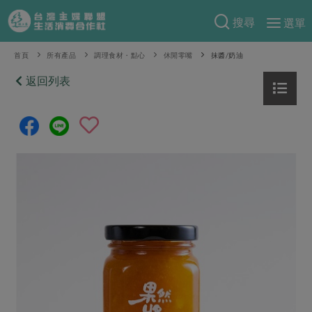
搜尋
選單
產品分類
首頁
所有產品
調理食材・點心
休閒零嘴
抹醬/奶油
當季蔬果
返回列表
食譜料理
一籃菜
當令水果
食材
特別企畫
芽苗類
蕈菇類
米食
預購活動
綠主張
辛香料類
麵食
把最好的台灣味帶回家！
觀點文章
關於合作社
肉食
奶蛋豆・五穀
防災用品預購圓滿結束
主婦食堂
一籃菜真心話
海鮮
蛋
乳製品
認識合作社
重要公告
2026年端午節預購圓滿結束
社內大小事
合作聯合國
常備菜
豆製品
米麵雜糧
關於我們
更多預購活動
產品故事
生活提案
蔬食
合作社組織
肉品・水產
樂齡生活
親子食育
蛋料理
當季產品
員工與求才