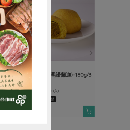
購買
瑪諾蘭迦工作室
薑黃咖哩酥(瑪諾蘭迦)-180g/3
入
180公克(60公克×3入)
奶素
常溫
預購
$160