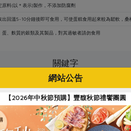
定原料(以＊表示)製作，不添加防腐劑
取出回溫5~10分鐘後即可食用，可使蛋糕食用起來較為鬆軟，
、蛋、麩質的穀類及其製品，對其過敏者請勿食用
關鍵字
網站公告
親節現貨供應
# 乳酪
# 桑葚
# 瑪諾蘭迦
【2026年中秋節預購】豐馥秋節禮饗團圓
你可能有興趣的產品