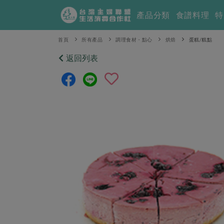
產品分類
食譜料理
特
首頁
所有產品
調理食材・點心
烘焙
蛋糕/糕點
返回列表