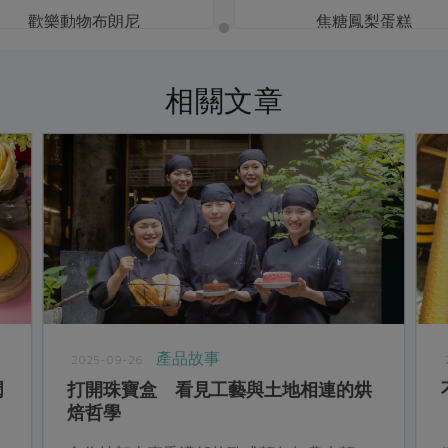
歡樂動物布朗尼
焦糖鳳梨蛋糕
相關文章
產品故事
2025-09-26
潤
打開珠寶盒 看見工藝與土地相連的烘
焙哲學