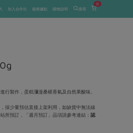
0
入
加入合作社
服務據點
購物說明
搜尋
0g
醬進行製作，蛋糕瀰漫桑椹香氣及自然果酸味。
台，採少量預估直接上架利用，如缺貨中無法線
向站所預訂，「週月預訂」品項請參考連結：
認