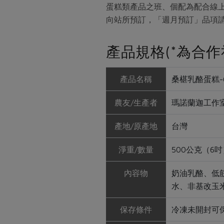
蛋糕類產品之班、個配為配合線
向站所預訂，「週月預訂」品項
產品規格(*為合作
產品名稱
桑椹乳酪蛋糕-6
農友/生產者
瑪諾蘭迦工作
產地/原產地
台灣
淨重/數量
500公克（6吋
內容物
奶油乳酪、低
水、非基改玉米
保存條件
冷凍未開封可