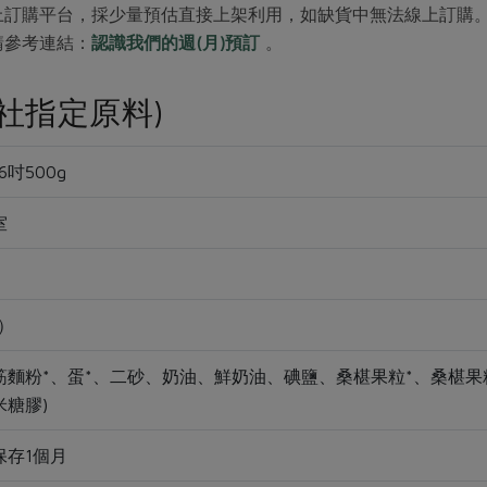
上訂購平台，採少量預估直接上架利用，如缺貨中無法線上訂購
請參考連結：
認識我們的週(月)預訂
。
社指定原料)
吋500g
室
）
筋麵粉*、蛋*、二砂、奶油、鮮奶油、碘鹽、桑椹果粒*、桑椹果
糖膠)
保存1個月