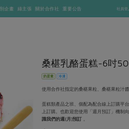
別企畫
綠主張
關於合作社
重要公告
社員登
桑椹乳酪蛋糕-6吋50
奶蛋素
冷凍
使用合作社指定的桑椹果粒、桑椹果粒汁
蛋糕類產品之班、個配為配合線上訂購平
上訂購。也歡迎您使用「週月預訂」機制
識我們的週(月)預訂
。