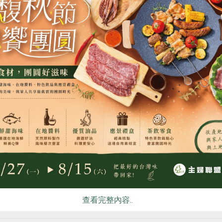
食
RPET
食譜
減硝酸鹽
雞蛋
食安
共同
企業股份有限公司
陳稼莊自然農業有限公司
烤乳酪(超品)-520g/6吋
桑椹醋(加糖)-即飲式
公克/6吋
300ml/瓶
素
冷凍
預購
全素
常溫
0
$60
查看完整內容..