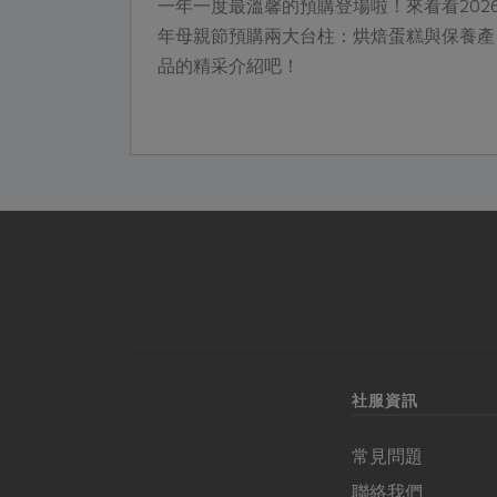
嚮往能到白
一年一度最溫馨的預購登場啦！來看看202
誕節呢？今
年母親節預購兩大台柱：烘焙蛋糕與保養產
漫的健康料
品的精采介紹吧！
餐桌上也能
的白色聖誕
社服資訊
常見問題
聯絡我們