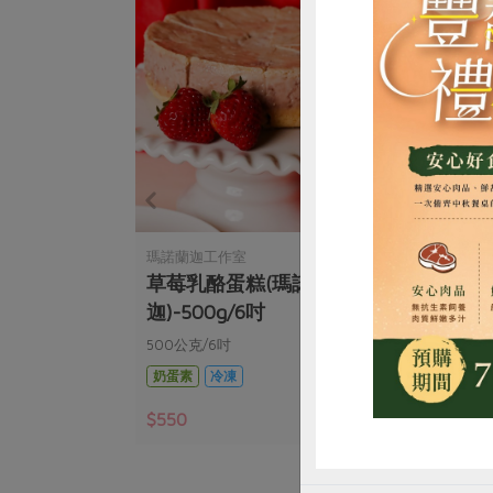
惜
瑪諾蘭迦工作室
超品
精-330ml
草莓乳酪蛋糕(瑪諾蘭
法式
迦)-500g/6吋
500公克/6吋
520
奶蛋素
冷凍
奶蛋
$550
$38