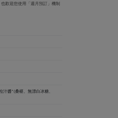
。也歡迎您使用「週月預訂」機制
粒汁醬*(桑椹、無漂白冰糖、