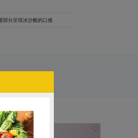
桑椹部分呈現冰沙般的口感
# 蛋糕