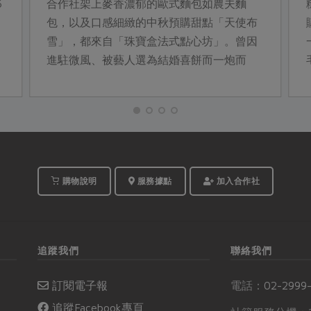
6
合作社架上麥香濃郁的歐式麵包如農夫麵
包，以及口感細緻的中秋預購甜點「天使布
雪」，都來自「珠寶盒法式點心坊」。曾因
進駐微風、被藝人選為結婚喜餅而一炮而
紅，但讓珠寶盒在競爭激烈的台北市美食、
精品商圈屹立不搖的，是一份對原料和製程
的堅持。
購物說明
服務據點
加入合作社
追蹤我們
聯絡我們
訂閱電子報
電話：
02-2999
追蹤Facebook專頁