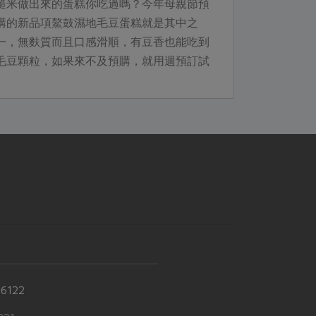
糙米做出來的蛋糕你吃過嗎？今年母親節預
購的新品項鰲鼓濕地毛豆蛋糕就是其中之
一，無麩質而且口感滑順，有豆香也能吃到
毛豆顆粒，如果來不及預購，就用週預訂試
試令人驚艷的糙米蛋糕吧！
-6122