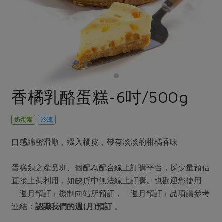
畜產肉類
水產
廚房瑜伽
合作25-經典快閃最後一週
水畜加工品
料理方式
產品檢驗
合作25-精選產品第四彈
關注議題
烘焙．點心
自主把關
合作25-精選產品第三彈
調理食材・點心
減硝酸鹽
惜食
醬料
檢驗報告
更多當季產品
調味醬料/南北貨
烘焙
非基改運動
支持本土農糧
湯品．鍋物
硝酸鹽檢驗
休閒零嘴
沖泡飲品
廢核運動
能源議題
香橘乳酪蛋糕-6吋/500g
漬物
議題活動
保健食品
減添加物
減塑減廢
涼拌沙拉
社員權益
主婦聯盟X樂齡網特約優惠案
奶蛋素
冷凍
公益金
食農教育
飲品
居家好物
合作社法規
30%rPET紅烏龍茶
更多議題
口感綿密滑順，綴入橘皮，帶有淡淡的柑橘香味
美妝保養
個人清潔
社務專區
2024農業發展計畫年度報告
主題食譜
生活者e週報
蛋糕類之產品班、個配為配合線上訂購平台，採少量預估
家庭清潔
織品
選舉專區
更多議題活動
直接上架利用，如缺貨中無法線上訂購。也歡迎您使用
異國料理
日用品
圖書禮品
綠主張月刊
「週月預訂」機制向站所預訂，「週月預訂」品項請參考
年菜食譜
防災用品
最新消息
把最好的台灣味帶回家！
連結：
認識我們的週(月)預訂
。
典藏閱覽室
養身食補