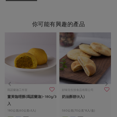
你可能有興趣的產品
瑪諾蘭迦工作室
好味兒生技食品有限公司
薑黃咖哩酥(瑪諾蘭迦)-180g/3
奶油酥餅(8入)
入
180公克(60公克×3入)
560公克(70公克*8入/盒)