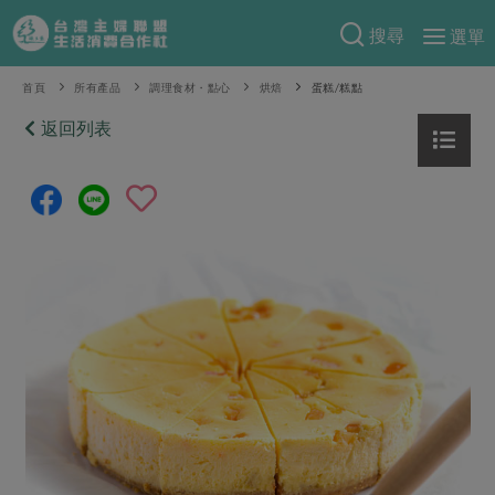
搜尋
選單
產品分類
首頁
所有產品
調理食材・點心
烘焙
蛋糕/糕點
當季蔬果
返回列表
食譜料理
一籃菜
當令水果
食材
特別企畫
芽苗類
蕈菇類
米食
預購活動
綠主張
辛香料類
麵食
把最好的台灣味帶回家！
觀點文章
關於合作社
肉食
奶蛋豆・五穀
防災用品預購圓滿結束
主婦食堂
一籃菜真心話
海鮮
蛋
乳製品
認識合作社
重要公告
2026年端午節預購圓滿結束
社內大小事
合作聯合國
常備菜
豆製品
米麵雜糧
關於我們
更多預購活動
產品故事
生活提案
蔬食
合作社組織
肉品・水產
樂齡生活
親子食育
蛋料理
當季產品
員工與求才