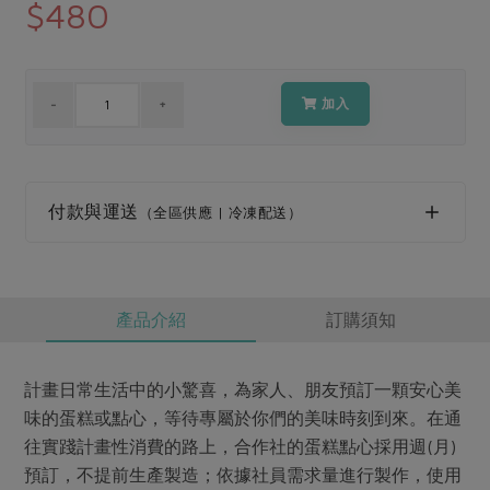
媒體報導
$480
最新產品
節慶大餐
下載專區
優惠專區
高麗菜海鮮煎餅
加入
地區活動
素食專區
社務會議
地區活動
樂齡友善
活動報下載
付款與運送
（全區供應 | 冷凍配送）
產品介紹
訂購須知
計畫日常生活中的小驚喜，為家人、朋友預訂一顆安心美
味的蛋糕或點心，等待專屬於你們的美味時刻到來。在通
往實踐計畫性消費的路上，合作社的蛋糕點心採用週(月)
預訂，不提前生產製造；依據社員需求量進行製作，使用