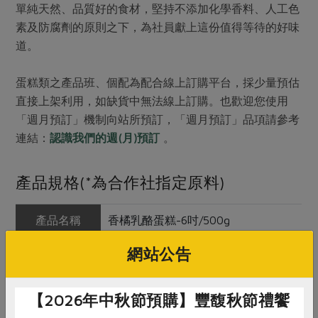
單純天然、品質好的食材，堅持不添加化學香料、人工色
素及防腐劑的原則之下，為社員獻上這份值得等待的好味
道。
蛋糕類之產品班、個配為配合線上訂購平台，採少量預估
直接上架利用，如缺貨中無法線上訂購。也歡迎您使用
「週月預訂」機制向站所預訂，「週月預訂」品項請參考
連結：
認識我們的週(月)預訂
。
產品規格(*為合作社指定原料)
產品名稱
香橘乳酪蛋糕-6吋/500g
網站公告
農友/生產者
瑪諾蘭迦工作室
產地/原產地
台灣
【2026年中秋節預購】豐馥秋節禮饗
淨重/數量
500公克(6吋)