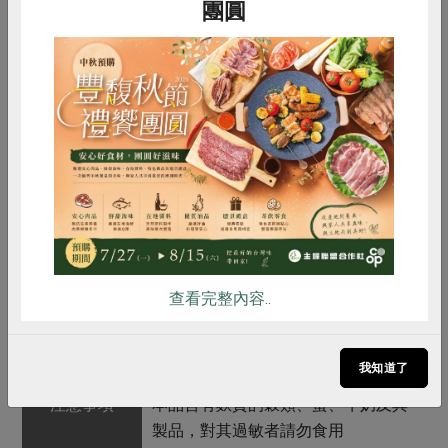
團圓
內容物
奶油乳酪、低筋麵粉*、蛋*、橘皮、
特砂、奶油、鮮奶油、碘鹽、碳酸氫
鈉(小蘇打)、橘子精油
惜食
RPET
食譜
減硝酸鹽
保存條件
冷凍未開封可保存1個月
雞蛋
食安
共同購買
產品說明
1.使用合作社指定原料(以*表示)製
作，不添加防腐劑 2.本產品不使用氫
化植物油，反式脂肪來自奶油與動物
性鮮奶油
查看完整內容..
調理方式
建議自冷凍庫取出回溫5~10分鐘後即
可食用，可使蛋糕食用起來有冰沙般
的口感
我知道了
注意事項
本品含有麩質的穀類、蛋、牛奶及其
製品，對其過敏者請勿食用