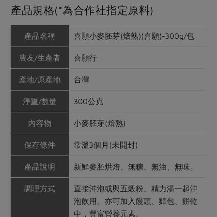
產品規格(*為合作社指定原料)
產品名稱
喜願小麥胚芽(焙熟)(喜願)-300g/包
農友/生產者
喜願行
產地/原產地
台灣
淨重/數量
300公克
內容物
小麥胚芽(焙熟)
保存條件
常溫3個月(未開封)
產品說明
新鮮麥胚烘焙、無糖、無油、無味。
調理方式
直接沖泡或與五穀粉、精力湯一起沖
泡飲用。亦可加入饅頭、麵包、餅乾
中，豐富營養元素。