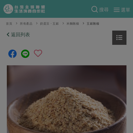
搜尋
選單
產品分類
首頁
所有產品
奶蛋豆・五穀
米麵雜糧
五穀雜糧
當季蔬果
返回列表
食譜料理
一籃菜
當令水果
食材
特別企畫
芽苗類
蕈菇類
米食
預購活動
綠主張
辛香料類
麵食
把最好的台灣味帶回家！
觀點文章
關於合作社
肉食
奶蛋豆・五穀
防災用品預購圓滿結束
主婦食堂
一籃菜真心話
海鮮
蛋
乳製品
認識合作社
重要公告
2026年端午節預購圓滿結束
社內大小事
合作聯合國
常備菜
豆製品
米麵雜糧
關於我們
更多預購活動
產品故事
生活提案
蔬食
合作社組織
肉品・水產
樂齡生活
親子食育
蛋料理
當季產品
員工與求才