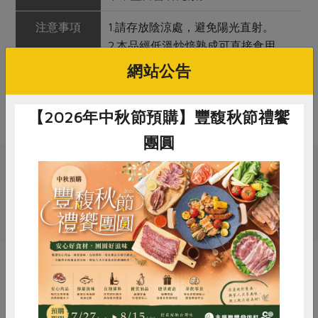
注意事項
1.請存放陰涼處，避免陽光直射。
2.本品經低溫炒焙熟成可直接食用。
3.脫氧保鮮劑開封後請取出。
網站公告
4.開封後未食用完畢，務請放置冰箱
保鮮。
【2026年中秋節預購】豐馥秋節禮饗
團圓
關鍵字
# 喜願
惜食
RPET
食譜
減硝酸鹽
雞蛋
食安
共同購買
你可能有興趣的產品