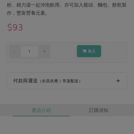
媒體報導
粉、精力湯一起沖泡飲用。亦可加入饅頭、麵包、餅乾製
最新產品
節慶大餐
下載專區
作，豐富營養元素。
優惠專區
$93
高麗菜海鮮煎餅
地區活動
素食專區
社務會議
地區活動
樂齡友善
加入
活動報下載
付款與運送
（全區供應 | 常溫配送）
產品介紹
訂購須知