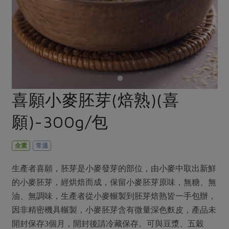
畜產肉類
水產
廚房瑜伽
合作25-經典快閃最後一週
水畜加工品
料理方式
產品檢驗
合作25-精選產品第四彈
關注議題
烘焙．點心
自主把關
合作25-精選產品第三彈
調理食材・點心
減硝酸鹽
惜食
醬料
檢驗報告
更多當季產品
調味醬料/南北貨
烘焙
非基改運動
支持本土農糧
湯品．鍋物
硝酸鹽檢驗
休閒零嘴
沖泡飲品
廢核運動
能源議題
喜願小麥胚芽(焙熟)(喜
漬物
議題活動
保健食品
減添加物
減塑減廢
涼拌沙拉
願)-300g/包
社員權益
主婦聯盟X樂齡網特約優惠案
公益金
食農教育
飲品
居家好物
合作社法規
30%rPET紅烏龍茶
更多議題
全素
常溫
美妝保養
個人清潔
社務專區
2024農業發展計畫年度報告
主題食譜
生產者喜願，胚芽是小麥發芽的部位，由小麥中取出新鮮
生活者e週報
家庭清潔
織品
選舉專區
更多議題活動
的小麥胚芽，經烘焙而成，保留小麥胚芽原味，無糖、無
異國料理
日用品
圖書禮品
油、無調味，生產者從小麥輾製到胚芽焙熟皆一手包辦，
綠主張月刊
年菜食譜
因非精密機具輾製，小麥胚芽含有微量深色麩皮，產品未
防災用品
最新消息
把最好的台灣味帶回家！
典藏閱覽室
養身食補
開封保存3個月，開封後請冷藏保存。可與豆漿、五穀