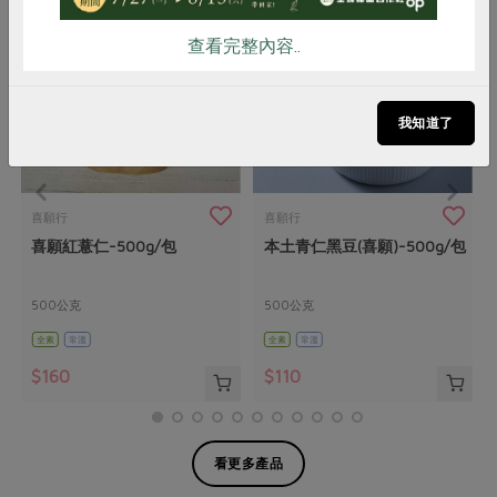
查看完整內容..
我知道了
喜願行
喜願行
喜願紅薏仁-500g/包
本土青仁黑豆(喜願)-500g/包
500公克
500公克
全素
常溫
全素
常溫
$160
$110
看更多產品