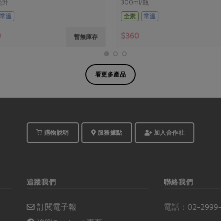
毫升
300ml/瓶
常溫
全素
常溫
0
$360
暫無庫存
看更多產品
購物說明
服務據點
加入合作社
追蹤我們
聯絡我們
訂閱電子報
電話：
02-2999