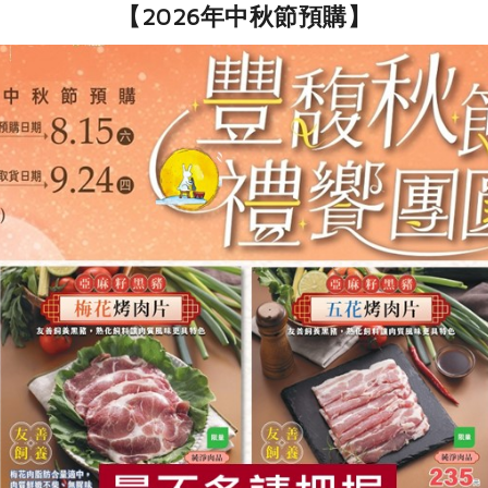
【2026年中秋節預購】
公司
、糖、米霖、鹽、香菇、釀造酒精、糙米酢、酵母抽出物、昆布
釀製和風調味料，採用精選香菇，昆布等原料萃取調製而成，風
在8%左右，可依料理所需稀釋使用，適用於各料理。 使用方法建
煮友：水＝1：1 煮烏龍麵，風味火鍋湯汁，香菇煮友：水＝ 1：5
，香菇煮友：水＝ 1：1 天婦羅汁，香菇煮友：水＝ 1 : 2
香菇及昆布，用前請搖勻。 無添加防腐劑，味精及人工色素，開
食
RPET
食譜
減硝酸鹽
雞蛋
食安
共同