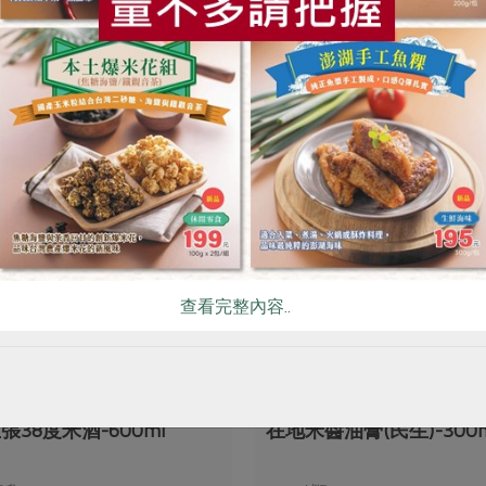
你可能有興趣的產品
查看完整內容..
酒莊
民生食品工廠
張38度米酒-600ml
在地米醬油膏(民生)-300m