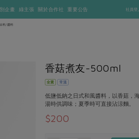
別企畫
綠主張
關於合作社
重要公告
社員登
味料/醬料
香菇煮友-500ml
全素
常溫
低鹽低鈉之日式和風醬料，以香菇，
湯時供調味；夏季時可直接沾涼麵。
$200