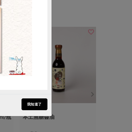
我知道了
民生食品工廠
l/瓶
本土無糖醬油