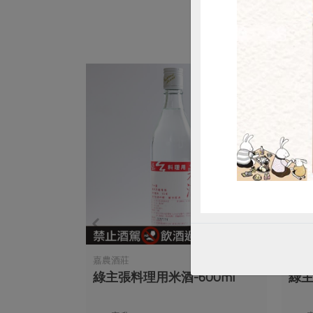
嘉農酒莊
嘉農
綠主張料理用米酒-600ml
綠主