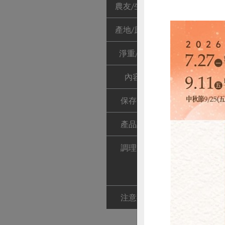
農友/生產者
穀盛股份有限
產地/原產地
台灣
淨重/數量
500毫升
內容物
水、釀造醬油
保存條件
2年
產品說明
香菇露是一種
調理方式
本產品食鹽量
等沾汁 ，香菇
＝ 1：6 丼飯
注意事項
瓶底沈澱物為
惜