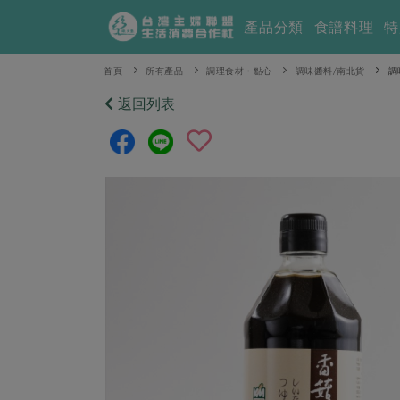
產品分類
食譜料理
特
首頁
所有產品
調理食材・點心
調味醬料/南北貨
調
返回列表