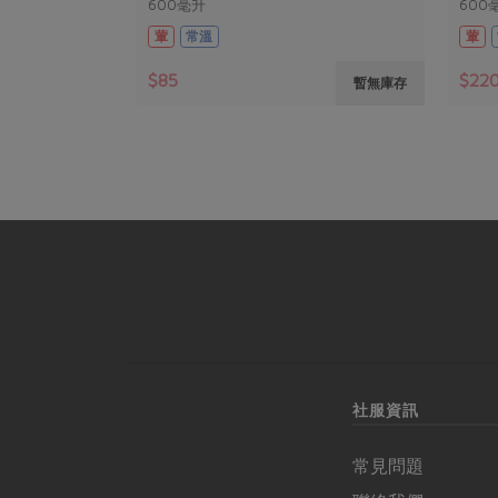
600毫升
600
葷
常溫
葷
$85
$22
暫無庫存
社服資訊
常見問題