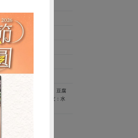
味甘醇，滴滴原味棈華。
議： 素麵、蕎麵、青菜、豆腐
 關東煮(黑輪)，香菇煮友：水
瓶後請冷藏。
購買