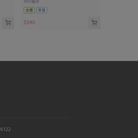
300毫升
全素
常溫
$340
-6122