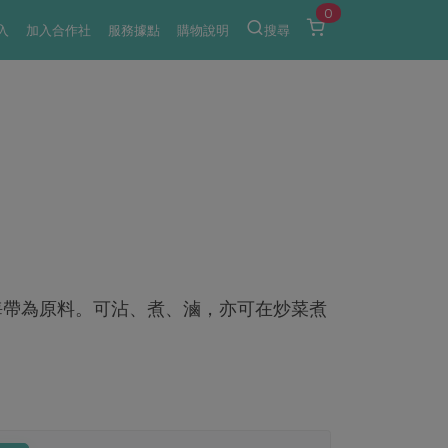
0
入
加入合作社
服務據點
購物說明
搜尋
海帶為原料。可沾、煮、滷，亦可在炒菜煮