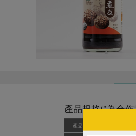
產品規格(*為合作
產品名稱
香菇煮友-500m