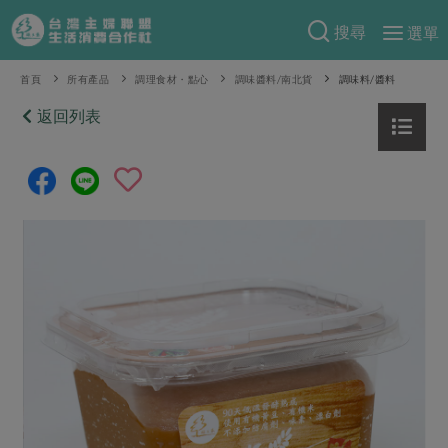
搜尋
選單
產品分類
首頁
所有產品
調理食材・點心
調味醬料/南北貨
調味料/醬料
當季蔬果
返回列表
食譜料理
一籃菜
當令水果
食材
特別企畫
芽苗類
蕈菇類
米食
預購活動
綠主張
辛香料類
麵食
把最好的台灣味帶回家！
觀點文章
關於合作社
肉食
奶蛋豆・五穀
防災用品預購圓滿結束
主婦食堂
一籃菜真心話
海鮮
蛋
乳製品
認識合作社
重要公告
2026年端午節預購圓滿結束
社內大小事
合作聯合國
常備菜
豆製品
米麵雜糧
關於我們
更多預購活動
產品故事
生活提案
蔬食
合作社組織
肉品・水產
樂齡生活
親子食育
蛋料理
當季產品
員工與求才