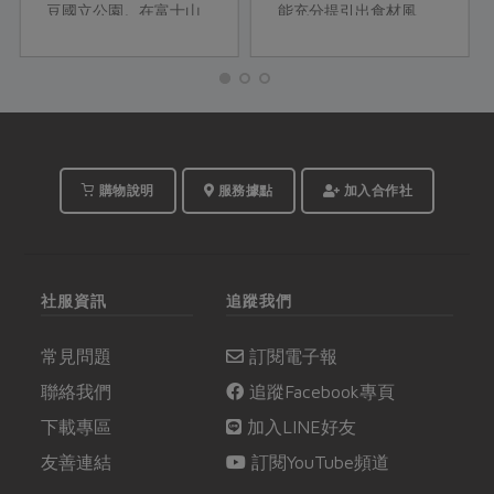
豆國立公園。在富士山
能充分提引出食材風
相伴、本栖湖環繞，四
味。這次教你用疊煮概
季清朗的日子裡，他們
念，變化出一道道清
一起將異國的風土文
爽、舒服的主菜、配
化、季節旬味收納進餐
菜、湯麵等料理，吃了
桌上的家常料理。跨文
舒心也舒身。
化的融合，使他們看見
文化底蘊的內涵，並將
購物說明
服務據點
加入合作社
料理提升到待人接物的
哲學意境。
社服資訊
追蹤我們
常見問題
訂閱電子報
聯絡我們
追蹤Facebook專頁
下載專區
加入LINE好友
友善連結
訂閱YouTube頻道