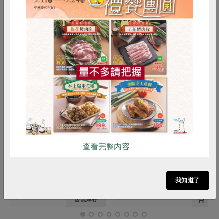
你可能有興趣的產品
惜食
RPET
食譜
減硝酸鹽
雞蛋
食安
共同購買
嘉農酒莊
陳明旭(佳昌養蜂園)
綠主張38度米酒-600ml
龍眼花蜂蜜-500g
查看完整內容..
600毫升
500公克
我知道了
葷
常溫
全素
常溫
$220
$350
暫無庫存