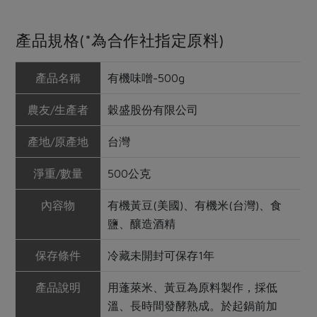
產品規格(*為合作社指定原料)
產品名稱
有機味噌-500g
農友/生產者
穀盛股份有限公司
產地/原產地
台灣
淨重/數量
500公克
內容物
有機黃豆(美國)、有機米(台灣)、食
鹽、釀造酒精
保存條件
冷藏未開封可保存1年
產品說明
用蓬萊米、黃豆為原料製作，採低
溫、長時間發酵熟成。於起鍋前加