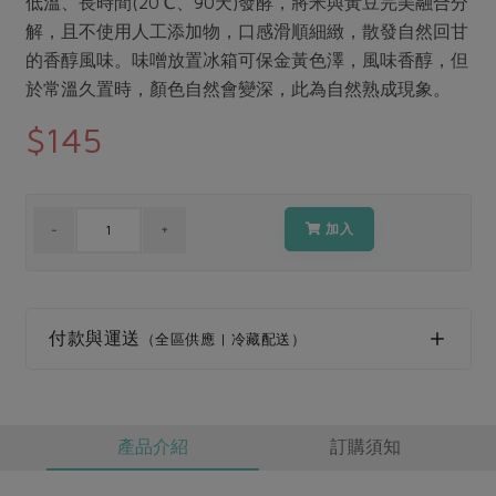
低溫、長時間(20℃、90天)發酵，將米與黃豆完美融合分
媒體報導
最新產品
節慶大餐
解，且不使用人工添加物，口感滑順細緻，散發自然回甘
下載專區
的香醇風味。味噌放置冰箱可保金黃色澤，風味香醇，但
優惠專區
於常溫久置時，顏色自然會變深，此為自然熟成現象。
高麗菜海鮮煎餅
地區活動
$145
素食專區
社務會議
地區活動
樂齡友善
活動報下載
加入
付款與運送
（全區供應 | 冷藏配送）
產品介紹
訂購須知