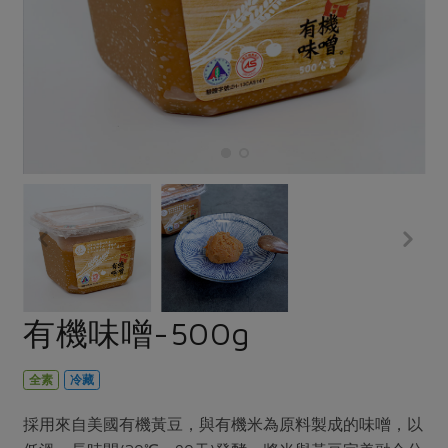
畜產肉類
水產
廚房瑜伽
合作25-經典快閃最後一週
水畜加工品
料理方式
產品檢驗
合作25-精選產品第四彈
關注議題
烘焙．點心
自主把關
合作25-精選產品第三彈
調理食材・點心
減硝酸鹽
惜食
醬料
檢驗報告
更多當季產品
調味醬料/南北貨
烘焙
非基改運動
支持本土農糧
湯品．鍋物
硝酸鹽檢驗
休閒零嘴
沖泡飲品
廢核運動
能源議題
漬物
議題活動
保健食品
減添加物
減塑減廢
涼拌沙拉
社員權益
主婦聯盟X樂齡網特約優惠案
公益金
食農教育
飲品
居家好物
合作社法規
30%rPET紅烏龍茶
更多議題
美妝保養
個人清潔
社務專區
2024農業發展計畫年度報告
有機味噌-500g
主題食譜
生活者e週報
家庭清潔
織品
選舉專區
更多議題活動
異國料理
日用品
圖書禮品
全素
冷藏
綠主張月刊
年菜食譜
防災用品
最新消息
把最好的台灣味帶回家！
採用來自美國有機黃豆，與有機米為原料製成的味噌，以
典藏閱覽室
養身食補