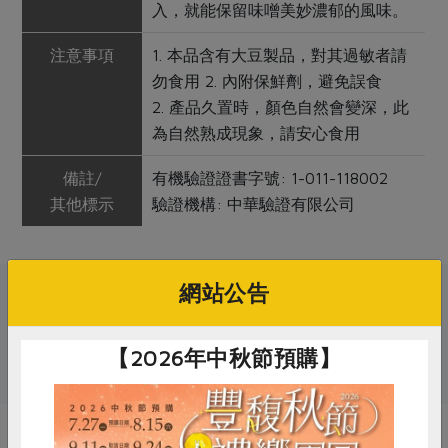
入，就能保留味噌美妙濃郁的風味。
注意事項
1. 本品含有大豆製品，對其過敏者請
勿食用 2. 內附保鮮劑，避免誤食
2. 產品久置時，顏色自然會變深，此
為自然熟成現象，請安心食用
備註/
有機驗證證書字號: 1-011-118002
其他標示
驗證機構: 中華驗證有限公司
網站公告
關鍵字
【2026年中秋節預購】
# 青梅季食材
# 調味料
# 味噌