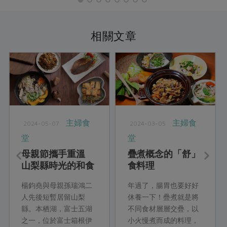
相關文章
主婦食
主婦食
2024-05-07
2024-03-05
堂
堂
母親節攜手重溫
疊煮概念的「舒」
山梨縣時光的和食
食料理
料理
楊鈞堯與母親孫瑞鴻二
年過了，腸胃也要好好
人先後短暫居留山梨
休養一下！疊煮就是將
縣。本栖湖，富士五湖
不同食材層層交疊，以
之一，位於富士箱根伊
小火慢煮而成的料理，