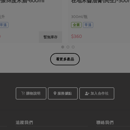
張38度米酒-600ml
在地米醬油膏(民生)-300m
毫升
300ml/瓶
常溫
全素
常溫
0
$360
暫無庫存
看更多產品
購物說明
服務據點
加入合作社
追蹤我們
聯絡我們