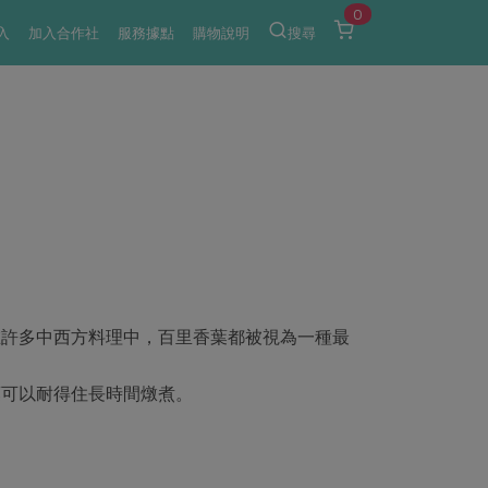
0
入
加入合作社
服務據點
購物說明
搜尋
在許多中西方料理中，百里香葉都被視為一種最
葉可以耐得住長時間燉煮。