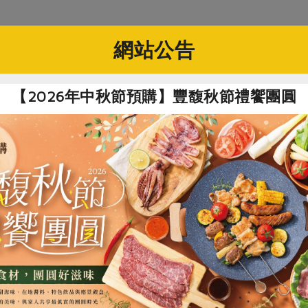
社指定原料)
網站公告
百里香葉(新光)-15g
【2026年中秋節預購】豐馥秋節禮饗團圓
新光洋菜企業股份有限公司
摩洛哥
15公克
百里香葉
常溫未開封可保存36個月
適用於燉肉、烹煮砂鍋料理及調配醬汁。
請勿置放於陽光直射及高溫潮濕處。
食
RPET
食譜
減硝酸鹽
雞蛋
食安
共同