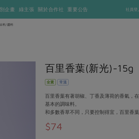
別企畫
綠主張
關於合作社
重要公告
社員登
味料/醬料
百里香葉(新光)-15g
全素
常溫
百里香葉有著胡椒、丁香及薄荷的香氣，
基本的調味料。
和多數香草不同，只要控制得宜，百里香
$74