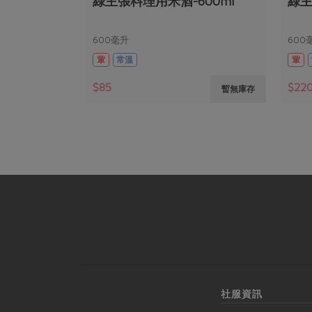
綠主張料理用米酒-600ml
綠主
600毫升
600
葷
常溫
葷
$85
$22
暫無庫存
社服資訊