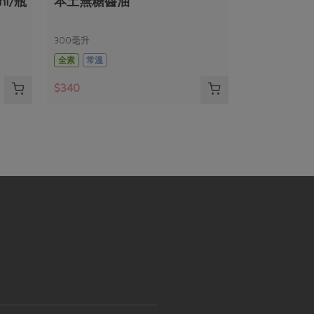
l/瓶
本土無糖醬油
300毫升
全素
常溫
$340