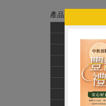
產品規格(*為合作
產品名稱
農友/生產者
產地/原產地
淨重/數量
內容物
保存條件
調理方式
注意事項
惜