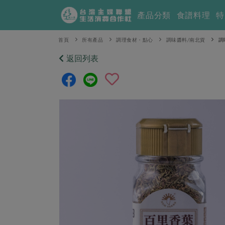
產品分類
食譜料理
特
首頁
所有產品
調理食材・點心
調味醬料/南北貨
調
返回列表