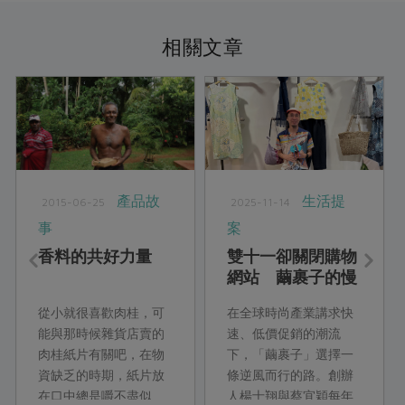
相關文章
產品故
生活提
2015-06-25
2025-11-14
事
案
香料的共好力量
雙十一卻關閉購物
網站 繭裹子的慢
時尚革命
從小就很喜歡肉桂，可
在全球時尚產業講求快
能與那時候雜貨店賣的
速、低價促銷的潮流
肉桂紙片有關吧，在物
下，「繭裹子」選擇一
資缺乏的時期，紙片放
條逆風而行的路。創辦
在口中總是嚼不盡似
人楊士翔與蔡宜穎每年