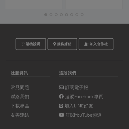
的；就像是成人後通往
親赴產地拜訪夥伴，與
孩童時期的一道祕境，
印度、孟加拉、尼泊爾
循著這一種氣味，二○一
等二十多個國家的公平
四年七月，馥聚與主婦
貿易組織合作，從源頭
聯盟合作社一行...
關心布料生產與傳統印
染織布工藝，堅持永續
與人道價值，緩慢而踏
購物說明
服務據點
加入合作社
實地走著屬於自己的時
尚路徑。
社服資訊
追蹤我們
常見問題
訂閱電子報
聯絡我們
追蹤Facebook專頁
下載專區
加入LINE好友
友善連結
訂閱YouTube頻道