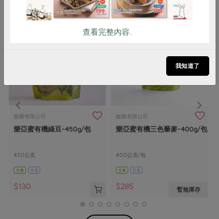
查看完整內容..
我知道了
馥聚有限公司
馥聚有限公司
樂亞蜜有機綠豆-450g/包
樂亞蜜有機三色藜麥-400g/包
450公克
400公克/包
全素
常溫
全素
常溫
$130
$285
暫無庫存