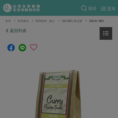
搜尋
選單
產品分類
首頁
所有產品
調理食材・點心
調味醬料/南北貨
調味料/醬料
當季蔬果
返回列表
食譜料理
一籃菜
當令水果
食材
特別企畫
芽苗類
蕈菇類
米食
預購活動
綠主張
辛香料類
麵食
把最好的台灣味帶回家！
觀點文章
關於合作社
肉食
奶蛋豆・五穀
防災用品預購圓滿結束
主婦食堂
一籃菜真心話
海鮮
蛋
乳製品
認識合作社
重要公告
2026年端午節預購圓滿結束
社內大小事
合作聯合國
常備菜
豆製品
米麵雜糧
關於我們
更多預購活動
產品故事
生活提案
蔬食
合作社組織
肉品・水產
樂齡生活
親子食育
蛋料理
當季產品
員工與求才