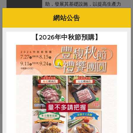
助，發展其基礎設施，以提高生產力
和質量，以適應國際市場。
網站公告
調理方式
咖哩粉因為不含芶芡的澱粉，所以可
以跟任何食材拌炒，變化較多，可煮
【2026年中秋節預購】
咖哩炒飯、炒麵、咖哩魚
關鍵字
# 馥聚
# 咖哩粉
# 公平貿易
惜食
RPET
食譜
減硝酸鹽
# 調味料
# 咖哩
雞蛋
食安
共同購買
你可能有興趣的產品