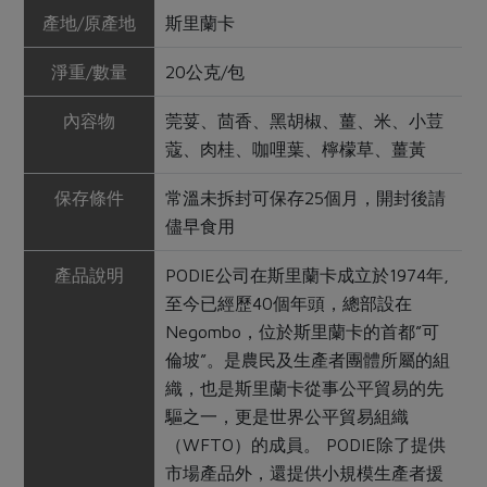
產地/原產地
斯里蘭卡
淨重/數量
20公克/包
內容物
莞荽、茴香、黑胡椒、薑、米、小荳
蔻、肉桂、咖哩葉、檸檬草、薑黃
保存條件
常溫未拆封可保存25個月，開封後請
儘早食用
產品說明
PODIE公司在斯里蘭卡成立於1974年,
至今已經歷40個年頭，總部設在
Negombo，位於斯里蘭卡的首都”可
倫坡”。是農民及生產者團體所屬的組
織，也是斯里蘭卡從事公平貿易的先
驅之一，更是世界公平貿易組織
（WFTO）的成員。 PODIE除了提供
市場產品外，還提供小規模生產者援