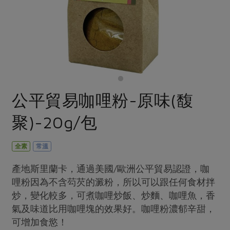
畜產肉類
水產
廚房瑜伽
傳到心坎裡，誠心又澎派
水畜加工品
料理方式
產品檢驗
合作25-經典快閃最後一週
關注議題
烘焙．點心
自主把關
合作25-精選產品第四彈
調理食材・點心
減硝酸鹽
惜食
醬料
檢驗報告
更多當季產品
調味醬料/南北貨
烘焙
非基改運動
支持本土農糧
湯品．鍋物
硝酸鹽檢驗
休閒零嘴
沖泡飲品
廢核運動
能源議題
公平貿易咖哩粉-原味(馥
漬物
議題活動
保健食品
減添加物
減塑減廢
涼拌沙拉
聚)-20g/包
社員權益
主婦聯盟X樂齡網特約優惠案
公益金
食農教育
飲品
居家好物
合作社法規
30%rPET紅烏龍茶
更多議題
全素
常溫
美妝保養
個人清潔
社務專區
2024農業發展計畫年度報告
產地斯里蘭卡，通過美國/歐洲公平貿易認證，咖
主題食譜
生活者e週報
家庭清潔
織品
選舉專區
更多議題活動
哩粉因為不含芶芡的澱粉，所以可以跟任何食材拌
異國料理
日用品
圖書禮品
炒，變化較多，可煮咖哩炒飯、炒麵、咖哩魚，香
綠主張月刊
年菜食譜
氣及味道比用咖哩塊的效果好。咖哩粉濃郁辛甜，
防災用品
最新消息
傳到心坎裡，誠心又澎派
可增加食慾！
典藏閱覽室
養身食補