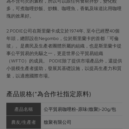
為不含芶芡的澱粉，所以可以跟任何食材拌炒，變化較
多，可煮咖哩炒飯、炒麵、咖哩魚，香氣及味道比用咖哩
塊的效果好。
2.PODIE公司在斯里蘭卡成立於1974年, 至今已經歷40個
年頭，總部設在Negombo，位於斯里蘭卡的首都「可倫
坡」。是農民及生產者團體所屬的組織，也是斯里蘭卡從
事公平貿易的先驅之一，更是世界公平貿易組織
（WFTO）的成員。 PODIE除了提供市場產品外，還提供
小規模生產者援助，發展其基礎設施，以提高生產力和質
量，以適應國際市場。
產品規格(*為合作社指定原料)
產品名稱
公平貿易咖哩粉-原味(馥聚)-20g/包
農友/生產者
馥聚有限公司