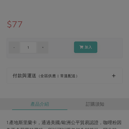
媒體報導
最新產品
節慶大餐
下載專區
優惠專區
$77
高麗菜海鮮煎餅
地區活動
素食專區
社務會議
地區活動
加入
樂齡友善
活動報下載
付款與運送
（全區供應 | 常溫配送）
產品介紹
訂購須知
1.產地斯里蘭卡，通過美國/歐洲公平貿易認證，咖哩粉因