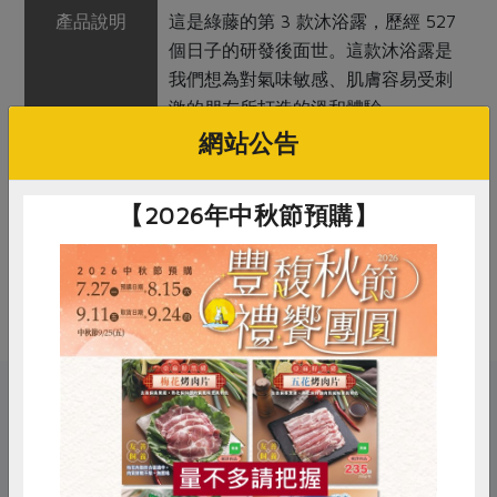
產品說明
這是綠藤的第 3 款沐浴露，歷經 527
個日子的研發後面世。這款沐浴露是
我們想為對氣味敏感、肌膚容易受刺
激的朋友所打造的溫和體驗。
網站公告
調理方式
用法: 取適量沐浴露在手心，加一點
水搓揉起泡後，搓洗全身，再以溫水
【2026年中秋節預購】
沖洗乾淨。
注意事項
外用；使用時如有異況，請您暫停使
用。
關鍵字
惜食
RPET
食譜
減硝酸鹽
# 綠藤
# 沐浴乳
雞蛋
食安
共同購買