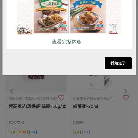
你可能有興趣的產品
查看完整內容..
我知道了
綠藤生物科技股份有限公司(生鮮)
綠藤生物科技股份有限公司
紫高麗苗(環保優)綠藤-50g/盒
蜂膠液-30ml
50公克/盒
30毫升
全素
環保級
冷藏
全素
常溫