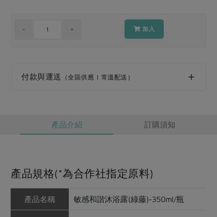
媒體報導
最新產品
節慶大餐
下載專區
加入
優惠專區
高麗菜海鮮煎餅
地區活動
素食專區
社務會議
地區活動
付款與運送
（全區供應 | 常溫配送）
樂齡友善
活動報下載
產品介紹
訂購須知
產品規格(*為合作社指定原料)
產品名稱
敏感和諧沐浴露(綠藤)-350ml/瓶