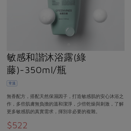
畜產肉類
水產
廚房瑜伽
合作25-經典快閃最後一週
水畜加工品
料理方式
產品檢驗
合作25-精選產品第四彈
關注議題
烘焙．點心
自主把關
合作25-精選產品第三彈
調理食材・點心
減硝酸鹽
惜食
醬料
檢驗報告
更多當季產品
調味醬料/南北貨
烘焙
非基改運動
支持本土農糧
湯品．鍋物
硝酸鹽檢驗
休閒零嘴
沖泡飲品
廢核運動
能源議題
敏感和諧沐浴露(綠
漬物
議題活動
保健食品
減添加物
減塑減廢
涼拌沙拉
藤)-350ml/瓶
社員權益
主婦聯盟X樂齡網特約優惠案
公益金
食農教育
飲品
居家好物
合作社法規
30%rPET紅烏龍茶
更多議題
常溫
美妝保養
個人清潔
社務專區
2024農業發展計畫年度報告
主題食譜
無香配方，搭配天然保濕因子，打造敏感肌的安心沐浴之
生活者e週報
家庭清潔
織品
選舉專區
更多議題活動
作，多些肌膚無負擔的溫和潔淨，少些乾燥與刺激，了解
異國料理
日用品
圖書禮品
更多敏感肌的真實需求，揮別非必要的複雜。
綠主張月刊
年菜食譜
防災用品
最新消息
把最好的台灣味帶回家！
$522
典藏閱覽室
養身食補