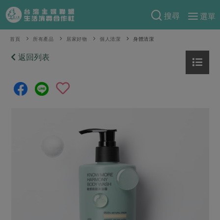
搜尋
選單
產品分類
首頁
所有產品
居家好物
個人清潔
身體清潔
當季蔬果
返回列表
食譜料理
一籃菜
當令水果
食材
特別企畫
芽苗類
蕈菇類
米食
預購活動
綠主張
辛香料類
麵食
把最好的台灣味帶回家！
觀點文章
關於合作社
肉食
奶蛋豆・五穀
防災用品預購圓滿結束
主婦食堂
一籃菜真心話
海鮮
蛋
乳製品
認識合作社
重要公告
2026年端午節預購圓滿結束
社內大小事
合作聯合國
常備菜
豆製品
米麵雜糧
關於我們
更多預購活動
產品故事
生活提案
蔬食
合作社組織
肉品・水產
樂齡生活
親子食育
蛋料理
當季產品
員工與求才