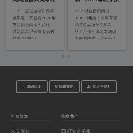
潤的秘密
購企劃幕後心底話
一年一度最溫馨的預購
2025母親節預購自
登場啦！來看看2026年
3/3(一)開始！今年有哪
母親節預購兩大台柱：
些特色品項及亮點新
烘焙蛋糕與保養產品的
品？合作社還能為媽媽
精采介紹吧！
準備哪些生活必需品？
看看企畫部𨪃鈺課長推
薦如何利用。
購物說明
服務據點
加入合作社
社服資訊
追蹤我們
常見問題
訂閱電子報