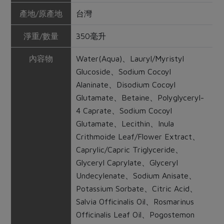
產地/原產地
台灣
淨重/數量
350毫升
內容物
Water(Aqua)、Lauryl/Myristyl
Glucoside、Sodium Cocoyl
Alaninate、Disodium Cocoyl
Glutamate、Betaine、Polyglyceryl-
4 Caprate、Sodium Cocoyl
Glutamate、Lecithin、Inula
Crithmoide Leaf/Flower Extract、
Caprylic/Capric Triglyceride、
Glyceryl Caprylate、Glyceryl
Undecylenate、Sodium Anisate、
Potassium Sorbate、Citric Acid、
Salvia Officinalis Oil、Rosmarinus
Officinalis Leaf Oil、Pogostemon