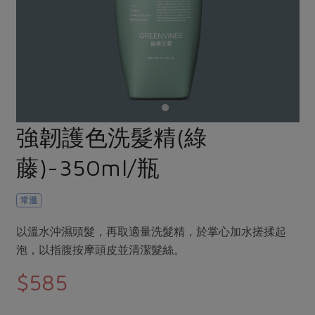
畜產肉類
水產
廚房瑜伽
合作25-經典快閃最後一週
水畜加工品
料理方式
產品檢驗
合作25-精選產品第四彈
關注議題
烘焙．點心
自主把關
合作25-精選產品第三彈
調理食材・點心
減硝酸鹽
惜食
醬料
檢驗報告
更多當季產品
調味醬料/南北貨
烘焙
非基改運動
支持本土農糧
湯品．鍋物
硝酸鹽檢驗
休閒零嘴
沖泡飲品
廢核運動
能源議題
強韌護色洗髮精(綠
漬物
議題活動
保健食品
減添加物
減塑減廢
涼拌沙拉
藤)-350ml/瓶
社員權益
主婦聯盟X樂齡網特約優惠案
公益金
食農教育
飲品
居家好物
合作社法規
30%rPET紅烏龍茶
更多議題
常溫
美妝保養
個人清潔
社務專區
2024農業發展計畫年度報告
主題食譜
以溫水沖濕頭髮，再取適量洗髮精，於掌心加水搓揉起
生活者e週報
家庭清潔
織品
選舉專區
更多議題活動
泡，以指腹按摩頭皮並清潔髮絲。
異國料理
日用品
圖書禮品
綠主張月刊
$585
年菜食譜
防災用品
最新消息
把最好的台灣味帶回家！
典藏閱覽室
養身食補