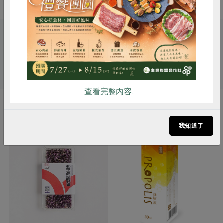
惜食
RPET
食譜
減硝酸鹽
雞蛋
食安
共同購買
關鍵字
# 綠藤
# 洗髮精
查看完整內容..
你可能有興趣的產品
我知道了