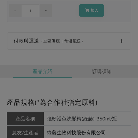
媒體報導
最新產品
節慶大餐
加入
下載專區
優惠專區
高麗菜海鮮煎餅
地區活動
素食專區
付款與運送
（全區供應 | 常溫配送）
社務會議
地區活動
樂齡友善
活動報下載
產品介紹
訂購須知
產品規格(*為合作社指定原料)
產品名稱
強韌護色洗髮精(綠藤)-350ml/瓶
農友/生產者
綠藤生物科技股份有限公司