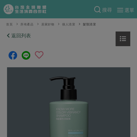
搜尋
選單
產品分類
首頁
所有產品
居家好物
個人清潔
髮類清潔
當季蔬果
返回列表
食譜料理
一籃菜
當令水果
食材
特別企畫
芽苗類
蕈菇類
米食
預購活動
綠主張
辛香料類
麵食
把最好的台灣味帶回家！
觀點文章
關於合作社
肉食
奶蛋豆・五穀
防災用品預購圓滿結束
主婦食堂
一籃菜真心話
海鮮
蛋
乳製品
認識合作社
重要公告
2026年端午節預購圓滿結束
社內大小事
合作聯合國
常備菜
豆製品
米麵雜糧
關於我們
更多預購活動
產品故事
生活提案
蔬食
合作社組織
肉品・水產
樂齡生活
親子食育
蛋料理
當季產品
員工與求才