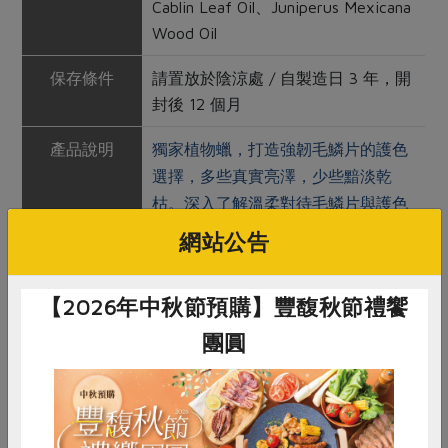
Cablin Leaf Oil、Juniperus Mexicana
Wood Oil
保存條件
請置放於陰涼處 / 自製造日 3 年，開
封後 12 個月
產品說明
獨家植物蠟，打造強韌毛鱗片的護色
選擇，多些真實亮澤，少些黯淡乾
枯。深入了解溫柔對待毛鱗片與護色
的因果關係，揮別不自然的髮色流
網站公告
失。
【2026年中秋節預購】豐馥秋節禮饗
調理方式
以溫水沖濕頭髮，再取適量洗髮精，
於掌心加水搓揉起泡，以指腹按摩頭
團圓
皮並清潔髮絲。
注意事項
限外用；使用時如有異況，請您暫停
使用。