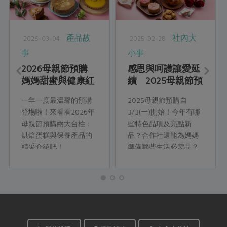
產品故
社內大
2026-03-04
2025-02-28
事
小事
2026母親節預購
感恩與呵護讓愛延
媽媽甜蜜與健康紅
續 2025母親節預
潤的秘密
購企劃幕後心底話
一年一度最溫馨的預購
2025母親節預購自
登場啦！來看看2026年
3/3(一)開始！今年有哪
母親節預購兩大台柱：
些特色品項及亮點新
烘焙蛋糕與保養產品的
品？合作社還能為媽媽
精采介紹吧！
準備哪些生活必需品？
看看企畫部𨪃鈺課長推
薦如何利用。