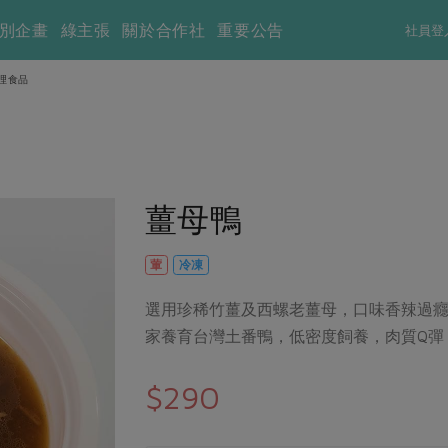
別企畫
綠主張
關於合作社
重要公告
社員登
理食品
薑母鴨
葷
冷凍
選用珍稀竹薑及西螺老薑母，口味香辣過
家養育台灣土番鴨，低密度飼養，肉質Q彈
$290