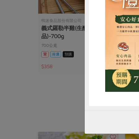
鴨迷食品股份有限公司
鴨迷
義式羅勒半雞(生醃)(鴨迷食
蜜燻
惜
品)-700g
公克)
700公克
200克
葷
冷凍
預購
葷
$358
$26
暫無庫存