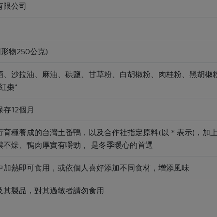
有限公司
固形物250公克)
酒、沙拉油、麻油、碘鹽、甘草粉、白胡椒粉、肉桂粉、黑胡椒
紅棗*
存12個月
行育種養成的台灣土番鴨，以及合作社指定原料(以＊表示)，加
濃不燥、鴨肉厚實有嚼勁， 是冬季暖心的首選
中加熱即可食用，或依個人喜好添加不同食材，增添風味
及其製品，對其過敏者請勿食用