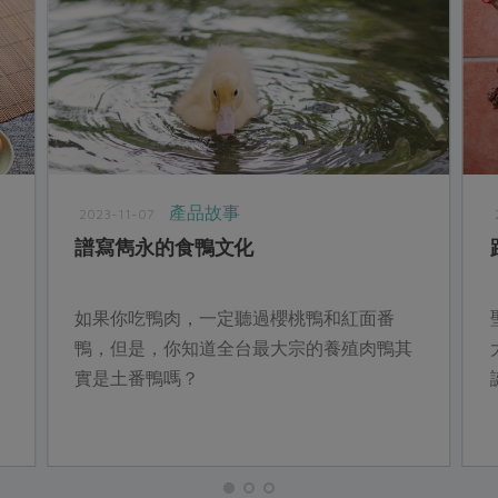
產品故事
2023-11-07
譜寫雋永的食鴨文化
如果你吃鴨肉，一定聽過櫻桃鴨和紅面番
鴨，但是，你知道全台最大宗的養殖肉鴨其
實是土番鴨嗎？