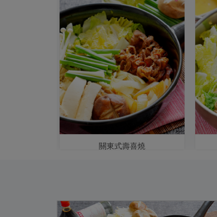
頭鍋
關東式壽喜燒