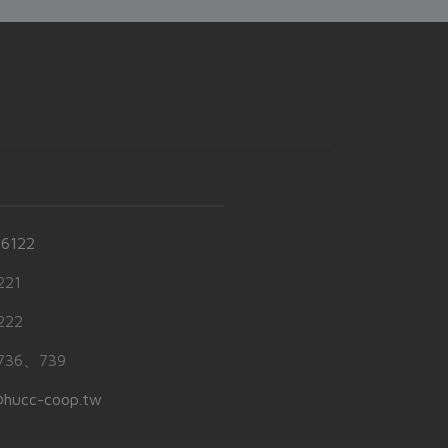
-6122
21
22
36、739
hucc-coop.tw