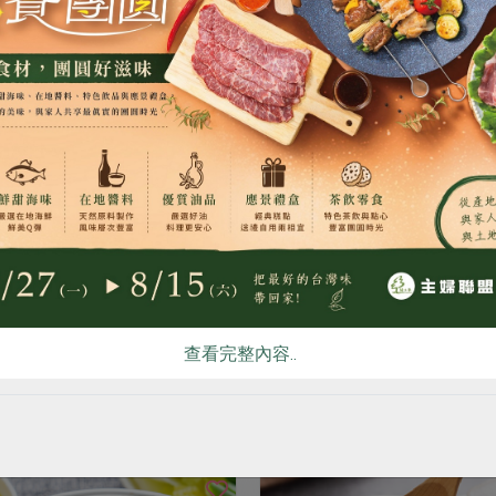
食品股份有限公司
鴨迷食品股份有限公司
鴨肉絲(鴨迷)-100g*2包/袋
家傳香滷鴨翅
食
RPET
食譜
減硝酸鹽
雞蛋
食安
共同
(100克*2包/袋)
300公克/5支
冷凍
預購
葷
冷凍
預購
8
$188
看更多產品
查看完整內容..
你可能有興趣的食譜