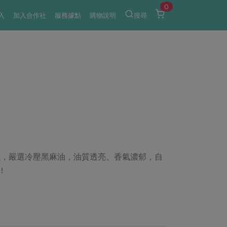
0
入
加入合作社
服務據點
購物說明
搜尋
癮，嚴選冷壓黑麻油，油質透亮、香氣濃郁，自
！