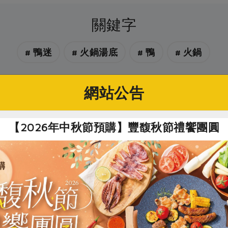
關鍵字
# 鴨迷
# 火鍋湯底
# 鴨
# 火鍋
網站公告
你可能有興趣的產品
【2026年中秋節預購】豐馥秋節禮饗團圓