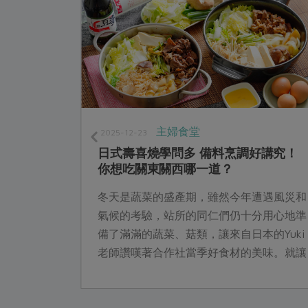
主婦食堂
2025-12-23
日式壽喜燒學問多 備料烹調好講究！
你想吃關東關西哪一道？
海鮮、蔬
冬天是蔬菜的盛產期，雖然今年遭遇風災和
入煮開的清
氣候的考驗，站所的同仁們仍十分用心地準
然而，當你
備了滿滿的蔬菜、菇類，讓來自日本的Yuki
道其中看不
老師讚嘆著合作社當季好食材的美味。就讓
活潑可愛的Yuki老師，以她嫻熟的料理經
驗，與我們聊聊日式壽喜燒的各項豐富學問