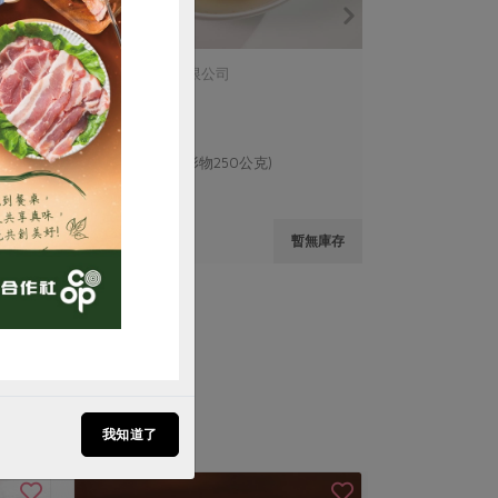
鴨迷食品股份有限公司
酸菜鴨
購買
1000公克(含固形物250公克)
葷
冷凍
$290
暫無庫存
我知道了