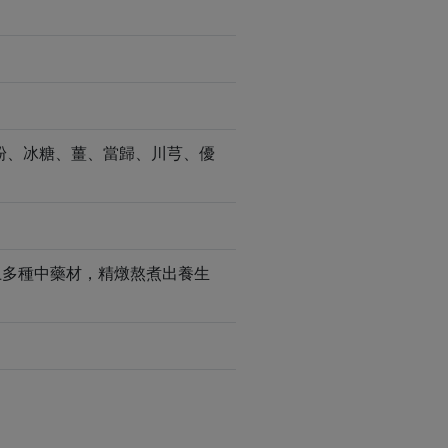
粉、冰糖、薑、當歸、川芎、優
上多種中藥材，精燉熬煮出養生