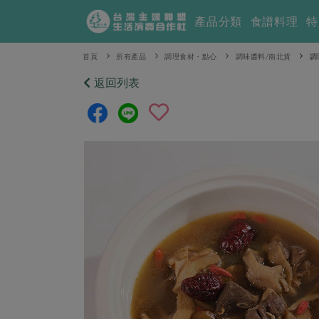
產品分類
食譜料理
特
首頁
所有產品
調理食材・點心
調味醬料/南北貨
調
返回列表