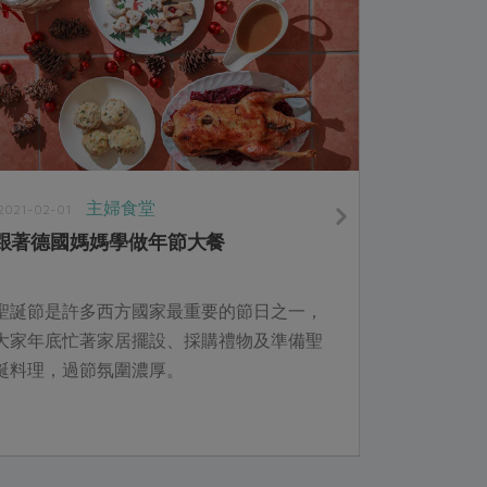
主婦食堂
2021-02-01
跟著德國媽媽學做年節大餐
聖誕節是許多西方國家最重要的節日之一，
大家年底忙著家居擺設、採購禮物及準備聖
誕料理，過節氛圍濃厚。