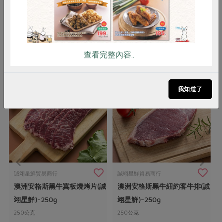
你可能有興趣的產品
查看完整內容..
我知道了
誠翊星鮮貿易商行
誠翊星鮮貿易商行
澳洲安格斯黑牛翼板燒烤片(誠
澳洲安格斯黑牛紐約客牛排(誠
翊星鮮)-250g
翊星鮮)-250g
250公克
250公克