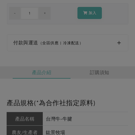
媒體報導
最新產品
節慶大餐
下載專區
加入
優惠專區
高麗菜海鮮煎餅
地區活動
素食專區
付款與運送
（全區供應 | 冷凍配送）
社務會議
地區活動
樂齡友善
活動報下載
產品介紹
訂購須知
產品規格(*為合作社指定原料)
產品名稱
台灣牛-牛腱
農友/生產者
鈜景牧場