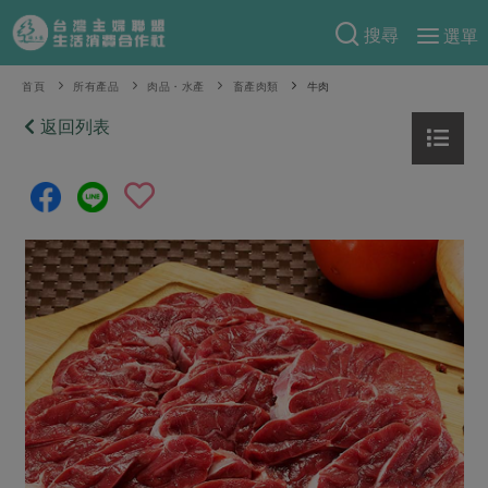
搜尋
選單
產品分類
首頁
所有產品
肉品・水產
畜產肉類
牛肉
當季蔬果
返回列表
食譜料理
一籃菜
當令水果
食材
特別企畫
芽苗類
蕈菇類
米食
預購活動
綠主張
辛香料類
麵食
把最好的台灣味帶回家！
觀點文章
關於合作社
肉食
奶蛋豆・五穀
防災用品預購圓滿結束
主婦食堂
一籃菜真心話
海鮮
蛋
乳製品
認識合作社
重要公告
2026年端午節預購圓滿結束
社內大小事
合作聯合國
常備菜
豆製品
米麵雜糧
關於我們
更多預購活動
產品故事
生活提案
蔬食
合作社組織
肉品・水產
樂齡生活
親子食育
蛋料理
當季產品
員工與求才