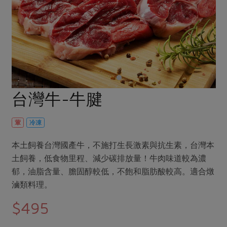
畜產肉類
水產
廚房瑜伽
傳到心坎裡，誠心又澎派
水畜加工品
料理方式
產品檢驗
合作25-經典快閃最後一週
關注議題
烘焙．點心
自主把關
合作25-精選產品第四彈
調理食材・點心
減硝酸鹽
惜食
醬料
檢驗報告
更多當季產品
調味醬料/南北貨
烘焙
非基改運動
支持本土農糧
湯品．鍋物
硝酸鹽檢驗
休閒零嘴
沖泡飲品
廢核運動
能源議題
台灣牛-牛腱
漬物
議題活動
保健食品
減添加物
減塑減廢
涼拌沙拉
社員權益
主婦聯盟X樂齡網特約優惠案
葷
冷凍
公益金
食農教育
飲品
居家好物
合作社法規
30%rPET紅烏龍茶
更多議題
本土飼養台灣國產牛，不施打生長激素與抗生素，台灣本
美妝保養
個人清潔
社務專區
2024農業發展計畫年度報告
土飼養，低食物里程、減少碳排放量！牛肉味道較為濃
主題食譜
生活者e週報
郁，油脂含量、膽固醇較低，不飽和脂肪酸較高。適合燉
家庭清潔
織品
選舉專區
更多議題活動
滷類料理。
異國料理
日用品
圖書禮品
綠主張月刊
$495
年菜食譜
防災用品
最新消息
傳到心坎裡，誠心又澎派
典藏閱覽室
養身食補