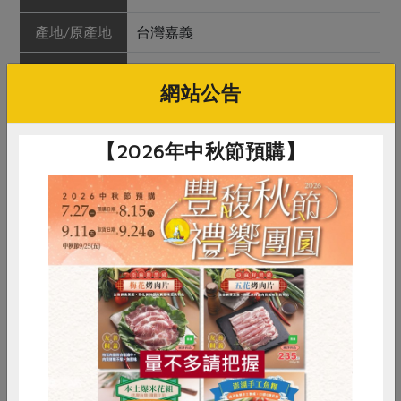
產地/原產地
台灣嘉義
淨重/數量
500公克
網站公告
內容物
牛肉
【2026年中秋節預購】
保存條件
冷凍未開封可保存1年
產品說明
1. 台灣本土飼養，餵飼自種、無農藥
殘留的青稞玉米、狼尾草，搭配毛
豆、豆渣及空白飼料 2. 飼養過程不施
打瘦肉精、生長激素與抗生素，天然
安心！ 3. 人道屠宰
惜食
RPET
食譜
減硝酸鹽
調理方式
牛腱適合燉滷、燉湯料理
雞蛋
食安
共同購買
注意事項
開封後請盡速利用完畢；若未能單次
用盡，請密封冷凍保存