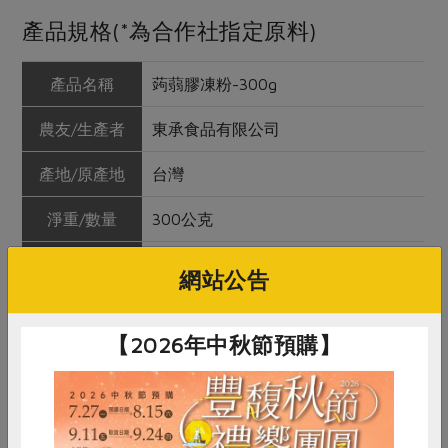
產品規格(*為合作社指定原料)
產品名稱
蒟蒻膠凍粉-300g
農友/生產者
東承食品有限公司
產地/原產地
台灣
淨重/數量
300公克
內容物
特砂、葡萄糖、蒟蒻粉(葡甘露聚
網站公告
糖)、鹿角菜膠、氯化鉀(鉀鹽)
保存條件
陰涼乾燥處未開封可保存2年
【2026年中秋節預購】
產品說明
1、取6~8碗水；水少較硬，水多較軟
（約1.5~2公升）。 2、加熱煮沸、熄
火，將1包蒟蒻膠凍粉一面撒入、一面