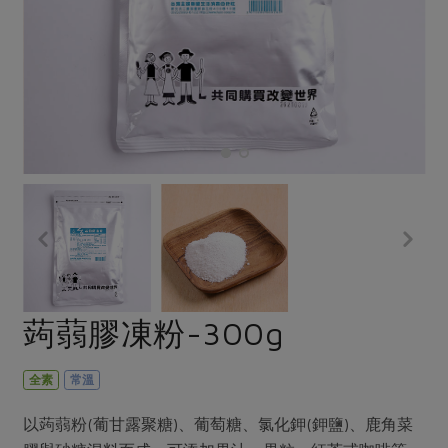
畜產肉類
水產
廚房瑜伽
傳到心坎裡，誠心又澎派
水畜加工品
料理方式
產品檢驗
合作25-經典快閃最後一週
關注議題
烘焙．點心
自主把關
合作25-精選產品第四彈
調理食材・點心
減硝酸鹽
惜食
醬料
檢驗報告
更多當季產品
調味醬料/南北貨
烘焙
非基改運動
支持本土農糧
湯品．鍋物
硝酸鹽檢驗
休閒零嘴
沖泡飲品
廢核運動
能源議題
漬物
議題活動
保健食品
減添加物
減塑減廢
涼拌沙拉
社員權益
主婦聯盟X樂齡網特約優惠案
公益金
食農教育
飲品
居家好物
合作社法規
30%rPET紅烏龍茶
更多議題
美妝保養
個人清潔
社務專區
2024農業發展計畫年度報告
蒟蒻膠凍粉-300g
主題食譜
生活者e週報
家庭清潔
織品
選舉專區
更多議題活動
異國料理
日用品
圖書禮品
全素
常溫
綠主張月刊
年菜食譜
防災用品
最新消息
傳到心坎裡，誠心又澎派
以蒟蒻粉(葡甘露聚糖)、葡萄糖、氯化鉀(鉀鹽)、鹿角菜
典藏閱覽室
養身食補