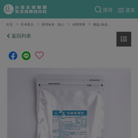
搜尋
選單
產品分類
首頁
所有產品
調理食材・點心
休閒零嘴
甜品/冰品
當季蔬果
返回列表
食譜料理
一籃菜
當令水果
食材
特別企畫
芽苗類
蕈菇類
米食
預購活動
綠主張
辛香料類
麵食
把最好的台灣味帶回家！
觀點文章
關於合作社
肉食
奶蛋豆・五穀
防災用品預購圓滿結束
主婦食堂
一籃菜真心話
海鮮
蛋
乳製品
認識合作社
重要公告
2026年端午節預購圓滿結束
社內大小事
合作聯合國
常備菜
豆製品
米麵雜糧
關於我們
更多預購活動
產品故事
生活提案
蔬食
合作社組織
肉品・水產
樂齡生活
親子食育
蛋料理
當季產品
員工與求才