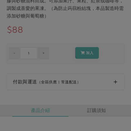
膠與砂糖混料而成。可添加果汁、果粒、紅茶或咖啡等，
媒體報導
最新產品
節慶大餐
調製成喜愛的果凍。（為防止蒟蒻粉結塊，本品製造時需
下載專區
添加砂糖與葡萄糖）
優惠專區
$88
高麗菜海鮮煎餅
地區活動
素食專區
社務會議
地區活動
樂齡友善
活動報下載
加入
付款與運送
（全區供應 | 常溫配送）
產品介紹
訂購須知