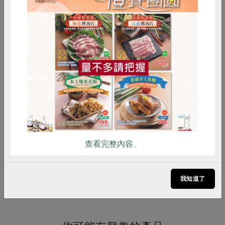
攪拌至溶解後，再煮沸一次。 3、可
酌加果汁、茶飲或咖啡等調味。調味
品攪拌均勻後，倒入模型中冷卻凝
惜食
RPET
食譜
減硝酸鹽
固，欲調味請注意總水量，盡量控制
在2.5公升，以保持成品Ｑ度。 4、製
雞蛋
食安
共同購買
成的成品，請放入冰箱冷藏後再食
用，會更加美味。
注意事項
1、為防止蒟蒻粉結塊，已添加砂糖與
葡萄糖，利用時，請毋需加糖調味
2、如欲分2~3次製作，開封後，請紮
查看完整內容..
緊防潮 3、請將製作成的蒟蒻果凍，
分切成小塊，並以叉子一塊塊食用。
如供幼兒食用，請大人從旁看顧
我知道了