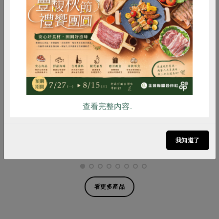
惜食
RPET
食譜
減硝酸鹽
雞蛋
食安
共同購買
親憶食堂股份有限公司
張博仁
冬季鍋物-酸菜鱸魚鍋底(親憶
海水金目鱸魚(張博仁)-500g
食堂)-800g
查看完整內容..
800公克(固形量200公克)
500公克
葷
冷凍
葷
冷凍
我知道了
$450
$240
暫無庫存
暫無庫存
看更多產品