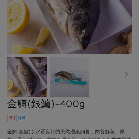
畜產肉類
水產
廚房瑜伽
傳到心坎裡，誠心又澎派
水畜加工品
料理方式
產品檢驗
合作25-經典快閃最後一週
關注議題
烘焙．點心
自主把關
合作25-精選產品第四彈
調理食材・點心
減硝酸鹽
惜食
醬料
檢驗報告
更多當季產品
調味醬料/南北貨
烘焙
非基改運動
支持本土農糧
湯品．鍋物
硝酸鹽檢驗
休閒零嘴
沖泡飲品
廢核運動
能源議題
漬物
議題活動
保健食品
減添加物
減塑減廢
涼拌沙拉
社員權益
主婦聯盟X樂齡網特約優惠案
公益金
食農教育
飲品
居家好物
合作社法規
30%rPET紅烏龍茶
更多議題
美妝保養
個人清潔
社務專區
2024農業發展計畫年度報告
金鱒(銀鱸)-400g
主題食譜
生活者e週報
家庭清潔
織品
選舉專區
更多議題活動
異國料理
日用品
圖書禮品
葷
冷凍
綠主張月刊
年菜食譜
防災用品
最新消息
傳到心坎裡，誠心又澎派
金鱒(銀鱸)以水質良好的天然湧泉飼養，肉質鮮美、厚
典藏閱覽室
養身食補