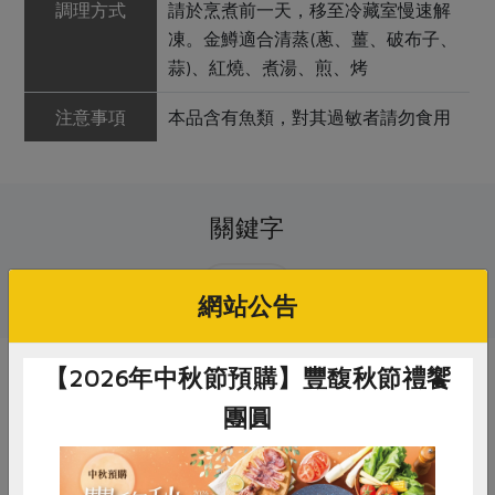
調理方式
請於烹煮前一天，移至冷藏室慢速解
凍。金鱒適合清蒸(蔥、薑、破布子、
蒜)、紅燒、煮湯、煎、烤
注意事項
本品含有魚類，對其過敏者請勿食用
關鍵字
# 鱸魚
網站公告
【2026年中秋節預購】豐馥秋節禮饗
你可能有興趣的產品
團圓