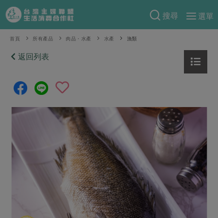
搜尋
選單
產品分類
首頁
所有產品
肉品・水產
水產
漁類
當季蔬果
返回列表
食譜料理
一籃菜
當令水果
食材
特別企畫
芽苗類
蕈菇類
米食
預購活動
綠主張
辛香料類
麵食
把最好的台灣味帶回家！
觀點文章
關於合作社
肉食
奶蛋豆・五穀
防災用品預購圓滿結束
主婦食堂
一籃菜真心話
海鮮
蛋
乳製品
認識合作社
重要公告
2026年端午節預購圓滿結束
社內大小事
合作聯合國
常備菜
豆製品
米麵雜糧
關於我們
更多預購活動
產品故事
生活提案
蔬食
合作社組織
肉品・水產
樂齡生活
親子食育
蛋料理
當季產品
員工與求才