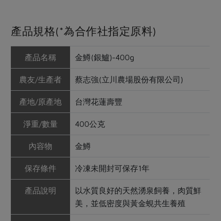
產品規格(*為合作社指定原料)
產品名稱
金鱒(銀鱸)-400g
農友/生產者
蔡志強(立川農場股份有限公司)
產地/原產地
台灣花蓮壽豐
淨重/數量
400公克
內容物
金鱒
保存條件
冷凍未開封可保存1年
產品說明
以水質良好的天然湧泉飼養，肉質鮮
美，並低密度與黃金蜆共生養殖