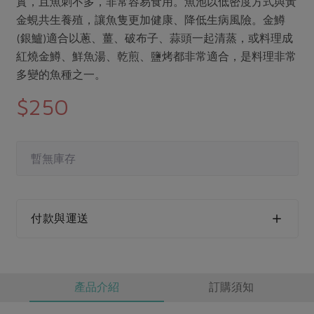
實，且魚刺不多，非常容易食用。魚池以低密度方式與黃
媒體報導
最新產品
節慶大餐
金蜆共生養殖，讓魚隻更加健康、降低生病風險。金鱒
下載專區
(銀鱸)適合以蔥、薑、破布子、蒜頭一起清蒸，或料理成
優惠專區
紅燒金鱒、鮮魚湯、乾煎、鹽烤都非常適合，是料理非常
高麗菜海鮮煎餅
多變的魚種之一。
地區活動
素食專區
$250
社務會議
地區活動
樂齡友善
活動報下載
暫無庫存
付款與運送
產品介紹
訂購須知