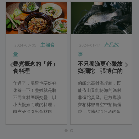
主婦食
產品故
2024-03-05
2024-01-17
堂
事
疊煮概念的「舒」
不只養漁更心繫故
食料理
鄉彌陀 張博仁的
藍調時光
年過了，腸胃也要好好
俯瞰北高雄海岸線，既
休養一下！疊煮就是將
能依山又能傍海的漁村
不同食材層層交疊，以
非彌陀莫屬。已故導演
小火慢煮而成的料理，
齊柏林曾自空中拍攝彌
能充分提引出食材風
陀，占地600公頃的魚
味。這次教你用疊煮概
塭，在陽光的照射下或
念，變化出一道道清
淺綠或墨綠閃閃散發光
爽、舒服的主菜、配
芒，像幾何圖形的綠寶