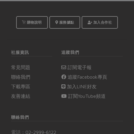
菜、湯麵等料理，吃了
石。彌陀，這個濱海小
舒心也舒身。
漁村，是高雄虱目魚的
故鄉，收藏著生產者張
博仁成長的藍調時光。
購物說明
服務據點
加入合作社
社服資訊
追蹤我們
常見問題
訂閱電子報
聯絡我們
追蹤Facebook專頁
下載專區
加入LINE好友
友善連結
訂閱YouTube頻道
聯絡我們
電話：
02-2999-6122