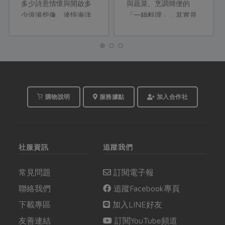
多少詩意情懷與開啟多
與蔬菜、烹調簡便的
少浪漫想像。達悟海洋
「一鍋料理」，其實是
作家夏曼‧ 藍波安就曾說
她和先生平時晚餐經常
過︰「我願是那片海洋
吃的菜式。這次她運用
的魚鱗」對海洋的深情
種類豐富的食材，以最
與敬畏不言而喻。萬物
少調味、簡單好上手的
平等，海洋資源也並非
料理方式，將滿滿的山
不虞匱乏，永續環境才
海鮮味通通放入年菜
有未來。
裡。
購物說明
服務據點
加入合作社
社服資訊
追蹤我們
常見問題
訂閱電子報
聯絡我們
追蹤Facebook專頁
下載專區
加入LINE好友
友善連結
訂閱YouTube頻道