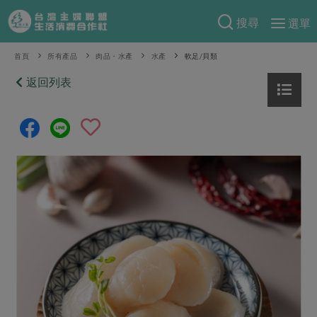
搜尋
選單
產品分類
首頁
所有產品
肉品・水產
水產
軟足/貝類
當季蔬果
返回列表
食譜料理
一籃菜
當令水果
食材
特別企畫
芽苗類
蕈菇類
米食
預購活動
綠主張
辛香料類
麵食
把最好的台灣味帶回家！
觀點文章
關於合作社
肉食
奶蛋豆・五穀
防災用品預購圓滿結束
主婦食堂
一籃菜真心話
海鮮
蛋
乳製品
認識合作社
重要公告
2026年端午節預購圓滿結束
社內大小事
合作聯合國
常備菜
豆製品
米麵雜糧
關於我們
更多預購活動
產品故事
生活提案
蔬食
合作社組織
肉品・水產
樂齡生活
親子食育
蛋料理
當季產品
員工與求才