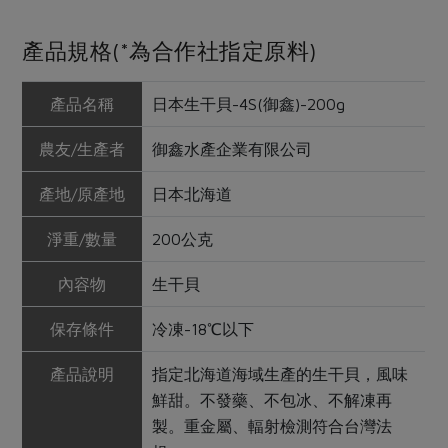
產品規格(*為合作社指定原料)
產品名稱
日本生干貝-4S(御鑫)-200g
農友/生產者
御鑫水產企業有限公司
產地/原產地
日本北海道
淨重/數量
200公克
內容物
生干貝
保存條件
冷凍-18℃以下
產品說明
指定北海道海域生產的生干貝，風味
鮮甜。不發藥、不包冰、不解凍再
製。重金屬、輻射檢測符合台灣法