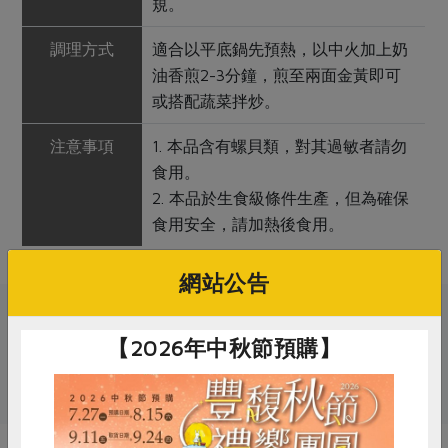
規。
調理方式
適合以平底鍋先預熱，以中火加上奶
油香煎2-3分鐘，煎至兩面金黃即可
或搭配蔬菜拌炒。
注意事項
1. 本品含有螺貝類，對其過敏者請勿
食用。
2. 本品於生食級條件生產，但為確保
食用安全，請加熱後食用。
網站公告
關鍵字
【2026年中秋節預購】
# 御鑫水產
# 干貝