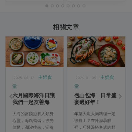
相關文章
主婦食
主婦食
2025-06-17
2024-01-09
堂
堂
六月國際海洋日讓
包山包海 日常盛
我們一起友善海
宴過好年！
洋、永續上桌
大海的富饒滋養人類身
年菜大魚大肉料理一定
心靈，海風習習，波光
很費工？在陳淑蓉眼
律動，潮汐往來，涵養
裡，巧妙混搭各式肉類