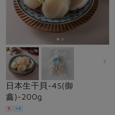
畜產肉類
水產
廚房瑜伽
合作25-經典快閃最後一週
水畜加工品
料理方式
產品檢驗
合作25-精選產品第四彈
關注議題
烘焙．點心
自主把關
合作25-精選產品第三彈
調理食材・點心
減硝酸鹽
惜食
醬料
檢驗報告
更多當季產品
調味醬料/南北貨
烘焙
非基改運動
支持本土農糧
湯品．鍋物
硝酸鹽檢驗
休閒零嘴
沖泡飲品
廢核運動
能源議題
漬物
議題活動
保健食品
減添加物
減塑減廢
涼拌沙拉
社員權益
主婦聯盟X樂齡網特約優惠案
公益金
食農教育
飲品
居家好物
合作社法規
30%rPET紅烏龍茶
更多議題
美妝保養
個人清潔
社務專區
2024農業發展計畫年度報告
日本生干貝-4S(御
主題食譜
生活者e週報
家庭清潔
織品
選舉專區
更多議題活動
鑫)-200g
異國料理
日用品
圖書禮品
綠主張月刊
年菜食譜
防災用品
最新消息
把最好的台灣味帶回家！
葷
冷凍
典藏閱覽室
養身食補