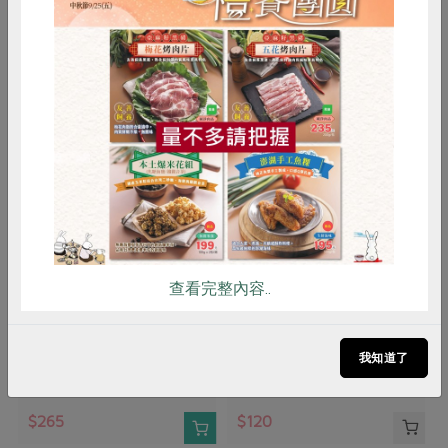
你可能有興趣的產品
惜食
RPET
食譜
減硝酸鹽
雞蛋
食安
共同購買
御鑫水產企業有限公司
御鑫水產企業有限公司
查看完整內容..
魷魚片一夜干(御鑫)-350g
刻花魷魚切片(御鑫水
產)-200g
350公克
200公克
我知道了
葷
冷凍
預購
葷
冷凍
$265
$120