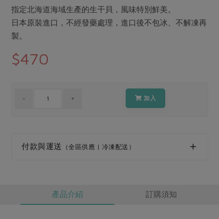
媒體報導
最新產品
指定北海道海域生產的生干貝，風味特別鮮美。
節慶大餐
下載專區
日本原裝進口，不經發藥處理，進口後不包冰、不解凍再
優惠專區
製。
高麗菜海鮮煎餅
地區活動
$470
素食專區
社務會議
地區活動
樂齡友善
活動報下載
加入
付款與運送
（全區供應 | 冷凍配送）
產品介紹
訂購須知