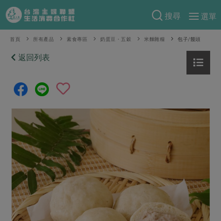
搜尋
選單
產品分類
首頁
所有產品
素食專區
奶蛋豆・五穀
米麵雜糧
包子/饅頭
當季蔬果
返回列表
食譜料理
一籃菜
當令水果
食材
特別企畫
芽苗類
蕈菇類
米食
預購活動
綠主張
辛香料類
麵食
把最好的台灣味帶回家！
觀點文章
關於合作社
肉食
奶蛋豆・五穀
防災用品預購圓滿結束
主婦食堂
一籃菜真心話
海鮮
蛋
乳製品
認識合作社
重要公告
2026年端午節預購圓滿結束
社內大小事
合作聯合國
常備菜
豆製品
米麵雜糧
關於我們
更多預購活動
產品故事
生活提案
蔬食
合作社組織
肉品・水產
樂齡生活
親子食育
蛋料理
當季產品
員工與求才