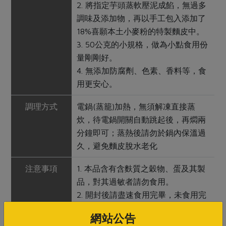
2. 將指定芋頭蒸軟壓泥成餡，無過多
調味及添加物，再以手工包入添加了
18%喜願本土小麥粉的特製麵皮中。
3. 50公克的小規格，做為小點食用份
量剛剛好。
4. 無添加防腐劑、色素、香料等，食
用更安心。
調理方式
電鍋(蒸籠)加熱，無須解凍直接蒸
炊，待電鍋開關自動跳起後，再燜兩
分鐘即可；蒸熱後請勿於鍋內保溫過
久，避免麵皮脫水老化
注意事項
1. 本品含有含麩質之穀物、蛋及其製
品，對其過敏者請勿食用。
2. 開封後請盡速食用完畢，未食用完
請冷凍保存。
網站公告