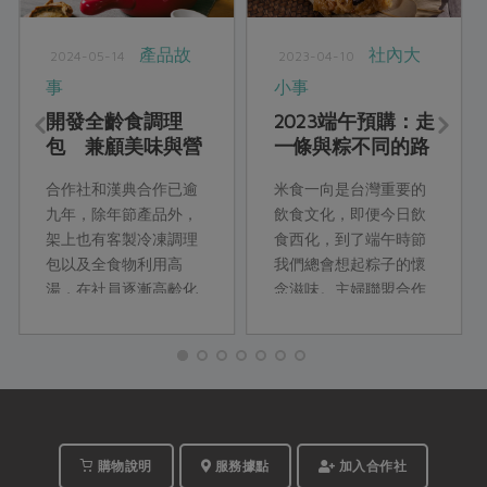
產品故
社內大
2024-05-14
2023-04-10
事
小事
開發全齡食調理
2023端午預購：走
包 兼顧美味與營
一條與粽不同的路
養
合作社和漢典合作已逾
米食一向是台灣重要的
九年，除年節產品外，
飲食文化，即便今日飲
架上也有客製冷凍調理
食西化，到了端午時節
包以及全食物利用高
我們總會想起粽子的懷
湯，在社員逐漸高齡化
念滋味。主婦聯盟合作
的同時，接下來即將有
社透過計畫性消費，支
二種銀髮友善調理包洋
持台灣本土的農業和文
蔥燉牛肉與京醬燒肉上
化。
架，這次，先來了解這
二種調理包的背後故事
吧！
購物說明
服務據點
加入合作社