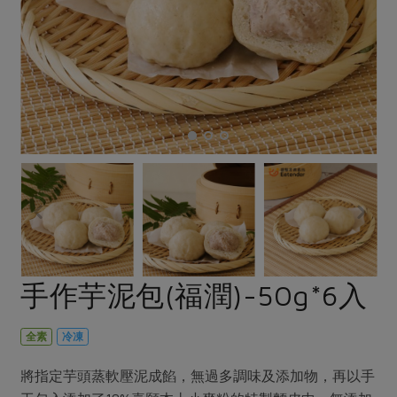
畜產肉類
水產
廚房瑜伽
合作25-經典快閃最後一週
水畜加工品
料理方式
產品檢驗
合作25-精選產品第四彈
關注議題
烘焙．點心
自主把關
合作25-精選產品第三彈
調理食材・點心
減硝酸鹽
惜食
醬料
檢驗報告
更多當季產品
調味醬料/南北貨
烘焙
非基改運動
支持本土農糧
湯品．鍋物
硝酸鹽檢驗
休閒零嘴
沖泡飲品
廢核運動
能源議題
漬物
議題活動
保健食品
減添加物
減塑減廢
涼拌沙拉
社員權益
主婦聯盟X樂齡網特約優惠案
公益金
食農教育
飲品
居家好物
合作社法規
30%rPET紅烏龍茶
更多議題
美妝保養
個人清潔
社務專區
2024農業發展計畫年度報告
手作芋泥包(福潤)-50g*6入
主題食譜
生活者e週報
家庭清潔
織品
選舉專區
更多議題活動
異國料理
日用品
圖書禮品
全素
冷凍
綠主張月刊
年菜食譜
防災用品
最新消息
把最好的台灣味帶回家！
將指定芋頭蒸軟壓泥成餡，無過多調味及添加物，再以手
典藏閱覽室
養身食補