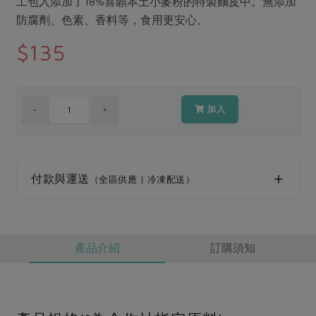
工包入添加了18%喜願本土小麥粉的特製麵皮中。無添加
媒體報導
最新產品
節慶大餐
防腐劑、色素、香料等，食用更安心。
下載專區
$135
優惠專區
高麗菜海鮮煎餅
地區活動
素食專區
社務會議
地區活動
加入
樂齡友善
活動報下載
付款與運送
（全區供應 | 冷凍配送）
產品介紹
訂購須知