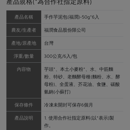
產品規格(*為合作社指定原料)
產品名稱
手作芋泥包(福潤)-50g*6入
農友/生產者
福潤食品股份限公司
產地/原產地
台灣
淨重/數量
300公克/6入/包
內容物
芋頭*、本土小麥粉*、水、中筋麵
粉、特砂、老麵酵母種(麵粉、水、酵
母粉)、全蛋液、芥花油、食鹽、碳酸
氫鈉(小蘇打)
保存條件
冷凍未開封可保存6個月
產品說明
1. 使用合作社指定原料(以*表示)製
作。