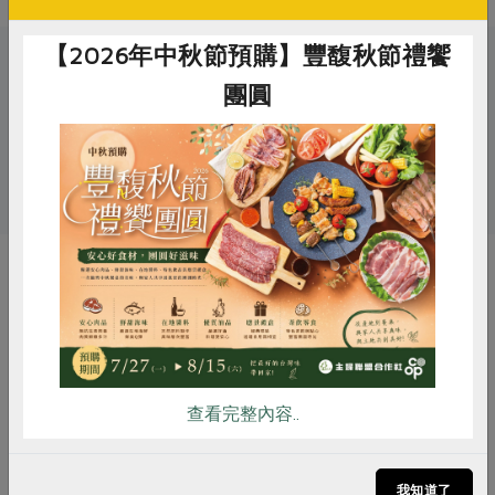
【2026年中秋節預購】豐馥秋節禮饗
關鍵字
團圓
# 福潤
# 銀髮友善食品
# 即食料理
# 包子
# 芋頭
惜食
RPET
食譜
減硝酸鹽
雞蛋
食安
共同購買
你可能有興趣的產品
查看完整內容..
我知道了