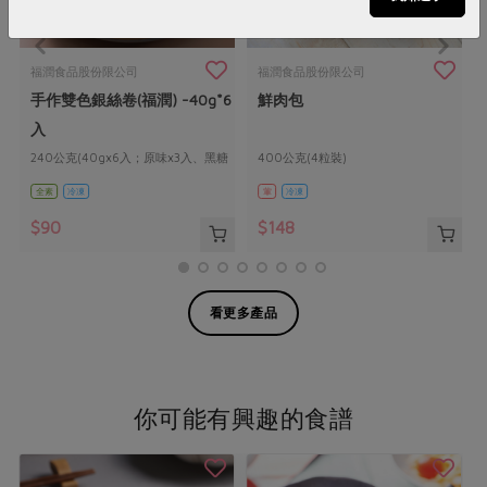
福潤食品股份限公司
福潤食品股份限公司
手作雙色銀絲卷(福潤) -40g*6
鮮肉包
入
240公克(40gx6入；原味x3入、黑糖
400公克(4粒裝)
x3入)
全素
冷凍
葷
冷凍
$90
$148
看更多產品
你可能有興趣的食譜