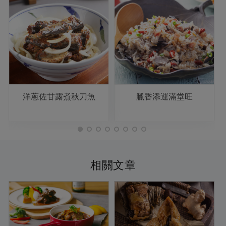
洋蔥佐甘露煮秋刀魚
臘香添運滿堂旺
相關文章