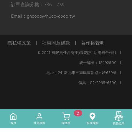
訂單查詢分機：736、739
Email：gncoop@hucc-coop.tw
隱私權政策
|
社員同意條款
|
著作權聲明
|
© 2021 有限責任台灣主婦聯盟生活消費合作社
|
統一編號：18492800
|
地址：241新北市三重區重新路五段639號
|
傳真：02-2995-6500
0
首頁
社員專區
購物車
服務據點
購物說明