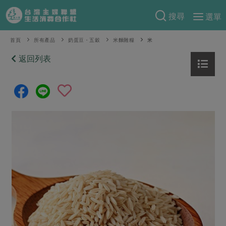
搜尋
選單
產品分類
首頁
所有產品
奶蛋豆・五穀
米麵雜糧
米
當季蔬果
返回列表
食譜料理
一籃菜
當令水果
食材
特別企畫
芽苗類
蕈菇類
米食
預購活動
綠主張
辛香料類
麵食
把最好的台灣味帶回家！
觀點文章
關於合作社
肉食
奶蛋豆・五穀
防災用品預購圓滿結束
主婦食堂
一籃菜真心話
海鮮
蛋
乳製品
認識合作社
重要公告
2026年端午節預購圓滿結束
社內大小事
合作聯合國
常備菜
豆製品
米麵雜糧
關於我們
更多預購活動
產品故事
生活提案
蔬食
合作社組織
肉品・水產
樂齡生活
親子食育
蛋料理
當季產品
員工與求才