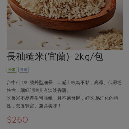
畜產肉類
水產
廚房瑜伽
合作25-經典快閃最後一週
水畜加工品
料理方式
產品檢驗
合作25-精選產品第四彈
關注議題
烘焙．點心
自主把關
合作25-精選產品第三彈
調理食材・點心
減硝酸鹽
惜食
醬料
檢驗報告
更多當季產品
調味醬料/南北貨
烘焙
非基改運動
支持本土農糧
湯品．鍋物
硝酸鹽檢驗
休閒零嘴
沖泡飲品
廢核運動
能源議題
長秈糙米(宜蘭)-2kg/包
漬物
議題活動
保健食品
減添加物
減塑減廢
涼拌沙拉
社員權益
主婦聯盟X樂齡網特約優惠案
全素
常溫
公益金
食農教育
飲品
居家好物
合作社法規
30%rPET紅烏龍茶
更多議題
台中秈 199 號外型細長，口感上較為不黏，高纖、低澱粉
美妝保養
個人清潔
社務專區
2024農業發展計畫年度報告
特性，細細咀嚼具有淡淡香甜。
主題食譜
生活者e週報
家庭清潔
織品
吃長米不易產生胃脹氣，且不易發胖，好吃 易消化的特
選舉專區
更多議題活動
異國料理
性，營養豐富、兼具美味！
日用品
圖書禮品
綠主張月刊
年菜食譜
$260
防災用品
最新消息
把最好的台灣味帶回家！
典藏閱覽室
養身食補