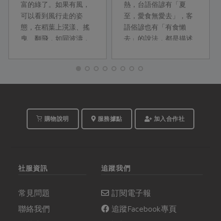
富的綠了。如果有風，
熱，台語俗諺有「夏
可以看到風行走的姿
至，愛食無愛去」，客
態，在稻葉上滉漾、搖
語俗諺也有「有食懶
曳、翻飛，如同波濤，
去」的說法，都是描述
風起雲湧。看到風停，
因為氣候變化感到身心
一切都無痕跡，仍然只
疲勞的狀態，就算有美
是靜靜的稻田。這是作
味的食物，也只是心裡
家蔣勳對縱谷日常的描
想吃卻不願意出門；所
述。
以，本次綠主張邀請台
南分社社員怡慈，設計
兩道能補充豐富營養的
購物說明
服務據點
加入合作社
當季蔬果土鍋料理，讓
社員在一天的勞動過
後，用土地的能量療癒
身心。
社服資訊
追蹤我們
常見問題
訂閱電子報
聯絡我們
追蹤Facebook專頁