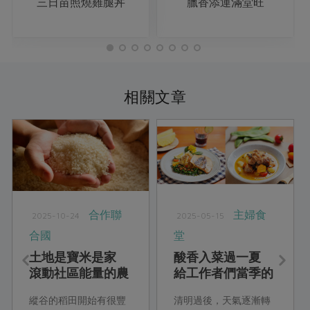
三日苗照燒雞腿丼
臘香添運滿堂旺
相關文章
合作聯
主婦食
2025-10-24
2025-05-15
合國
堂
土地是寶米是家
酸香入菜過一夏
滾動社區能量的農
給工作者們當季的
村永續路
療癒力量
縱谷的稻田開始有很豐
清明過後，天氣逐漸轉