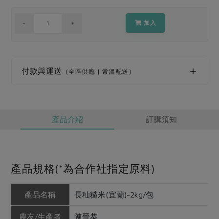
媒體報導
最新產品
節慶大餐
下載專區
加入
優惠專區
高麗菜海鮮煎餅
地區活動
素食專區
社務會議
地區活動
付款與運送
（全區供應 | 常溫配送）
樂齡友善
活動報下載
產品介紹
訂購須知
產品規格(*為合作社指定原料)
產品名稱
長秈糙米(宜蘭)-2kg/包
農友/生產者
陳晉恭