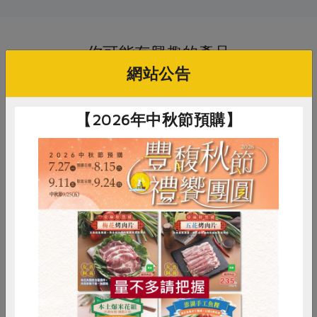
你可能有興趣的產品
網站公告
【2026年中秋節預購】
陳晉恭
陳晉恭
包
圓糯米(宜蘭)-1kg/包
長秈糯米(宜蘭)-1kg/包
惜食
RPET
食譜
減硝酸鹽
雞蛋
食安
共同購買
1公斤
1公斤
全素
常溫
全素
常溫