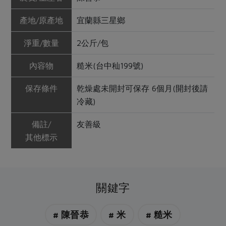
產地/原產地
宜蘭縣三星鄉
淨重/數量
2公斤/包
內容物
糙米(台中秈199號)
保存條件
乾燥處未開封可保存 6個月(開封後請
冷藏)
備註/
友善級
其他標示
關鍵字
# 陳晉恭
# 米
# 糙米