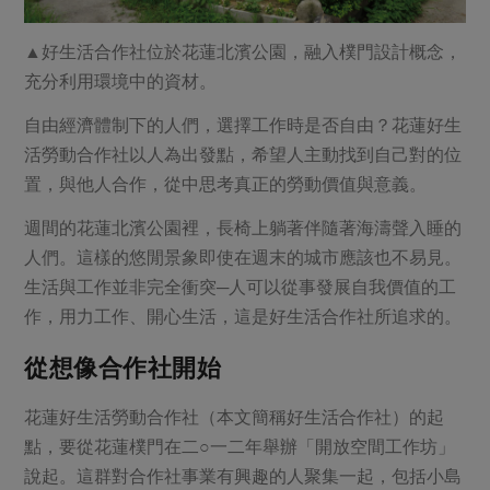
媒體報導
最新產品
節慶大餐
下載專區
▲好生活合作社位於花蓮北濱公園，融入樸門設計概念，
優惠專區
充分利用環境中的資材。
高麗菜海鮮煎餅
地區活動
自由經濟體制下的人們，選擇工作時是否自由？花蓮好生
素食專區
活勞動合作社以人為出發點，希望人主動找到自己對的位
社務會議
地區活動
置，與他人合作，從中思考真正的勞動價值與意義。
樂齡友善
活動報下載
週間的花蓮北濱公園裡，長椅上躺著伴隨著海濤聲入睡的
人們。這樣的悠閒景象即使在週末的城市應該也不易見。
生活與工作並非完全衝突─人可以從事發展自我價值的工
作，用力工作、開心生活，這是好生活合作社所追求的。
從想像合作社開始
花蓮好生活勞動合作社（本文簡稱好生活合作社）的起
點，要從花蓮樸門在二○一二年舉辦「開放空間工作坊」
說起。這群對合作社事業有興趣的人聚集一起，包括小島