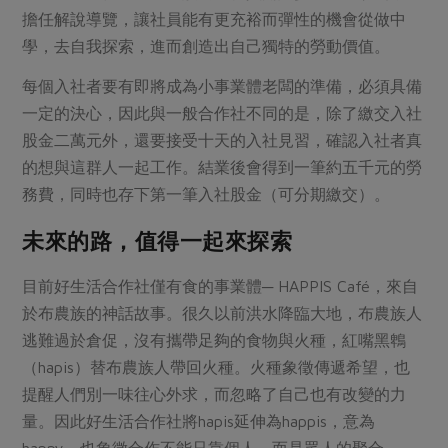
擔任解說導覽，讓社員能有更充裕而彈性的機會從做中
學，去自我探索，進而創造出自己獨特的勞動價值。
每個入社者要有即將成為小事業體老闆的準備，必須具備
一定的決心，因此與一般合作社不同的是，除了繳交入社
股金二萬元外，還要接受十天的入社見習，確認入社者真
的想與這群人一起工作。結業後會得到一筆約五千元的勞
務費，同時也存下第一筆入社股金（可分期繳交）。
未來的路，值得一起來探索
目前好生活合作社僅有食的事業體─ HAPPIS Café，來自
於布農族的神話故事。很久以前洪水降臨大地，布農族人
逃難過於倉促，沒有攜帶足夠的食物與火種，紅嘴黑鵯
（hapis）替布農族人帶回火種。火種象徵傳遞希望，也
提醒人們別一味往心外求，而忽略了自己也有改變的力
量。因此好生活合作社將hapis延伸為happis，意為
happy，也象徵合作不能只靠個人，而是眾人的聚合。