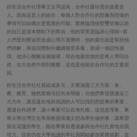
好生活合作社理事王玉萍認為，合作社最珍貴的資產是
人。因為這是人的組合，每個人對合作社的想像與想做的
事情可以結構出更寬廣的可能。業務協理徐堅璽笑稱以前
的自己是資本體制下的幫凶，他的背景是臨床心理師─當
人們受到壓迫而造成心理不適應時，他的責任就是幫助他
們排解，再送回體制中繼續接受荼毒，形成一個惡性循
環。他決心脫離這個循環，現在他最想做的是將人帶回自
然，在大自然中得到療癒，這也是他留在合作社的主要原
因。
好生活合作社社員組成多元，主要涵蓋三大方面：食、
農、教育。雖然業務項目尚未明確，但他們希望透過這三
大方向，讓花蓮在地與就讀的人可以找到想從事的事業，
透過合作經濟，讓小事業可以在地扎根。這也是理事、東
華大學台灣文化學系教授張瓊文想為學生做的事：讓希望
留在花蓮的學生，能在畢業前透過參與合作社扎實地自我
培力。目前仍在大學就讀的準社員開始參加業務規劃，並