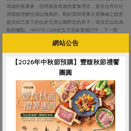
瑪迦的推廣者，但阿南達瑪迦的素食理念，並非合作社社
員都能理解也加以推廣的。剛好當時理事主席陳岫之願意
提供自己租下的位於北濱公園附近的房子，就決定以此為
新的據點。HAPPIS Café於五月底歇業檢討中，下一階
段，好生活合作社希望從教育著手，培育食農教育講師，
網站公告
在地扎根。
【2026年中秋節預購】豐馥秋節禮饗
團圓
惜食
RPET
食譜
減硝酸鹽
雞蛋
食安
共同購買
▲HAPPIS Café營業初期僅提供蔬食餐點，食材來源秉持