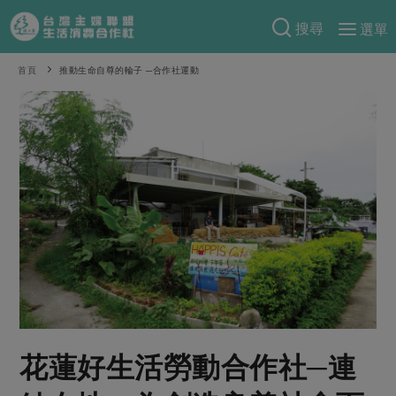
搜尋
選單
產品分類
首頁
推動生命自尊的輪子 ─合作社運動
當季蔬果
食譜料理
一籃菜
當令水果
食材
特別企畫
芽苗類
蕈菇類
米食
預購活動
綠主張
辛香料類
麵食
把最好的台灣味帶回家！
觀點文章
關於合作社
肉食
奶蛋豆・五穀
防災用品預購圓滿結束
主婦食堂
一籃菜真心話
海鮮
蛋
乳製品
認識合作社
重要公告
2026年端午節預購圓滿結束
社內大小事
合作聯合國
常備菜
豆製品
米麵雜糧
關於我們
更多預購活動
產品故事
生活提案
蔬食
合作社組織
花蓮好生活勞動合作社─連
肉品・水產
樂齡生活
親子食育
蛋料理
當季產品
員工與求才