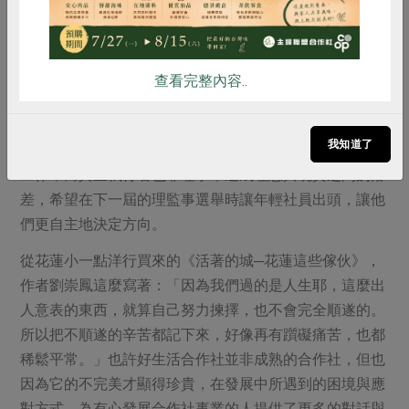
著吃當地、吃當令的原則，向在地有機無毒農家與加工品
生產者採購，不足的部分便是利用主婦聯盟合作社的安心
食材或台灣各地的本土蔬果。圖為主廚龍珠慈仁的料理，
查看完整內容..
藏式餅皮、菠菜泥、自製起司。（圖／顏郁玫）
好生活合作社第一屆理事們社會經驗相當豐富，雖然與年
我知道了
輕人相較更清楚合作社發展的方向，但理事本身都有正職
工作；而真正執行者也非理事，造成理想與現實之間的落
差，希望在下一屆的理監事選舉時讓年輕社員出頭，讓他
們更自主地決定方向。
從花蓮小一點洋行買來的《活著的城─花蓮這些傢伙》，
作者劉崇鳳這麼寫著：「因為我們過的是人生耶，這麼出
人意表的東西，就算自己努力揀擇，也不會完全順遂的。
所以把不順遂的辛苦都記下來，好像再有躓礙痛苦，也都
稀鬆平常。」也許好生活合作社並非成熟的合作社，但也
因為它的不完美才顯得珍貴，在發展中所遇到的困境與應
對方式，為有心發展合作社事業的人提供了更多的對話與