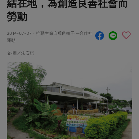
結在地，為創造良善社會而
畜產肉類
水產
廚房瑜伽
合作25-經典快閃最後一週
水畜加工品
勞動
料理方式
產品檢驗
合作25-精選產品第四彈
關注議題
烘焙．點心
自主把關
合作25-精選產品第三彈
調理食材・點心
減硝酸鹽
惜食
2014-07-07・推動生命自尊的輪子 ─合作社
醬料
運動
檢驗報告
更多當季產品
調味醬料/南北貨
烘焙
非基改運動
支持本土農糧
湯品．鍋物
硝酸鹽檢驗
文‧圖／朱安棋
休閒零嘴
沖泡飲品
廢核運動
能源議題
漬物
議題活動
保健食品
減添加物
減塑減廢
涼拌沙拉
社員權益
主婦聯盟X樂齡網特約優惠案
公益金
食農教育
飲品
居家好物
合作社法規
30%rPET紅烏龍茶
更多議題
美妝保養
個人清潔
社務專區
2024農業發展計畫年度報告
主題食譜
生活者e週報
家庭清潔
織品
選舉專區
更多議題活動
異國料理
日用品
圖書禮品
綠主張月刊
年菜食譜
防災用品
最新消息
把最好的台灣味帶回家！
典藏閱覽室
養身食補