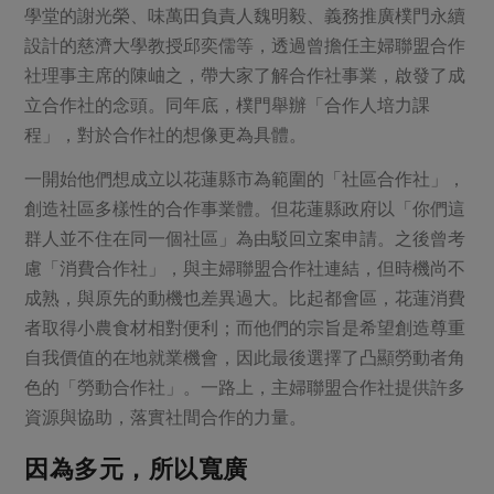
學堂的謝光榮、味萬田負責人魏明毅、義務推廣樸門永續
設計的慈濟大學教授邱奕儒等，透過曾擔任主婦聯盟合作
社理事主席的陳岫之，帶大家了解合作社事業，啟發了成
立合作社的念頭。同年底，樸門舉辦「合作人培力課
程」，對於合作社的想像更為具體。
一開始他們想成立以花蓮縣市為範圍的「社區合作社」，
創造社區多樣性的合作事業體。但花蓮縣政府以「你們這
群人並不住在同一個社區」為由駁回立案申請。之後曾考
慮「消費合作社」，與主婦聯盟合作社連結，但時機尚不
成熟，與原先的動機也差異過大。比起都會區，花蓮消費
者取得小農食材相對便利；而他們的宗旨是希望創造尊重
自我價值的在地就業機會，因此最後選擇了凸顯勞動者角
色的「勞動合作社」。一路上，主婦聯盟合作社提供許多
資源與協助，落實社間合作的力量。
因為多元，所以寬廣