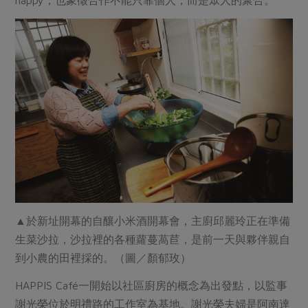
▲於新址開幕的自釀小米酒開幕會，主廚邱麗玲正在準備
生菜沙拉，沙拉裡的各種蘿蔓萵苣，是前一天與夥伴親自
到小農的田裡採的。（圖／顏郁玫）
HAPPIS Café一開始以社區廚房的概念為出發點，以監事
謝光榮位於明禮路的工作室為基地。謝光榮夫婦是阿南達