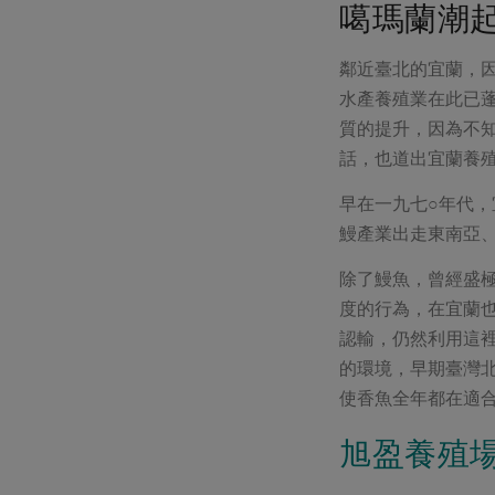
噶瑪蘭潮
鄰近臺北的宜蘭，
水產養殖業在此已
質的提升，因為不
話，也道出宜蘭養
早在一九七○年代
鰻產業出走東南亞
除了鰻魚，曾經盛
度的行為，在宜蘭
認輸，仍然利用這
的環境，早期臺灣
使香魚全年都在適
旭盈養殖