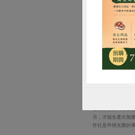
惜
香魚喜歡有水流、含氧
游原智堅持將養殖
月，才能生產出無
作社是件很光榮的