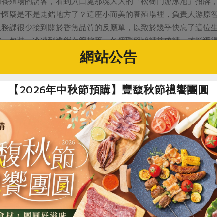
門養殖場的訪客，看到入口處那塊大大的「松樹門游泳池」招牌
會懷疑是不是走錯地方了？這座小而美的養殖場裡，負責人游原
服務課很少接到關於香魚品質的反應單，以致於幾乎快忘了這位
成、包裝、冷凍到進銷存管控等，各個環節皆精益求精，才能獲
網站公告
【2026年中秋節預購】豐馥秋節禮饗團圓