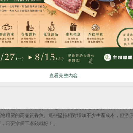
食
RPET
食譜
減硝酸鹽
雞蛋
食安
共同
查看完整內容..
量高的環境，因此如照片中游原智背後的香魚養殖池都會配備較多的水車
密度降低到一般業界的六至七成，讓魚兒們能舒服得成長，就不
藥物殘留的高品質香魚。這些堅持相對增加不少生產成本，但游
事，只要拿個工本錢就好！」