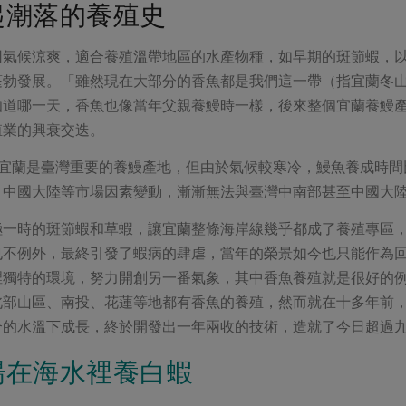
起潮落的養殖史
因氣候涼爽，適合養殖溫帶地區的水產物種，如早期的斑節蝦，
蓬勃發展。「雖然現在大部分的香魚都是我們這一帶（指宜蘭冬
知道哪一天，香魚也像當年父親養鰻時一樣，後來整個宜蘭養鰻
殖業的興衰交迭。
，宜蘭是臺灣重要的養鰻產地，但由於氣候較寒冷，鰻魚養成時間
、中國大陸等市場因素變動，漸漸無法與臺灣中南部甚至中國大
極一時的斑節蝦和草蝦，讓宜蘭整條海岸線幾乎都成了養殖專區
也不例外，最終引發了蝦病的肆虐，當年的榮景如今也只能作為
裡獨特的環境，努力開創另一番氣象，其中香魚養殖就是很好的
北部山區、南投、花蓮等地都有香魚的養殖，然而就在十多年前
合的水溫下成長，終於開發出一年兩收的技術，造就了今日超過
場在海水裡養白蝦