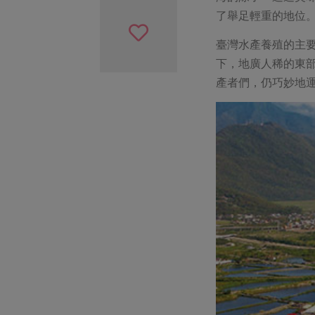
了舉足輕重的地位
臺灣水產養殖的主
下，地廣人稀的東
產者們，仍巧妙地