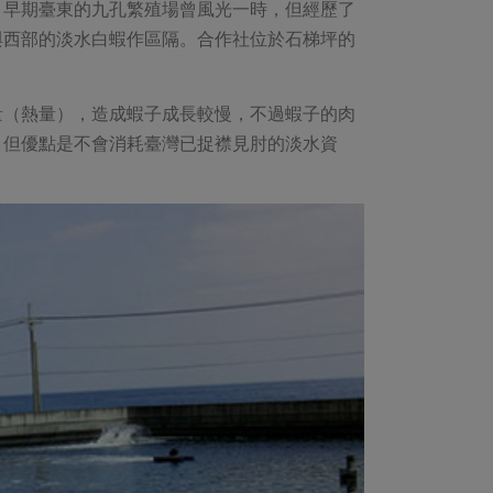
。早期臺東的九孔繁殖場曾風光一時，但經歷了
與西部的淡水白蝦作區隔。合作社位於石梯坪的
量（熱量），造成蝦子成長較慢，不過蝦子的肉
，但優點是不會消耗臺灣已捉襟見肘的淡水資