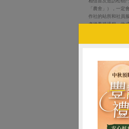
相信首次造訪松樹
「農舍」），一定
作社的站所和社員
者從養殖過程、收