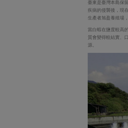
臺東是臺灣本島保
疾病的侵襲後，現
生產者旭盈養殖場
當白蝦在鹽度較高
質會變得較結實、
源。