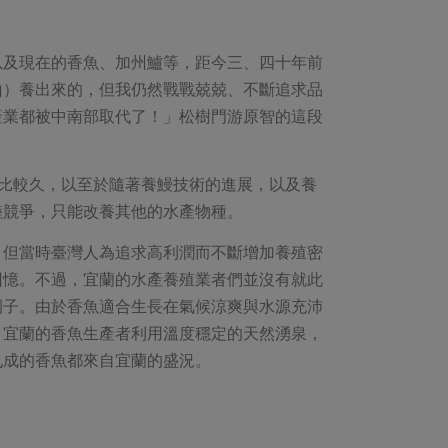
以及現在的香魚、加州鱸等，距今三、四十年前
山）養出來的，但我仍然戰戰兢兢、不斷追求品
產業都被中南部取代了！」松樹門游原智的這段
比較久，以至於隨著養鰻技術的進展，以及養
陸競爭，只能改養其他的水產物種。
，但當時臺灣人為追求高利潤而不斷增加養殖密
回憶。不過，宜蘭的水產養殖業者們並沒有就此
例子。由於香魚適合生長在氣候涼爽與水源充沛
，宜蘭的香魚生產者利用溫度穩定的天然湧泉，
九成的香魚都來自宜蘭的盛況。