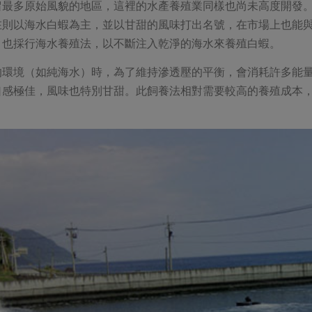
留最多原始風貌的地區，這裡的水產養殖業同樣也尚未高度開發
在則以海水白蝦為主，並以甘甜的風味打出名號，在市場上也能
，也採行海水養殖法，以不斷注入乾淨的海水來養殖白蝦。
的環境（如純海水）時，為了維持滲透壓的平衡，會消耗許多能
口感極佳，風味也特別甘甜。此飼養法相對需要較高的養殖成本