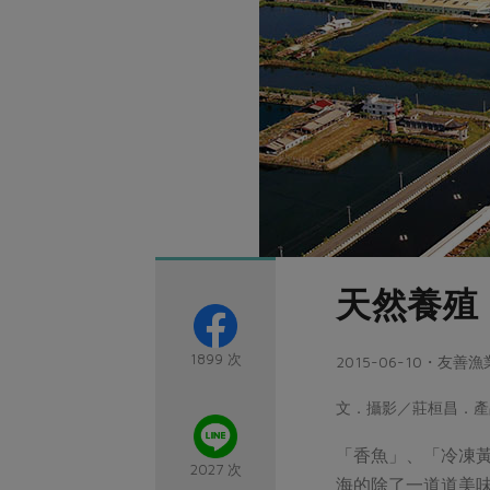
天然養殖
1899 次
2015-06-10・友善
文．攝影／莊桓昌．產
「香魚」、「冷凍
2027 次
海的除了一道道美