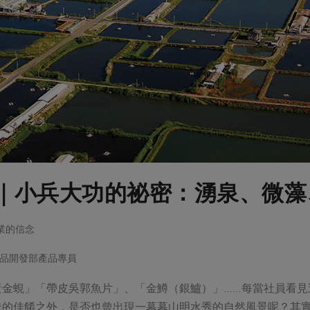
｜小兵大功的祕密：湧泉、微藻
漁業的信念
品開發部產品專員
黃金蜆」「帶皮吳郭魚片」、「金鱒（銀鱸）」……每當社員看見
味的佳餚之外，是否也曾出現一幕幕山明水秀的自然風景呢？其