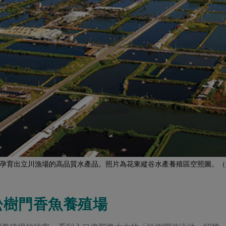
孕育出立川漁場的高品質水產品。照片為花東縱谷水產養殖區空照圖。（
松樹門香魚養殖場