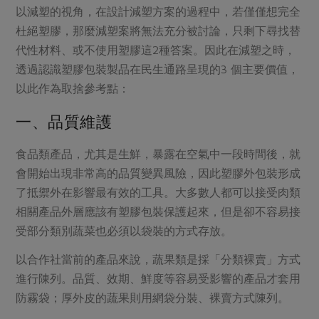
以減塑的視角，在設計減塑方案的過程中，若僅僅想完全
杜絕塑膠，那麼減塑案將無法充分被討論，只剩下尋找替
代性材料、或不使用塑膠這2種答案。因此在減塑之時，
透過認識塑膠包裝製品在民生通路呈現的3 個主要價值，
以此作為取捨參考點：
一、品質維護
食品類產品，尤其是生鮮，暴露在空氣中一段時間後，就
會開始出現非常高的品質變異風險，因此塑膠外包裝形成
了抵禦外在影響最有效的工具。大多數人都可以接受肉類
相關產品外層應該有塑膠包裝保護起來，但是卻不容易接
受部分類別蔬菜也必須以袋裝的方式存放。
以合作社當前的產品來說，蔬果類是採「分類裸賣」方式
進行陳列。品質、效期、鮮度等容易受影響的產品才套用
防霧袋；厚外皮的蔬果則用網袋分裝、裸賣方式陳列。