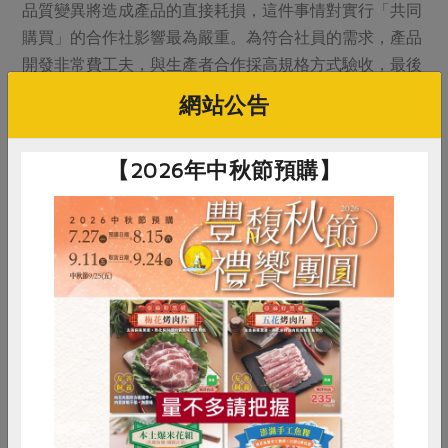
品質變異將造成產品的直接耗損，這件事情對實行「共同
購買」的合作社影響最為嚴重。為符合社員的需求，產品
開發非常費工夫，與生產者合作採高規格方式驗收，最後
若是在架上造成耗損，將是一件非常可惜的事情。尤其合
網站公告
作社有非常濃厚的惜食文化，若因減塑而導致產品耗損，
在決策上是一種價值權衡的問題。合作社產品是市面上最
【2026年中秋節預購】
好的，理應需要相對友善的存放條件。
惜食
RPET
食譜
減硝酸鹽
雞蛋
食安
共同購買