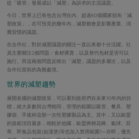
媒體報導
從「吸管」發展成以「減塑」為訴求的主流議題。
最新產品
節慶大餐
下載專區
今日，世界上已有包含台灣在內、超過60個國家頒布「減
優惠專區
塑政策」，在可預見的幾年內，減塑都會是影響產業、消
高麗菜海鮮煎餅
費習慣的議題。
地區活動
素食專區
在合作社，對於減塑議題的關注一直以來都十分活躍。社
社務會議
地區活動
樂齡友善
員主要關注2個問題：食材裸賣，以及替代包材是否可以
活動報下載
施行。而這兩個問題反映出「減塑」議題的多層次，以及
合作社當前的為難處境。
世界的減塑趨勢
展開各國的減塑政策，可以看到政府們在未來10年內的目
標，絕大多數與台灣相同，管理的範圍以吸管、餐具、塑
膠袋、手搖杯這類一次性塑膠製品為主。其中，又以歐盟
的規範項目最多，相較於他國，歐盟將棉花棒、氣球、菸
蒂、即食品包裝(如漢堡)等也加入禁用範圍1—亦即，優先