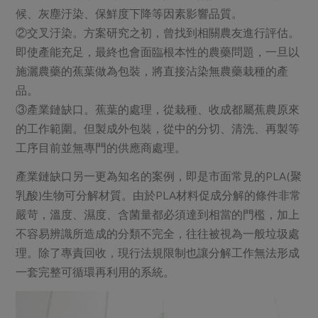
候、灰塵汙染、保鮮度下降等因素影響品質。
②交叉汙染。方案研究之初，曾找到相關農友進行評估。
即使產能充足，最終也會面臨根本性的農藥問題，一旦以
施灑農藥的蕉葉做為包裝，將直接沾染無農藥栽種的產
品。
③產業鏈缺口。蕉葉的處理，從栽種、收成都屬蕉農原來
的工作範圍。但製成外包裝，從中的分切、清洗、再製等
工序目前並無專門的供應商處理。
產業鏈缺口另一更為知名的案例，即是市面常見的PLA(聚
乳酸)生物可分解材質。由於PLA材料促成分解的條件非常
嚴苛，溫度、濕度、含菌量都必須達到相當的門檻，加上
不容易辨識所造成的分類不完全，往往被視為一般垃圾處
理。除了專責回收，現行法規限制也讓分解工作無法形成
一套完整可循環再利用的系統。