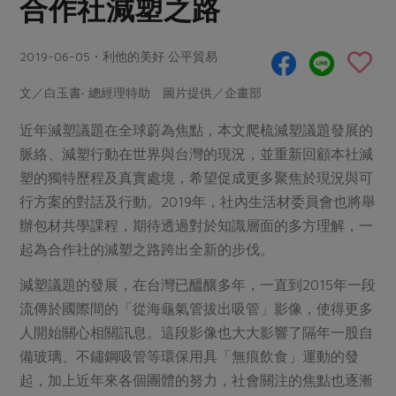
合作社減塑之路
畜產肉類
水產
廚房瑜伽
傳到心坎裡，誠心又澎派
水畜加工品
料理方式
產品檢驗
合作25-經典快閃最後一週
2019-06-05・利他的美好 公平貿易
關注議題
烘焙．點心
自主把關
合作25-精選產品第四彈
調理食材・點心
減硝酸鹽
惜食
文／白玉書‧ 總經理特助 圖片提供／企畫部
醬料
檢驗報告
更多當季產品
調味醬料/南北貨
烘焙
非基改運動
支持本土農糧
近年減塑議題在全球蔚為焦點，本文爬梳減塑議題發展的
湯品．鍋物
硝酸鹽檢驗
休閒零嘴
沖泡飲品
脈絡、減塑行動在世界與台灣的現況，並重新回顧本社減
廢核運動
能源議題
漬物
塑的獨特歷程及真實處境，希望促成更多聚焦於現況與可
議題活動
保健食品
減添加物
減塑減廢
涼拌沙拉
行方案的對話及行動。2019年，社內生活材委員會也將舉
社員權益
主婦聯盟X樂齡網特約優惠案
公益金
食農教育
辦包材共學課程，期待透過對於知識層面的多方理解，一
飲品
居家好物
合作社法規
30%rPET紅烏龍茶
起為合作社的減塑之路跨出全新的步伐。
更多議題
美妝保養
個人清潔
社務專區
2024農業發展計畫年度報告
減塑議題的發展，在台灣已醞釀多年，一直到2015年一段
主題食譜
生活者e週報
家庭清潔
織品
選舉專區
更多議題活動
流傳於國際間的「從海龜氣管拔出吸管」影像，使得更多
異國料理
人開始關心相關訊息。這段影像也大大影響了隔年一股自
日用品
圖書禮品
綠主張月刊
年菜食譜
備玻璃、不鏽鋼吸管等環保用具「無痕飲食」運動的發
防災用品
最新消息
傳到心坎裡，誠心又澎派
起，加上近年來各個團體的努力，社會關注的焦點也逐漸
典藏閱覽室
養身食補