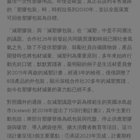
處理一次性塑膠用品。即使是歐盟，真正在談到零售通路
的「塑膠包裝」時，時程拉長到2030年，並以全面落實
可回收塑膠包裝為目標。
「減塑膠袋」與「減塑膠包裝」在「減塑」中是不同層次
的議題。合作社26年前發起共同購買運動時就已開社會風
氣之先，除了不提供塑膠袋、鼓勵社員自備購物袋，產品
開發時也將包材減量、減塑列為重要原則，多年來始終行
動先於口號，默默實踐著，最明顯的例子是生活材委員會
於2015年再啟的減塑計畫，經過3年的檢視，僅僅調整了
8項產品的外包裝，顯示深植合作社20多年的減塑實踐，
如今在塑膠包材減量的著力點已經不多。
對照國外的通路，在減塑議題中蔚為模範生的英國冰島超
市(Iceland) 於2018年提出了15項行動計畫2，其中主要行
動包括：將部分塑膠替換為紙包裝與托盤、停止供應塑膠
袋與吸管、導入網袋使用、擴大消費者教育等項目。這15
項計畫呈現3個主要重點：①承諾2023年完成，計畫期程