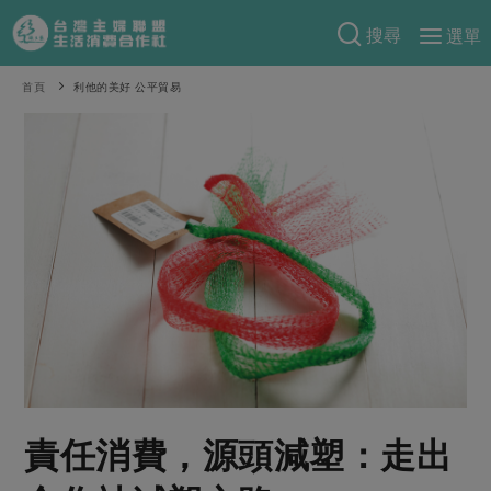
搜尋
選單
產品分類
首頁
利他的美好 公平貿易
當季蔬果
食譜料理
一籃菜
當令水果
食材
特別企畫
芽苗類
蕈菇類
米食
預購活動
綠主張
辛香料類
麵食
把最好的台灣味帶回家！
觀點文章
關於合作社
肉食
奶蛋豆・五穀
防災用品預購圓滿結束
主婦食堂
一籃菜真心話
海鮮
蛋
乳製品
認識合作社
重要公告
2026年端午節預購圓滿結束
社內大小事
合作聯合國
常備菜
豆製品
米麵雜糧
關於我們
更多預購活動
產品故事
生活提案
蔬食
合作社組織
責任消費，源頭減塑：走出
肉品・水產
樂齡生活
親子食育
蛋料理
當季產品
員工與求才