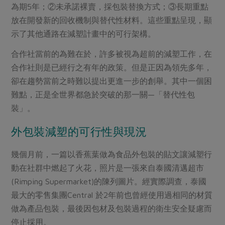
為期5年；②未承諾裸賣，採包裝替換方式；③長期重點
放在開發新的回收機制與替代性材料。這些重點呈現，顯
示了其他通路在減塑計畫中的可行架構。
合作社當前的為難在於，許多被視為超前的減塑工作，在
合作社則是已經行之有年的政策。但是正因為領先多年，
卻在趨勢當前之時難以提出更進一步的創舉。其中一個困
難點，正是全世界都急於突破的那一關—「替代性包
裝」。
外包裝減塑的可行性與現況
幾個月前，一篇以香蕉葉做為食品外包裝的貼文讓減塑行
動在社群中燃起了火花，照片是一張來自泰國清邁超市
(Rimping Supermarket)的陳列圖片。經實際調查，泰國
最大的零售集團Central 於2年前也曾經使用過相同的材質
做為產品包裝，最後因包材及包裝過程的衛生安全疑慮而
停止採用。