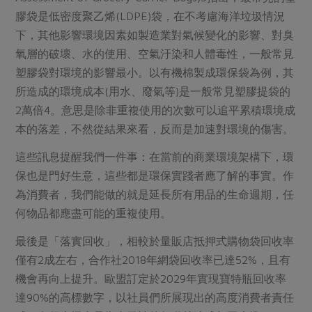
膠袋是低密度聚乙烯(LDPE)袋，在不考慮海洋垃圾情況
下，其他影響環境因素如製造業對氣候變化的影響、對臭
氧層的破壞、水的使用、空氣汙染和人體毒性，一般常見
塑膠袋對環境的影響最小。以有機棉製成環保袋為例，其
所造成的環境成本(用水、廢氣等)是一般常見塑膠提袋的
2萬倍4。意思是除非重複使用的次數可以追平累積環境成
本的落差，不然從結果來看，反而是加速對環境的傷害。
這些訊息提醒我們一件事：在當前的商業環境架構下，環
保也是門好生意，這些都是環保實踐者應了解的事實。作
為消費者，我們能做的就是延長所有用品的生命週期，任
何物品都應盡可能的重複使用。
最後是「落實回收」，相較於量販店抵押式購物袋回收率
僅有2成左右，合作社2018年網袋回收率已達52%，且有
機會再向上提升。歐盟訂定於2029年實現寶特瓶回收率
達90%的高標數字，以社員們所展現出的高度消費者責任