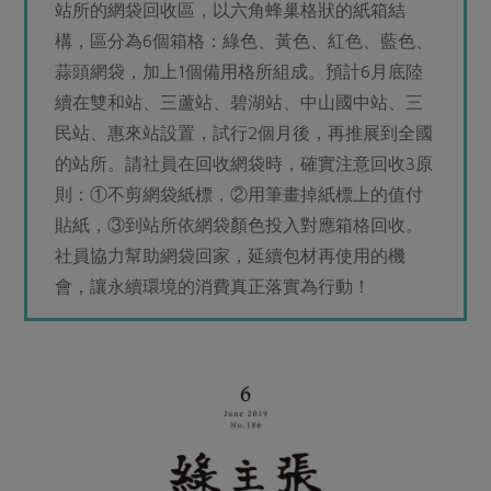
站所的網袋回收區，以六角蜂巢格狀的紙箱結
構，區分為6個箱格：綠色、黃色、紅色、藍色、
蒜頭網袋，加上1個備用格所組成。預計6月底陸
續在雙和站、三蘆站、碧湖站、中山國中站、三
民站、惠來站設置，試行2個月後，再推展到全國
的站所。請社員在回收網袋時，確實注意回收3原
則：①不剪網袋紙標，②用筆畫掉紙標上的值付
貼紙，③到站所依網袋顏色投入對應箱格回收。
社員協力幫助網袋回家，延續包材再使用的機
會，讓永續環境的消費真正落實為行動！