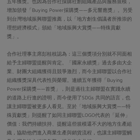
媒體報導
五年獲獎。也因為合作社採購社創組織產品與服務規模，
最新產品
節慶大餐
增加頒發「Buying Power採購獎——多元響應獎」。另受
下載專區
到台灣地域振興聯盟推薦，以「地方創生倡議者所推崇的
優惠專區
理想經濟模式」頒給「地域振興大賞獎——特殊貢獻
高麗菜海鮮煎餅
地區活動
獎」。
素食專區
社務會議
地區活動
樂齡友善
合作社理事主席彭桂枝認為：這三個獎項分別就不同面相
活動報下載
給予主婦聯盟提醒與肯定。「國家永續獎」過去多由大企
業、財團大組織獲得且競爭激烈，而今主婦聯盟以合作社
組織獲獎深具代表性與榮耀。連續五年獲得「Buying
Power採購獎——首獎」，則是過往主婦聯盟在實踐永續
的道路上行進的證明，而今使用了SDGs 共同的語言，也
讓主婦聯盟被更多人看見。至於「地域振興大賞獎——特
殊貢獻獎」則提醒了如同主婦聯盟LOGO代表的「延伸」
價值：我們持續扶持、提醒這些規模還不大的地方生產組
織，協助他們進入商業生產與銷貨流程，也讓主婦聯盟觸