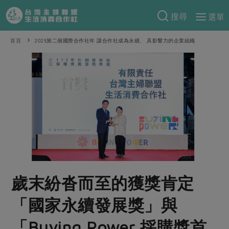
搜尋
選單
產品分類
首頁
2025第二個國際合作社年 讓合作社成為永續、 具影響力的企業組織
當季蔬果
食譜料理
一籃菜
當令水果
食材
特別企畫
芽苗類
蕈菇類
米食
預購活動
綠主張
辛香料類
麵食
把最好的台灣味帶回家！
觀點文章
關於合作社
肉食
奶蛋豆・五穀
防災用品預購圓滿結束
主婦食堂
一籃菜真心話
海鮮
蛋
乳製品
認識合作社
重要公告
2026年端午節預購圓滿結束
歲末紛沓而至的獲獎肯定
社內大小事
合作聯合國
常備菜
豆製品
米麵雜糧
關於我們
更多預購活動
產品故事
生活提案
蔬食
「國家永續發展獎」與
合作社組織
肉品・水產
樂齡生活
親子食育
蛋料理
「Buying Power 採購獎首
當季產品
員工與求才