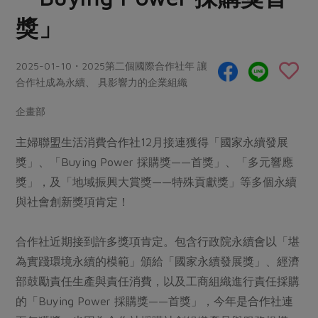
畜產肉類
水產
廚房瑜伽
合作25-經典快閃最後一週
獎」
水畜加工品
料理方式
產品檢驗
合作25-精選產品第四彈
關注議題
烘焙．點心
2025-01-10・2025第二個國際合作社年 讓
自主把關
合作25-精選產品第三彈
調理食材・點心
減硝酸鹽
惜食
合作社成為永續、 具影響力的企業組織
醬料
檢驗報告
更多當季產品
調味醬料/南北貨
烘焙
非基改運動
支持本土農糧
湯品．鍋物
企畫部
硝酸鹽檢驗
休閒零嘴
沖泡飲品
廢核運動
能源議題
漬物
主婦聯盟生活消費合作社12月接連獲得「國家永續發展
議題活動
保健食品
減添加物
減塑減廢
涼拌沙拉
獎」、「Buying Power 採購獎——首獎」、「多元響應
社員權益
主婦聯盟X樂齡網特約優惠案
公益金
食農教育
獎」，及「地域振興大賞獎——特殊貢獻獎」等多個永續
飲品
居家好物
合作社法規
30%rPET紅烏龍茶
與社會創新獎項肯定！
更多議題
美妝保養
個人清潔
社務專區
2024農業發展計畫年度報告
主題食譜
生活者e週報
合作社近期接到許多獎項肯定。包含行政院永續會以「堪
家庭清潔
織品
選舉專區
更多議題活動
異國料理
為實踐環境永續的模範」頒給「國家永續發展獎」、經濟
日用品
圖書禮品
綠主張月刊
部鼓勵責任生產與責任消費，以及工商組織進行責任採購
年菜食譜
防災用品
最新消息
把最好的台灣味帶回家！
的「Buying Power 採購獎——首獎」，今年是合作社連
典藏閱覽室
養身食補