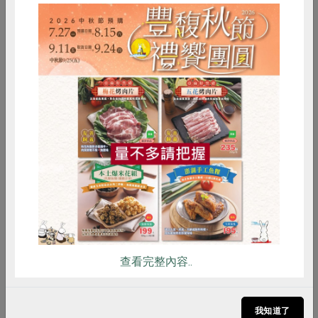
惜食
RPET
食譜
減硝酸鹽
雞蛋
食安
共同購買
查看完整內容..
我知道了