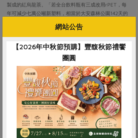
製成的紅烏龍茶。「若全台飲料瓶有三成改用rPET，每
年可減少七萬公噸新塑料，相當於大安森林公園142天的
碳吸收量。」這個永續行動，需要集結社員們共同購買的
網站公告
力量。
【2026年中秋節預購】豐馥秋節禮饗
葉立翔表示，即使開發成本高、流程長，只要生產者有意
願，合作社都會協助推動。他也說明2026年目標：持續
團圓
推動社區Hub生活體驗與樂齡及議題產品合作。
食品創新雙軌──銀髮友善
與潔淨標章
惜食
RPET
食譜
減硝酸鹽
雞蛋
食安
共同購買
食品工業發展研究所黃書政博士以「創新食品開發」為
題，指出高齡與潔淨食品是未來趨勢。「台灣將於2025
年正式邁入超高齡社會，長者飲食除營養，也需兼顧咀嚼
與吞嚥便利，這就是 Eatender銀髮友善食品的精神。」