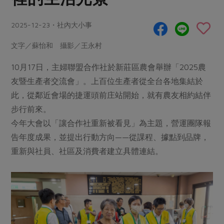
畜產肉類
水產
廚房瑜伽
合作25-經典快閃最後一週
水畜加工品
料理方式
2025-12-23・社內大小事
產品檢驗
合作25-精選產品第四彈
關注議題
烘焙．點心
文字／蘇怡和 攝影／王永村
自主把關
合作25-精選產品第三彈
調理食材・點心
減硝酸鹽
惜食
醬料
檢驗報告
更多當季產品
10月17日，主婦聯盟合作社於新莊區農會舉辦「2025農
調味醬料/南北貨
烘焙
非基改運動
支持本土農糧
湯品．鍋物
友暨生產者交流會」。上百位生產者從全台各地集結於
硝酸鹽檢驗
休閒零嘴
沖泡飲品
廢核運動
能源議題
漬物
此，從鄰近會場的捷運頭前庄站開始，就有農友相約結伴
議題活動
保健食品
減添加物
減塑減廢
步行前來。
涼拌沙拉
社員權益
主婦聯盟X樂齡網特約優惠案
今年大會以「讓合作社重新被看見」為主題，營運團隊報
公益金
食農教育
飲品
居家好物
合作社法規
告年度成果，並提出行動方向——從課程、據點到品牌，
30%rPET紅烏龍茶
更多議題
重新與社員、社區及消費者建立具體連結。
美妝保養
個人清潔
社務專區
2024農業發展計畫年度報告
主題食譜
生活者e週報
家庭清潔
織品
選舉專區
更多議題活動
異國料理
日用品
圖書禮品
綠主張月刊
年菜食譜
防災用品
最新消息
把最好的台灣味帶回家！
典藏閱覽室
養身食補