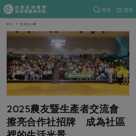
搜尋
選單
產品分類
首頁
社內大小事
當季蔬果
食譜料理
一籃菜
當令水果
食材
特別企畫
芽苗類
蕈菇類
米食
預購活動
綠主張
辛香料類
麵食
把最好的台灣味帶回家！
觀點文章
關於合作社
肉食
奶蛋豆・五穀
防災用品預購圓滿結束
主婦食堂
一籃菜真心話
海鮮
蛋
乳製品
認識合作社
重要公告
2026年端午節預購圓滿結束
2025農友暨生產者交流會
社內大小事
合作聯合國
常備菜
豆製品
米麵雜糧
關於我們
更多預購活動
產品故事
生活提案
蔬食
擦亮合作社招牌 成為社區
合作社組織
肉品・水產
樂齡生活
親子食育
蛋料理
裡的生活光景
當季產品
員工與求才