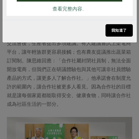
他建議合作社可擴大運用在地農產，開發質地柔軟、營養
查看完整內容..
均衡的產品，如紅烏龍茶飲、豆類與蔬菜泥化食品，並強
調少添加、配方簡單、來源透明。
我知道了
交流會後，生產者提出多項建議。有人建議嘗試上架電商
平台，讓年輕族群更容易接觸；也有農友提議推出蔬菜箱
訂閱制。陳思維回應：「合作社屬封閉社員制，無法全面
開放電商，但我們正在研議體驗包與其他可讓非社員體驗
產品的方式，讓更多人了解合作社。」他承諾會在制度允
許的範圍內，讓合作社被更多人看見。因為合作社的目標
就是讓每個家庭都能取得安全、健康食物，同時讓合作社
成為社區生活的一部分。