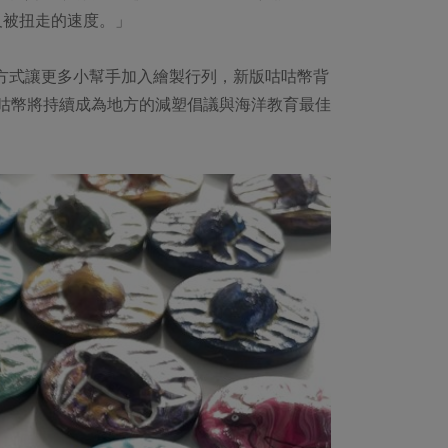
及被扭走的速度。」
畫方式讓更多小幫手加入繪製行列，新版咕咕幣背
咕咕幣將持續成為地方的減塑倡議與海洋教育最佳