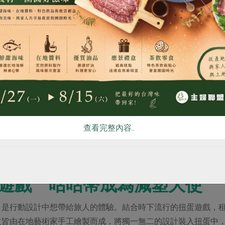
食
RPET
食譜
減硝酸鹽
雞蛋
食安
共同
會走出小琉球，到全台小學推廣海洋小學堂。
查看完整內容..
遊戲 咕咕幣成為減塑大使
」是行動設計中想帶給旅人的體驗。結合時下流行的扭蛋遊戲，
枚皆由在地藝術家手工繪製而成，將獨一無二的設計裝入扭蛋中