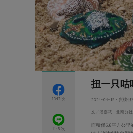
扭一只咕
1047 次
2024-04-15・質
文／潘嘉慧．北南分社
面積僅6.8平方公
1145 次