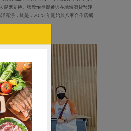
島旅人響應支持。張欣怡長期參與在地海灘貨幣淨
潔淨，於是，2020 年開始與八家合作店攜