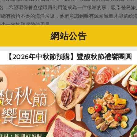
on 為名，希望環保餐盒循環再利用能成為一件很潮的事，吸引登
總有撿拾不盡的海洋垃圾，他們意識到唯有源頭減量才能還給海洋
減少一次性塑膠的使用量。
網站公告
【2026年中秋節預購】豐馥秋節禮饗團圓