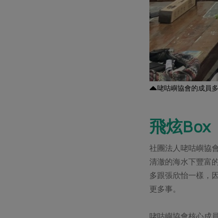
咾咕嶼協會的成員
飛炫Bo
社團法人咾咕嶼協會
清澈的海水下豐富
多跟張欣怡一樣，
更多事。
咾咕嶼協會核心成員