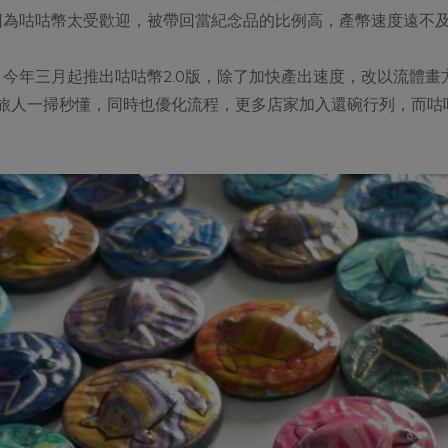
因為咕咕幣太受歡迎，被帶回當紀念品的比例高，產幣速度遠不
今年三月起推出咕咕幣2.0版，除了加快產出速度，改以流體
，讓旅人一掃秒懂，同時也優化流程，更多店家加入還碗行列，而