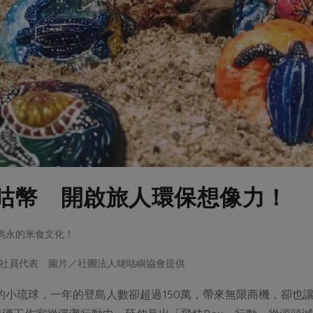
咕幣 開啟旅人環保想像力！
樸但雋永的米食文化！
社員代表 圖片／社團法人咾咕嶼協會提供
里的小琉球，一年的登島人數卻超過150萬，帶來無限商機，卻