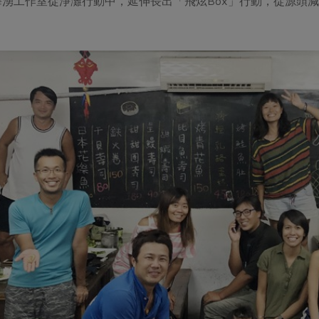
海湧工作室從淨灘行動中，延伸長出「飛炫Box」行動，從源頭
。