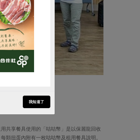
購買
我知道了
租用共享餐具使用的「咕咕幣」是以保麗龍回收
，每顆扭蛋內附有一枚咕咕幣及租用餐具說明。