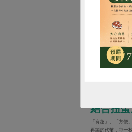
惜
連續四年咾咕嶼協
結合扭蛋
「有趣」、「方便
再製的代幣，每一