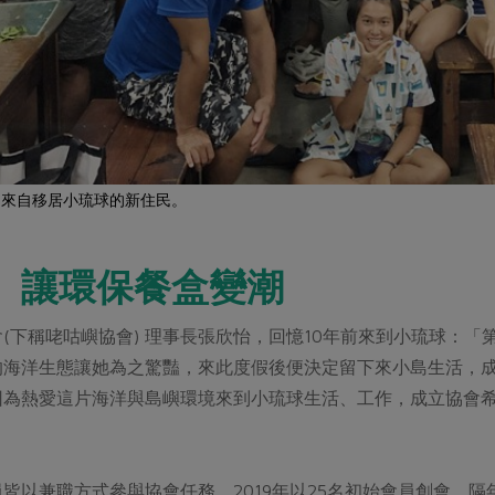
多來自移居小琉球的新住民。
x 讓環保餐盒變潮
(下稱咾咕嶼協會) 理事長張欣怡，回憶10年前來到小琉球：
的海洋生態讓她為之驚豔，來此度假後便決定留下來小島生活，
因為熱愛這片海洋與島嶼環境來到小琉球生活、工作，成立協會
皆以兼職方式參與協會任務，2019年以25名初始會員創會，隔