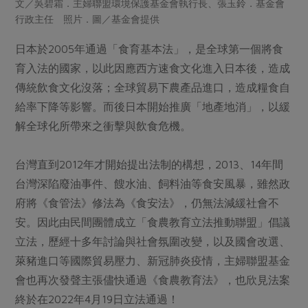
文／吳碧霜．主婦聯盟環境保護基金會執行長、張玉鈴．基金會
畜產肉類
水產
廚房瑜伽
傳到心坎裡，誠心又澎派
行政主任 照片．圖／基金會提供
水畜加工品
料理方式
產品檢驗
合作25-經典快閃最後一週
關注議題
日本於2005年通過「食育基本法」，是全球第一個將食
烘焙．點心
自主把關
合作25-精選產品第四彈
育入法的國家，以此因應西方速食文化進入日本後，造成
調理食材・點心
減硝酸鹽
惜食
醬料
傳統飲食文化沒落；全球貿易下農產品進口，造成糧食自
檢驗報告
更多當季產品
調味醬料/南北貨
烘焙
非基改運動
支持本土農糧
湯品．鍋物
給率下降等影響。而後日本開始推廣「地產地消」，以緩
硝酸鹽檢驗
休閒零嘴
沖泡飲品
廢核運動
能源議題
解全球化所帶來之衝擊與飲食危機。
漬物
議題活動
保健食品
減添加物
減塑減廢
涼拌沙拉
社員權益
台灣直到2012年才開始提出法制的構想，2013、14年間
主婦聯盟X樂齡網特約優惠案
公益金
食農教育
飲品
台灣深陷廢油事件、餿水油、飼料油等食安風暴，雖然政
居家好物
合作社法規
30%rPET紅烏龍茶
更多議題
府將《食管法》修法為《食安法》，仍無法減緩社會不
美妝保養
個人清潔
社務專區
2024農業發展計畫年度報告
安。因此由民間團體成立「食農教育立法推動聯盟」倡議
主題食譜
生活者e週報
家庭清潔
織品
選舉專區
更多議題活動
立法，歷經十多年討論與社會氛圍改變，以及國會改選、
異國料理
日用品
圖書禮品
萊豬進口等國際貿易壓力、新冠肺炎疫情，主婦聯盟基金
綠主張月刊
年菜食譜
會也再次發聲主張儘快通過《食農教育法》，也欣見法案
防災用品
最新消息
傳到心坎裡，誠心又澎派
終於在2022年4月19日立法通過！
典藏閱覽室
養身食補