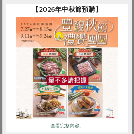
【2026年中秋節預購】
終身學習 培養對農業與
永續的關懷
惜食
RPET
食譜
減硝酸鹽
《食農教育法》是以教育為方法，透過終身學習，讓民眾
雞蛋
食安
共同購買
了解食物、環境與農業安全議題均環環相扣，藉此厚植民
眾食農素養，讓消費力成為我國農業結構轉型與問題解方
的支持與後盾。以提升糧食自給率為例，解方可以是減少
依賴國外農產品，提昇台灣本土農產品的供給質量，而這
需要國人的大力支持，同時也需要正視農村人力不足與勞
查看完整內容..
動力老化等問題。再深入說明，市場消費價值影響農夫的