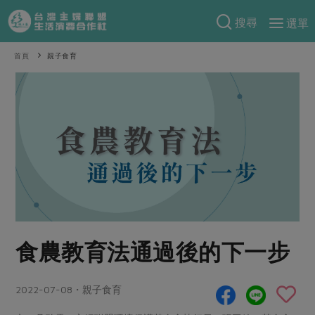
搜尋
選單
產品分類
首頁
親子食育
當季蔬果
食譜料理
一籃菜
當令水果
食材
特別企畫
芽苗類
蕈菇類
米食
預購活動
綠主張
辛香料類
麵食
把最好的台灣味帶回家！
觀點文章
關於合作社
肉食
奶蛋豆・五穀
防災用品預購圓滿結束
主婦食堂
一籃菜真心話
海鮮
蛋
乳製品
認識合作社
重要公告
2026年端午節預購圓滿結束
食農教育法通過後的下一步
社內大小事
合作聯合國
常備菜
豆製品
米麵雜糧
關於我們
更多預購活動
產品故事
生活提案
蔬食
合作社組織
2022-07-08・親子食育
肉品・水產
樂齡生活
親子食育
蛋料理
當季產品
員工與求才