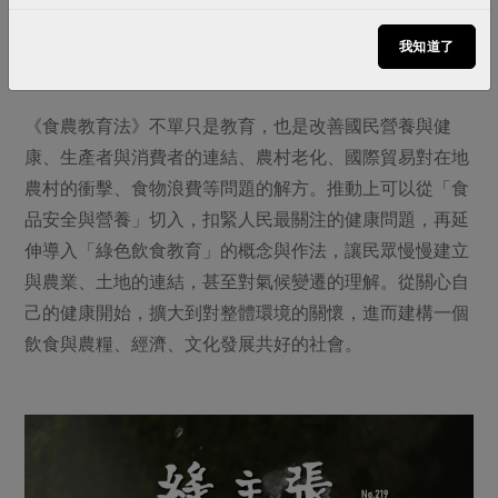
種植管理方法，以及農產品安全與品質。消費者支持地產
地消、重視食物的安全營養甚於外表，都是支持台灣糧食
我知道了
安全生產的方法，也才能藉由消費改變農業環境。
《食農教育法》不單只是教育，也是改善國民營養與健
康、生產者與消費者的連結、農村老化、國際貿易對在地
農村的衝擊、食物浪費等問題的解方。推動上可以從「食
品安全與營養」切入，扣緊人民最關注的健康問題，再延
伸導入「綠色飲食教育」的概念與作法，讓民眾慢慢建立
與農業、土地的連結，甚至對氣候變遷的理解。從關心自
己的健康開始，擴大到對整體環境的關懷，進而建構一個
飲食與農糧、經濟、文化發展共好的社會。