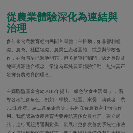
媒體報導
最新產品
節慶大餐
下載專區
從農業體驗深化為連結與
優惠專區
治理
高麗菜海鮮煎餅
地區活動
素食專區
多年來食農教育經由民間各團體自主推動，如非營利組
社務會議
地區活動
織、農會、社區組織、農業生產者團體，或是與學校合
樂齡友善
活動報下載
作，在台灣早已遍地開花，但多是單打獨鬥，缺乏長期及
地區資源整合概念，常淪為單純農業體驗活動，無法真正
發揮食農教育的理念。
主婦聯盟基金會於2015年提出「綠色飲食生活圈 」，倡
導各種社會角色，例如：學校、社區、家長、消費者、農
民/生產者、廚工甚至企業等，共同在食農教育中發揮作
用。我們認為食農教育需要連結更多食農社群，建立網
絡，進行問題溝通與對焦，發展出更多友善的系統性作法
及可持續推動的在地解方，進而改變社會價值與生產環境