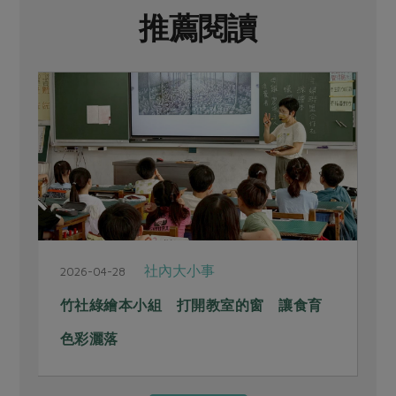
推薦閱讀
社內大小事
2026-04-28
2
竹社綠繪本小組 打開教室的窗 讓食育
色彩灑落