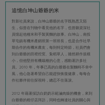
追憶白坤山爺爺的米
對新社員來說，白坤山爺爺的名字既熟悉又陌
生，似曾在刊物中看見他的名字，也曾聽資深社
員憶起他種米和手製黃麵的故事。白坤山，南投
草屯鎮有機米產銷班第一班班長，也是合作社早
期合作的有機米農友，每到特定時節，社員們會
到白爺爺的田裡焢窯、紮稻草人，雖然耕作規模
小，但他堅持有機栽種的心意，感動著許多社
員。2010 年，年事已高的白爺爺在製麵時不幸中
風，他心急著希望自己能趕快恢復健康，每每合
作社夥伴前往探視時，總忍不住落淚。
2012 年藉著採訪白奶奶示範滷肉燥的機會，來到
白爺爺的柑仔店拜訪，同時也轉達社員的關心與