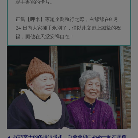
親手書寫的卡片。
正當【呷米】專題企劃執行之際，白爺爺在8 月
24 日向大家揮手永別了，僅以此文獻上誠摯的祝
福，願他在天堂安祥自在！
▲
採訪當天的冬陽很暖和，白爺爺和白奶奶一起在屋前