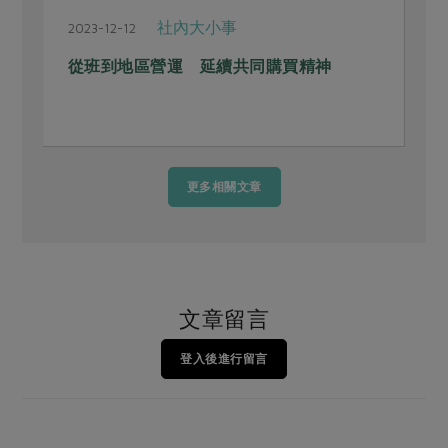
社內大小事
2023-12-12
2
從班到地區營運 延續共同購買精神
更多相關文章
文章留言
登入後進行留言