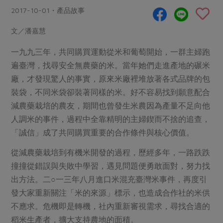
畜產肉類
水產
廚房瑜伽
2017-10-01・產品故事
合作25-經典快閃最後一週
水畜加工品
料理方式
產品檢驗
合作25-精選產品第四彈
文／潘嘉慧
關注議題
烘焙．點心
自主把關
合作25-精選產品第三彈
調理食材・點心
一九九三年，共同購買運動從米和葡萄開始，一群主婦跑
減硝酸鹽
惜食
醬料
遍臺灣，找尋安全無農藥的米。當年她們走進產地的碾米
檢驗報告
更多當季產品
調味醬料/南北貨
烘焙
非基改運動
支持本土農糧
湯品．鍋物
廠，才發現驚人的事實，原來米廠裡堆放著各式品牌的包
硝酸鹽檢驗
休閒零嘴
沖泡飲品
廢核運動
能源議題
裝袋，不同米袋卻裝著同樣的米。好不容易找到願意配合
漬物
議題活動
保健食品
減農藥栽培的農友，期間也曾發生米農因為產量不足向他
減添加物
減塑減廢
涼拌沙拉
社員權益
人調米的事件，過程中全靠精明的主婦鍥而不捨的追查，
主婦聯盟X樂齡網特約優惠案
公益金
食農教育
飲品
「誠信」成了共同購買重要的合作條件與核心價值。
居家好物
合作社法規
30%rPET紅烏龍茶
更多議題
美妝保養
個人清潔
從減農藥栽培到有機米開發的過程，歷經多年，一路跌跌
社務專區
2024農業發展計畫年度報告
主題食譜
撞撞從錯誤與失敗中學習，遇見問題便勇敢面對，努力找
生活者e週報
家庭清潔
織品
選舉專區
更多議題活動
出方法。二○一三年八月進口米混充臺灣米事件，再度引
異國料理
日用品
圖書禮品
發大家重新關注「米的來源」標示，也造成合作社的米供
綠主張月刊
年菜食譜
防災用品
不應求。危機即是轉機，社內重新審視需求，尋找合適的
最新消息
把最好的台灣味帶回家！
典藏閱覽室
養身食補
稻米生產者，擴大支持農地的面積。