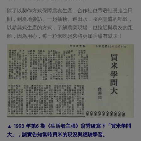
媒體報導
最新產品
節慶大餐
除了以契作方式保障農友生產，合作社也帶著社員走進田
下載專區
間，到產地參訪、一起插秧、巡田水，收割豐盛的稻穀，
優惠專區
以參與式生產的方式，了解農業現場，也拉近與農友的距
高麗菜海鮮煎餅
地區活動
離，因為用心，每一粒米吃起來將更加香甜有滋味！
素食專區
社務會議
地區活動
樂齡友善
活動報下載
▲ 1993 年第6 期《生活者主張》翁秀綾寫下「買米學問
大」，誠實告知當時買米的現況與經驗學習。