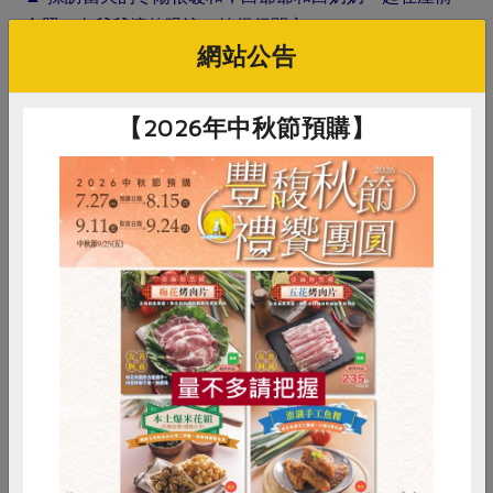
合照，白爺爺擦乾眼淚，笑得很開心！
網站公告
【2026年中秋節預購】
惜食
RPET
食譜
減硝酸鹽
雞蛋
食安
共同購買