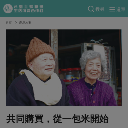
搜尋
選單
產品分類
首頁
產品故事
當季蔬果
食譜料理
一籃菜
當令水果
食材
特別企畫
芽苗類
蕈菇類
米食
預購活動
綠主張
辛香料類
麵食
把最好的台灣味帶回家！
觀點文章
關於合作社
肉食
奶蛋豆・五穀
防災用品預購圓滿結束
主婦食堂
一籃菜真心話
海鮮
蛋
乳製品
認識合作社
重要公告
2026年端午節預購圓滿結束
社內大小事
合作聯合國
常備菜
豆製品
米麵雜糧
關於我們
更多預購活動
產品故事
生活提案
蔬食
合作社組織
共同購買，從一包米開始
肉品・水產
樂齡生活
親子食育
蛋料理
當季產品
員工與求才