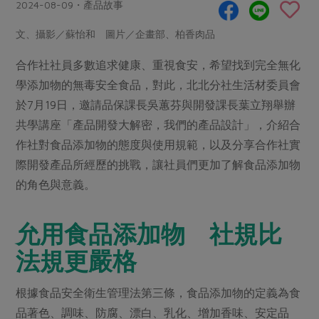
畜產肉類
水產
2024-08-09・產品故事
廚房瑜伽
合作25-經典快閃最後一週
水畜加工品
料理方式
文、攝影／蘇怡和 圖片／企畫部、柏香肉品
產品檢驗
合作25-精選產品第四彈
關注議題
烘焙．點心
合作社社員多數追求健康、重視食安，希望找到完全無化
自主把關
合作25-精選產品第三彈
調理食材・點心
減硝酸鹽
惜食
醬料
學添加物的無毒安全食品，對此，北北分社生活材委員會
檢驗報告
更多當季產品
調味醬料/南北貨
烘焙
非基改運動
支持本土農糧
於7月19日，邀請品保課長吳蕙芬與開發課長葉立翔舉辦
湯品．鍋物
硝酸鹽檢驗
休閒零嘴
沖泡飲品
共學講座「產品開發大解密，我們的產品設計」，介紹合
廢核運動
能源議題
漬物
議題活動
作社對食品添加物的態度與使用規範，以及分享合作社實
保健食品
減添加物
減塑減廢
涼拌沙拉
際開發產品所經歷的挑戰，讓社員們更加了解食品添加物
社員權益
主婦聯盟X樂齡網特約優惠案
公益金
食農教育
的角色與意義。
飲品
居家好物
合作社法規
30%rPET紅烏龍茶
更多議題
美妝保養
個人清潔
社務專區
2024農業發展計畫年度報告
允用食品添加物 社規比
主題食譜
生活者e週報
家庭清潔
織品
選舉專區
更多議題活動
法規更嚴格
異國料理
日用品
圖書禮品
綠主張月刊
年菜食譜
根據食品安全衛生管理法第三條，食品添加物的定義為食
防災用品
最新消息
把最好的台灣味帶回家！
典藏閱覽室
養身食補
品著色、調味、防腐、漂白、乳化、增加香味、安定品