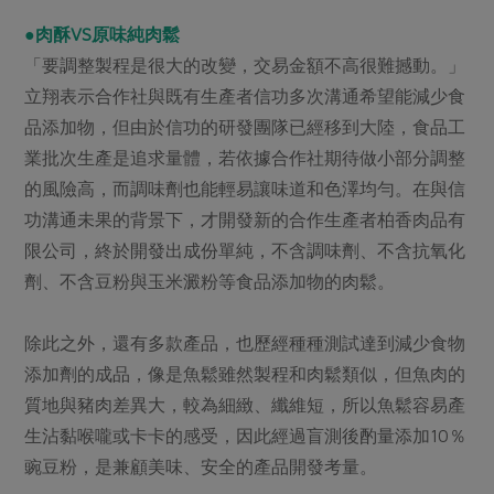
●肉酥VS原味純肉鬆
「要調整製程是很大的改變，交易金額不高很難撼動。」
立翔表示合作社與既有生產者信功多次溝通希望能減少食
品添加物，但由於信功的研發團隊已經移到大陸，食品工
業批次生產是追求量體，若依據合作社期待做小部分調整
的風險高，而調味劑也能輕易讓味道和色澤均勻。在與信
功溝通未果的背景下，才開發新的合作生產者柏香肉品有
限公司，終於開發出成份單純，不含調味劑、不含抗氧化
劑、不含豆粉與玉米澱粉等食品添加物的肉鬆。
除此之外，還有多款產品，也歷經種種測試達到減少食物
添加劑的成品，像是魚鬆雖然製程和肉鬆類似，但魚肉的
質地與豬肉差異大，較為細緻、纖維短，所以魚鬆容易產
生沾黏喉嚨或卡卡的感受，因此經過盲測後酌量添加10％
豌豆粉，是兼顧美味、安全的產品開發考量。