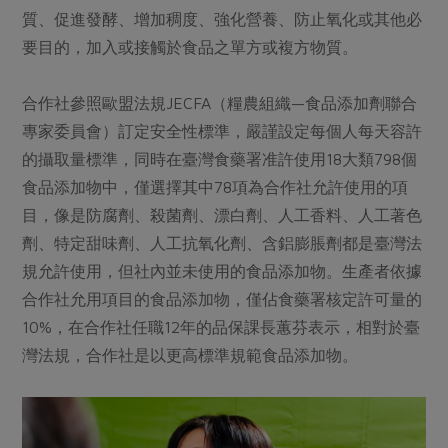
媒體報導
最新產品
質、促進發酵、增加稠度、強化營養、防止氧化或其他必
節慶大餐
下載專區
要目的，加入或接觸於食品之單方或複方物質。
優惠專區
高麗菜海鮮煎餅
合作社參照歐盟法規JECFA（糧農組織—食品添加劑聯合
地區活動
素食專區
專家委員會）訂定安全性標準，嚴謹設定每個人每天容許
社務會議
地區活動
的攝取量標準，同時在臺灣食藥署准許使用18大類798個
樂齡友善
活動報下載
食品添加物中，僅選擇其中78項為合作社允許使用的項
目，像是防腐劑、殺菌劑、漂白劑、人工香料、人工著色
劑、特定甜味劑、人工抗氧化劑、含鋁膨脹劑都是臺灣法
規允許使用，但社內並未使用的食品添加物。生產者依據
合作社允用項目的食品添加物，僅佔食藥署核定許可量的
10%，在合作社任職12年的品保課長蕙芬表示，相對於臺
灣法規，合作社是以更高標準規範食品添加物。