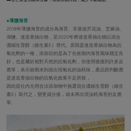
●薄鹽海苔
2018年薄鹽海苔的成分為海苔、非基改芥花油、芝麻油、
湖鹽、迷迭香抽出物，至2020年將迷迭香抽出物以混合
濃縮生育醇（維生素E）替代。原因是迷迭香抽出物為抗
氧化劑的一種，添加目的是為了在效期內海苔風味穩定良
好，也是屬於相對天然的抗氧化劑，但使用後接到許多反
應單，表示效期未到就出現氧化的油耗味，產品部判斷應
是迷迭香抽出物的抗氧化效果不足所致，
因此從社內允用合法添加物中挑選混合濃縮生育醇（維生
素E）取代之，變更成分後，就未再出現油耗海苔的反應
單。