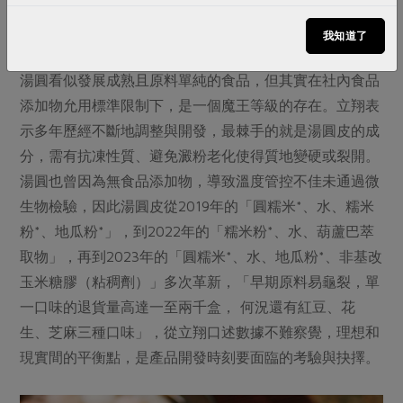
下，宣告開發失敗。
我知道了
●湯圓開發史
湯圓看似發展成熟且原料單純的食品，但其實在社內食品
添加物允用標準限制下，是一個魔王等級的存在。立翔表
示多年歷經不斷地調整與開發，最棘手的就是湯圓皮的成
分，需有抗凍性質、避免澱粉老化使得質地變硬或裂開。
湯圓也曾因為無食品添加物，導致溫度管控不佳未通過微
生物檢驗，因此湯圓皮從2019年的「圓糯米*、水、糯米
粉*、地瓜粉*」，到2022年的「糯米粉*、水、葫蘆巴萃
取物」，再到2023年的「圓糯米*、水、地瓜粉*、非基改
玉米糖膠（粘稠劑）」多次革新，「早期原料易龜裂，單
一口味的退貨量高達一至兩千盒， 何況還有紅豆、花
生、芝麻三種口味」，從立翔口述數據不難察覺，理想和
現實間的平衡點，是產品開發時刻要面臨的考驗與抉擇。