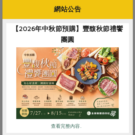
網站公告
【2026年中秋節預購】豐馥秋節禮饗
團圓
海陸雙拼飯團組不需解凍，將袋子撕開一角，700W微波加熱1
分50秒即可食用。
惜食
RPET
食譜
減硝酸鹽
●純米粿仔條
雞蛋
食安
共同購買
立翔以他2019年提案失敗的粿仔條為例，當時因為米食食
用率下滑而想要開發一款純米粿仔條，但因為純米製作的
粿條口感柔軟，在工廠加工後運輸到各站所，維持穩定性
狀是一大考驗，再加上無化學添加的純米粿條不耐凍、易
查看完整內容..
斷裂，所以這個品項基於對食品添加物使用有度的堅持