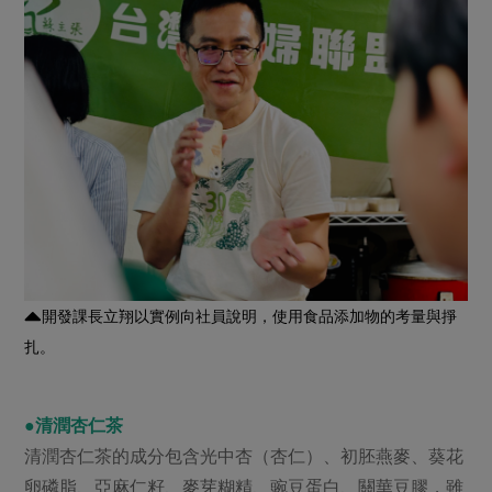
開發課長立翔以實例向社員說明，使用食品添加物的考量與掙
扎。
●清潤杏仁茶
清潤杏仁茶的成分包含光中杏（杏仁）、初胚燕麥、葵花
卵磷脂、亞麻仁籽、麥芽糊精、豌豆蛋白、關華豆膠，雖