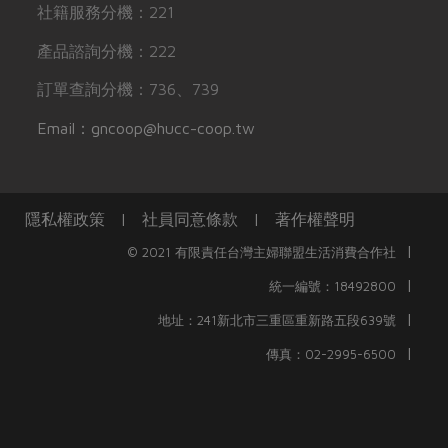
社籍服務分機：221
產品諮詢分機：222
訂單查詢分機：736、739
Email：gncoop@hucc-coop.tw
隱私權政策
|
社員同意條款
|
著作權聲明
|
© 2021 有限責任台灣主婦聯盟生活消費合作社
|
統一編號：18492800
|
地址：241新北市三重區重新路五段639號
|
傳真：02-2995-6500