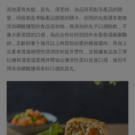
其他還有魚鬆、貢丸、漢堡排、冰品與茶點等產品的開
發，同樣都是考驗產品開發的關卡。坊間的丸類通常都會
添加磷酸鹽類的食品添加物，無添加的丸子口感較軟，不
像大家習慣的口感，為此合作社特別找中央畜牧場蘇鵬醫
師，足齡飼養十個月以上肉質較結實的豬後腿肉，再加上
生產者透過物理性擂潰技術提升漿性，並根據食品加工學
以鹽和適當溫度攪拌釋放出鹽溶性蛋白促進口感，做到不
用添加磷酸鹽就有好口感的貢丸。