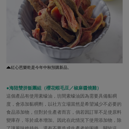
紅心芭樂乾是今年中秋預購新品。
●海陸雙拼飯團組（櫻花蝦毛豆／椒麻醬燒雞）
這個產品有使用素蠔油，坊間素蠔油因為需要具備黏稠
度，會添加黏稠劑，以社方立場當然是希望減少不必要的
食品添加物，但對於生產者而言，倘若因訂單不足使原料
變庫存，等於成本增加。因此在此情況下使用添加物，除
了讓風味維持外，還有不要造成生產者的困擾。關於這