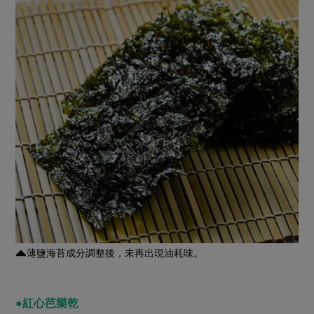
薄鹽海苔成分調整後，未再出現油耗味。
●紅心芭樂乾