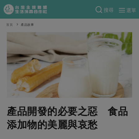
搜尋
選單
產品分類
首頁
產品故事
當季蔬果
食譜料理
一籃菜
當令水果
食材
特別企畫
芽苗類
蕈菇類
米食
預購活動
綠主張
辛香料類
麵食
把最好的台灣味帶回家！
觀點文章
關於合作社
肉食
奶蛋豆・五穀
防災用品預購圓滿結束
主婦食堂
一籃菜真心話
海鮮
蛋
乳製品
認識合作社
重要公告
2026年端午節預購圓滿結束
社內大小事
合作聯合國
產品開發的必要之惡 食品
常備菜
豆製品
米麵雜糧
關於我們
更多預購活動
產品故事
生活提案
蔬食
添加物的美麗與哀愁
合作社組織
肉品・水產
樂齡生活
親子食育
蛋料理
當季產品
員工與求才