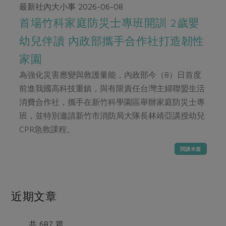
畜產肉類
水產
廚房瑜伽
最新社內大小事
2026-06-08
合作25-經典快閃最後一週
水畜加工品
首場竹科家庭防災士專班開訓 2歲嬰
料理方式
產品檢驗
合作25-精選產品第四彈
關注議題
幼兒伴讀 內政部攜手合作社打造韌性
烘焙．點心
自主把關
合作25-精選產品第三彈
調理食材・點心
減硝酸鹽
惜食
家園
醬料
檢驗報告
更多當季產品
調味醬料/南北貨
烘焙
非基改運動
支持本土農糧
為強化災害應變與救護量能，內政部今（8）日首度
湯品．鍋物
硝酸鹽檢驗
休閒零嘴
沖泡飲品
前進我國高科技重鎮，與有限責任台灣主婦聯盟生活
廢核運動
能源議題
漬物
議題活動
消費合作社，攜手在新竹科學園區舉辦家庭防災士專
保健食品
減添加物
減塑減廢
涼拌沙拉
班，並特別邀請新竹市消防局大隊長林靖亞講授幼兒
社員權益
主婦聯盟X樂齡網特約優惠案
公益金
食農教育
CPR急救課程。
飲品
居家好物
合作社法規
30%rPET紅烏龍茶
更多議題
閱讀本篇
美妝保養
個人清潔
社務專區
2024農業發展計畫年度報告
主題食譜
生活者e週報
家庭清潔
織品
選舉專區
更多議題活動
異國料理
日用品
圖書禮品
近期文章
綠主張月刊
年菜食譜
防災用品
最新消息
把最好的台灣味帶回家！
典藏閱覽室
養身食補
共 687 篇