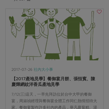
媒體報導
最新產品
節慶大餐
下載專區
優惠專區
高麗菜海鮮煎餅
地區活動
素食專區
社務會議
地區活動
樂齡友善
活動報下載
2017-07-26
社內大小事
【2017產地見學】餐御宴月餅、張恒賓、陳
慶輝網紋洋香瓜產地見學
7/12(三)這天，一早先拜訪位於台中大甲的餐御
宴，周淑禎經理與餐御宴全體工作同仁熱情招待大
家。餐御宴製作許多社內的產品，舉凡蘿蔔糕、湯