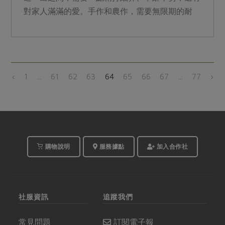
對家人滿滿的愛。手作和農作，需要無限期的耐
心、永遠的堅定和恆久的相信。這段將深蹲與合作
社扣連在一起的文案，將我們想推廣合作社的想法
清楚表達。
‹
1
...
61
62
63
64
65
66
67
...
77
›
購物說明
服務據點
加入合作社
社服資訊
追蹤我們
常見問題
訂閱電子報