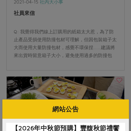
2021-04-15
社內大小事
社員來信
Q: 我覺得我們線上訂購用的紙箱太大惹，為了防
止產品受損使用防撞包材可理解，但因包裝箱子太
大而使用大量防撞包材，感覺不環保捏……建議將
來出貨時留意箱子大小，避免使用過多的防撞包
材。(竹北光明一路 傅賠梅)
網站公告
【2026年中秋節預購】豐馥秋節禮饗