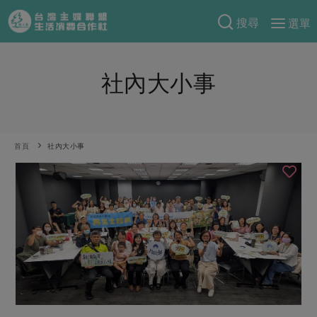
搜尋
選單
產品分類
社內大小事
當季蔬果
食譜料理
一籃菜
當令水果
食材
特別企畫
芽苗類
蕈菇類
米食
首頁
社內大小事
預購活動
綠主張
辛香料類
麵食
把最好的台灣味帶回家！
觀點文章
關於合作社
肉食
奶蛋豆・五穀
防災用品預購圓滿結束
主婦食堂
一籃菜真心話
海鮮
蛋
乳製品
認識合作社
重要公告
2026年端午節預購圓滿結束
社內大小事
合作聯合國
常備菜
豆製品
米麵雜糧
關於我們
更多預購活動
產品故事
生活提案
蔬食
合作社組織
肉品・水產
樂齡生活
親子食育
蛋料理
當季產品
員工與求才