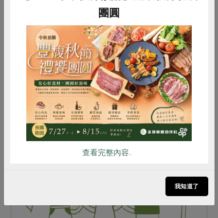
團圓
2019-05-14
社內大小事
實踐共同購買，用消費改變世界
惜食
RPET
食譜
減硝酸鹽
參加這次南社舉辦的解說員課程之前，我以為我只
雞蛋
食安
共同購買
要奉獻我的所長，在站所帶大家一起做料理，就足
以撐起我的廣大理念。直到我聽到新營站所秀雀姐
在早期還是班的年代辛苦的揪朋友們共同購買，甚
至更久之前是用鉛字...
查看完整內容..
我知道了