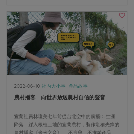
2022-06-10
社內大小事
產品故事
農村播客 向世界放送農村自信的聲音
宜蘭社員林瓊美七年前從台北空中的廣播DJ生涯
降落，踩入根植土地的宜蘭農村，製作堪稱先鋒的
農村播客《米米之音》， 不賣藥，不推銷產品，