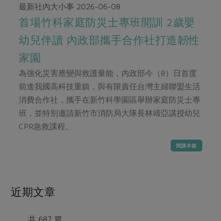
畜產肉類
水產
廚房瑜伽
最新社內大小事
2026-06-08
合作25-經典快閃最後一週
水畜加工品
首場竹科家庭防災士專班開訓 2歲嬰
料理方式
產品檢驗
合作25-精選產品第四彈
關注議題
幼兒伴讀 內政部攜手合作社打造韌性
烘焙．點心
自主把關
合作25-精選產品第三彈
調理食材・點心
減硝酸鹽
惜食
家園
醬料
檢驗報告
更多當季產品
調味醬料/南北貨
烘焙
非基改運動
支持本土農糧
為強化災害應變與救護量能，內政部今（8）日首度
湯品．鍋物
硝酸鹽檢驗
休閒零嘴
沖泡飲品
前進我國高科技重鎮，與有限責任台灣主婦聯盟生活
廢核運動
能源議題
漬物
議題活動
消費合作社，攜手在新竹科學園區舉辦家庭防災士專
保健食品
減添加物
減塑減廢
涼拌沙拉
班，並特別邀請新竹市消防局大隊長林靖亞講授幼兒
社員權益
主婦聯盟X樂齡網特約優惠案
公益金
食農教育
CPR急救課程。
飲品
居家好物
合作社法規
30%rPET紅烏龍茶
更多議題
閱讀本篇
美妝保養
個人清潔
社務專區
2024農業發展計畫年度報告
主題食譜
生活者e週報
家庭清潔
織品
選舉專區
更多議題活動
異國料理
日用品
圖書禮品
近期文章
綠主張月刊
年菜食譜
防災用品
最新消息
把最好的台灣味帶回家！
典藏閱覽室
養身食補
共 687 篇