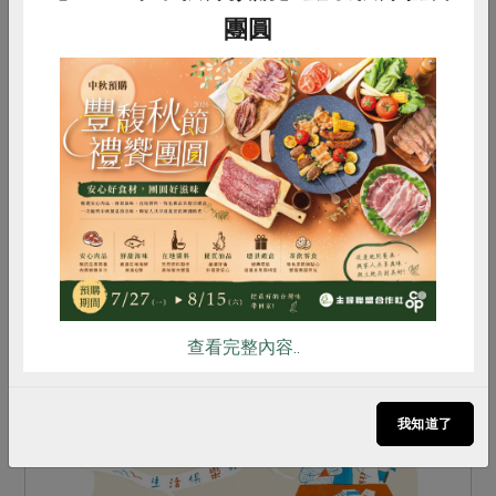
團圓
2014-07-01
社內大小事
一人一步，通往幸福之路～南倉購地資金募
集～
惜食
RPET
食譜
減硝酸鹽
合作社考慮到安全健康的食材需要良好設備的倉儲
雞蛋
食安
共同購買
配合，以確保好食材的好品質；我們也意識到組織
的永續經營應朝自有資產的購建方向進行。幾經尋
覓，我們在台南安南工業區找到一塊880坪的土
地，土地取得成本預...
查看完整內容..
我知道了