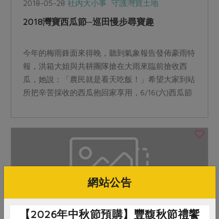
2018-05-28
社內大小事
守護灣寶土地
2018灣寶西瓜節─巡田慢步尋寶趣
今年的梅雨鋒面來得晚，聽到氣象報告發佈豪雨特
報，洪箱大姐與共耕團隊搶在大雨來臨前搶收西
瓜，她說：「農民就是看天吃飯！」希望大家到站
所把辛苦採收的西瓜抱回家享用，6/16(六)西瓜節
開放現場報名，...
網站公告
【2026年中秋節預購】豐馥秋節禮饗