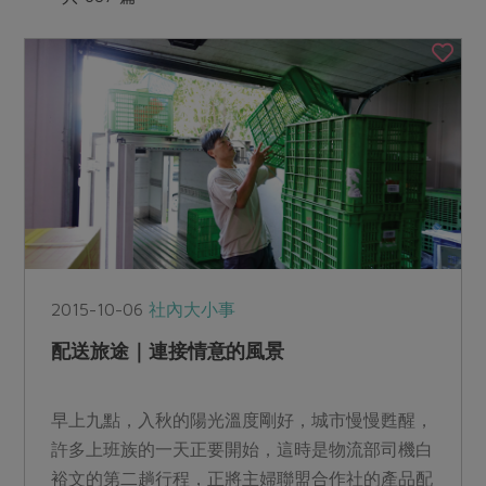
媒體報導
最新產品
節慶大餐
下載專區
優惠專區
高麗菜海鮮煎餅
地區活動
素食專區
社務會議
地區活動
樂齡友善
活動報下載
2015-10-06
社內大小事
配送旅途｜連接情意的風景
早上九點，入秋的陽光溫度剛好，城市慢慢甦醒，
許多上班族的一天正要開始，這時是物流部司機白
裕文的第二趟行程，正將主婦聯盟合作社的產品配