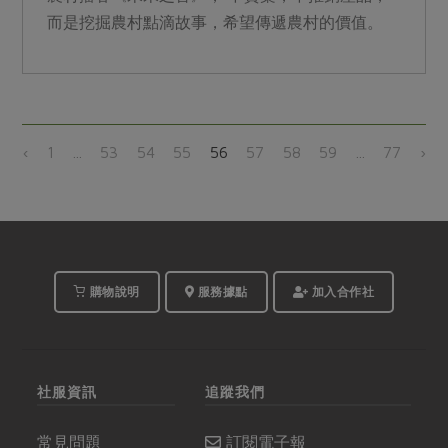
而是挖掘農村點滴故事，希望傳遞農村的價值。
‹
1
...
53
54
55
56
57
58
59
...
77
›
購物說明
服務據點
加入合作社
社服資訊
追蹤我們
常見問題
訂閱電子報