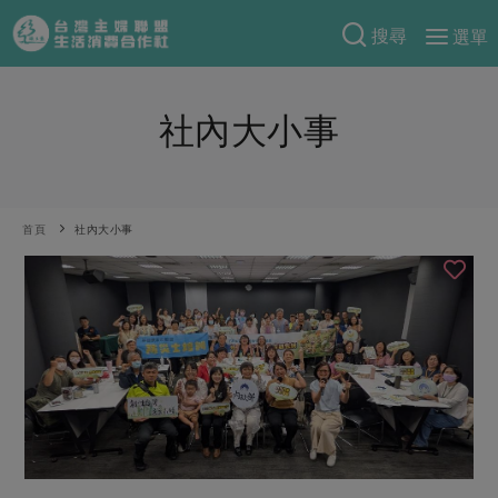
搜尋
選單
產品分類
社內大小事
當季蔬果
食譜料理
一籃菜
當令水果
食材
特別企畫
芽苗類
蕈菇類
米食
首頁
社內大小事
預購活動
綠主張
辛香料類
麵食
把最好的台灣味帶回家！
觀點文章
關於合作社
肉食
奶蛋豆・五穀
防災用品預購圓滿結束
主婦食堂
一籃菜真心話
海鮮
蛋
乳製品
認識合作社
重要公告
2026年端午節預購圓滿結束
社內大小事
合作聯合國
常備菜
豆製品
米麵雜糧
關於我們
更多預購活動
產品故事
生活提案
蔬食
合作社組織
肉品・水產
樂齡生活
親子食育
蛋料理
當季產品
員工與求才