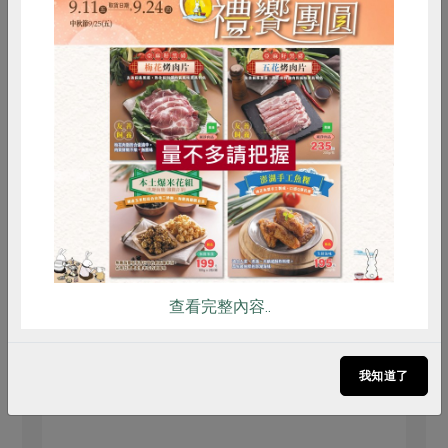
惜食
RPET
食譜
減硝酸鹽
雞蛋
食安
共同購買
查看完整內容..
我知道了