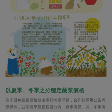
媒體報導
最新產品
節慶大餐
下載專區
優惠專區
高麗菜海鮮煎餅
地區活動
素食專區
社務會議
地區活動
樂齡友善
活動報下載
以夏季、冬季之分穩定蔬菜價格
為了避免蔬菜價格隨市場行情價浮動，合作社採用公告牌
價機制，並依蔬果豐產程度分為「夏季牌價」與「冬季牌