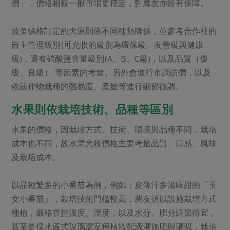
價」，價格相較一般市場更穩定，對農友亦較有保障。
蔬菜價格訂定的大原則依不同種類牌價，並參考合作社的
自主管理級別(可允收的級別為環保級、友善級與健康
級)，還有硝酸鹽含量級別(A、B、C級)，以及品質（優
級、良級） 等因素的考量。另外會進行市調訪價，以及
依該作物栽種的難易度、產量等進行細節微調。
水果則依栽培技術、品種等區別
水果的價格，因栽培方式、技術、環境與品種不同，栽培
成本也不同，故水果允收價格主要考量品質、口感、風味
及栽培成本。
以品種繁多的小番茄為例，例如：皮薄汁多滋味甜的「玉
女小番茄」，栽培技術門檻較高，農友須以設施栽培方式
種植，嚴格管控溫度、溼度，以及水分、肥分調節得宜，
甚至是採水簾式玻璃溫室種植搭配滴灌施肥與灌溉，栽培