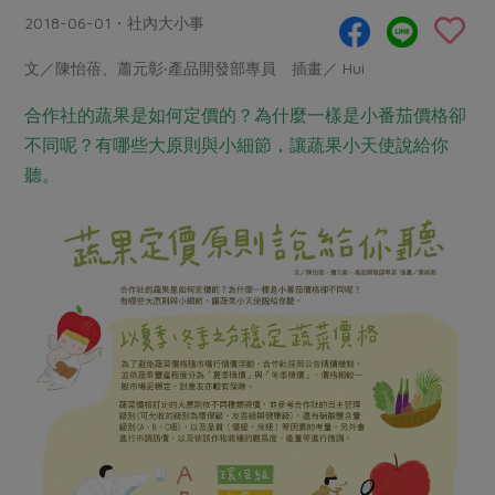
畜產肉類
水產
廚房瑜伽
2018-06-01・社內大小事
傳到心坎裡，誠心又澎派
水畜加工品
料理方式
產品檢驗
合作25-經典快閃最後一週
文／陳怡蓓、蕭元彰‧產品開發部專員 插畫／ Hui
關注議題
烘焙．點心
自主把關
合作25-精選產品第四彈
調理食材・點心
合作社的蔬果是如何定價的？為什麼一樣是小番茄價格卻
減硝酸鹽
惜食
醬料
不同呢？有哪些大原則與小細節，讓蔬果小天使說給你
檢驗報告
更多當季產品
調味醬料/南北貨
烘焙
非基改運動
支持本土農糧
湯品．鍋物
聽。
硝酸鹽檢驗
休閒零嘴
沖泡飲品
廢核運動
能源議題
漬物
議題活動
保健食品
減添加物
減塑減廢
涼拌沙拉
社員權益
主婦聯盟X樂齡網特約優惠案
公益金
食農教育
飲品
居家好物
合作社法規
30%rPET紅烏龍茶
更多議題
美妝保養
個人清潔
社務專區
2024農業發展計畫年度報告
主題食譜
生活者e週報
家庭清潔
織品
選舉專區
更多議題活動
異國料理
日用品
圖書禮品
綠主張月刊
年菜食譜
防災用品
最新消息
傳到心坎裡，誠心又澎派
典藏閱覽室
養身食補