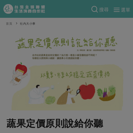
搜尋
選單
產品分類
首頁
社內大小事
當季蔬果
食譜料理
一籃菜
當令水果
食材
特別企畫
芽苗類
蕈菇類
米食
預購活動
綠主張
辛香料類
麵食
把最好的台灣味帶回家！
觀點文章
關於合作社
肉食
奶蛋豆・五穀
防災用品預購圓滿結束
主婦食堂
一籃菜真心話
海鮮
蛋
乳製品
認識合作社
重要公告
2026年端午節預購圓滿結束
社內大小事
合作聯合國
常備菜
豆製品
米麵雜糧
關於我們
更多預購活動
產品故事
生活提案
蔬食
合作社組織
蔬果定價原則說給你聽
肉品・水產
樂齡生活
親子食育
蛋料理
當季產品
員工與求才