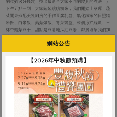
的試煮過好幾次，找出最適合大家不同的鍋具的煮法！）
下午五點一到，大家陸陸續續前來，我們開始上菜囉！蔬
菜關東煮配美虹廚房的手作豆腐乳醬、氧化鐵家的日照糙
米飯、白米飯、菇菇燉飯、青菜幾盤、來個涼拌絲瓜、三
杯杏鮑菇豆干、甜點是豆薯地瓜紅豆湯，鄰居還幫我們加
菜送來自製的印尼蝦捲（是今天唯一的葷食），好豐盛
網站公告
喔！期間還有班員問全部的食材都是合作社的嗎？當然是
呀～怎麼可以吃的那麼好～大人小孩個個都吃得那麼香！
那麼飽！
【2026年中秋節預購】
原來一起吃好熱鬧、好省錢、好省事，一起分工一起做，
連孩子都會自己乖乖的自己吃，謝謝宜蘭冬山區的班長、
班員還有合作社，讓這麼好的活動在宜蘭種下種子，下一
次的共食，你也一起來嗎？（作者：宜蘭班班長。）
原刊登於2012年11月110期《綠主張》月刊。
惜食
RPET
食譜
減硝酸鹽