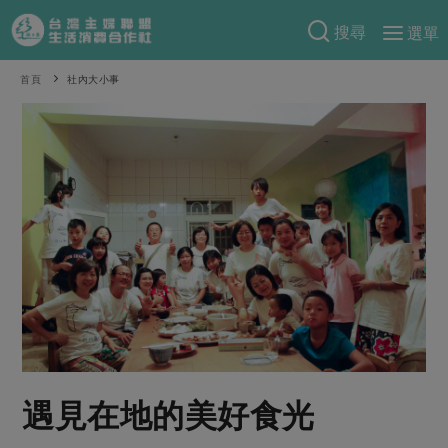
搜尋
選單
產品分類
首頁
社內大小事
當季蔬果
食譜料理
一籃菜
當令水果
食材
特別企畫
芽苗類
蕈菇類
米食
預購活動
綠主張
辛香料類
麵食
把最好的台灣味帶回家！
觀點文章
關於合作社
肉食
奶蛋豆・五穀
防災用品預購圓滿結束
主婦食堂
一籃菜真心話
海鮮
蛋
乳製品
認識合作社
重要公告
2026年端午節預購圓滿結束
社內大小事
合作聯合國
常備菜
豆製品
米麵雜糧
關於我們
更多預購活動
產品故事
生活提案
蔬食
合作社組織
遇見在地的美好食光
肉品・水產
樂齡生活
親子食育
蛋料理
當季產品
員工與求才