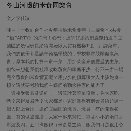
冬山河邊的米食同樂會
文／李佳璇
哇～！一收到合作社今年推廣米食要辦《主婦食堂x共食
T恤PARTY》的消息！心想：這等好康我們豈能錯過？宜
蘭區的幾個班長紛紛開始揪人買有機棉T恤、討論菜單。
我們的孩子都是讀華德福學校的，學校非常鼓勵健康蔬
食，原本我們打算一家一菜，用加菜金來個豐盛的主菜。
但後來想想我們社群改吃蔬食的家庭不少，何不來辦一場
完全蔬食的米食饗宴呢？用少少的預算讓大人小孩飽食一
頓？這就要考驗我們主婦們的勤儉持家的能力了！
一邊接受報名及邀約，一邊算計著菜單份量，夠大家吃
嗎？來得及煮嗎？大家都是小家庭難得有機會煮給超過十
個人以上食用，還好宜蘭區的班長、班員，有的開過餐
廳、有的做過團膳，大家一起來幫忙，靠著小小的兩口瓦
斯爐及四、五口煮飯鍋（米食是主角，飯我們可是很用心