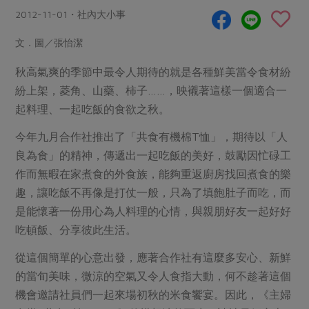
畜產肉類
水產
廚房瑜伽
2012-11-01・社內大小事
合作25-經典快閃最後一週
水畜加工品
料理方式
產品檢驗
合作25-精選產品第四彈
文．圖／張怡潔
關注議題
烘焙．點心
自主把關
合作25-精選產品第三彈
調理食材・點心
秋高氣爽的季節中最令人期待的就是各種鮮美當令食材紛
減硝酸鹽
惜食
醬料
紛上架，菱角、山藥、柿子……，映襯著這樣一個適合一
檢驗報告
更多當季產品
調味醬料/南北貨
烘焙
非基改運動
支持本土農糧
湯品．鍋物
起料理、一起吃飯的食欲之秋。
硝酸鹽檢驗
休閒零嘴
沖泡飲品
廢核運動
能源議題
漬物
今年九月合作社推出了「共食有機棉T恤」，期待以「人
議題活動
保健食品
減添加物
減塑減廢
涼拌沙拉
良為食」的精神，傳遞出一起吃飯的美好，鼓勵因忙碌工
社員權益
主婦聯盟X樂齡網特約優惠案
公益金
食農教育
作而無暇在家煮食的外食族，能夠重返廚房找回煮食的樂
飲品
居家好物
合作社法規
30%rPET紅烏龍茶
趣，讓吃飯不再像是打仗一般，只為了填飽肚子而吃，而
更多議題
美妝保養
個人清潔
是能懷著一份用心為人料理的心情，與親朋好友一起好好
社務專區
2024農業發展計畫年度報告
主題食譜
吃頓飯、分享彼此生活。
生活者e週報
家庭清潔
織品
選舉專區
更多議題活動
異國料理
從這個簡單的心意出發，應著合作社有這麼多安心、新鮮
日用品
圖書禮品
綠主張月刊
的當旬美味，微涼的空氣又令人食指大動，何不趁著這個
年菜食譜
防災用品
最新消息
把最好的台灣味帶回家！
機會邀請社員們一起來場初秋的米食饗宴。因此，《主婦
典藏閱覽室
養身食補