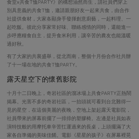
媒體報導
食堂x共食T恤PARTY》的構想油然而生，請社員們穿上
最新產品
節慶大餐
別具意義的共食T恤，邀請親朋好友一起來共食，由合作
下載專區
社提供食材，大家各顯身手發揮創意廚藝，一起料理、一
優惠專區
起吃飯。彼此分享家常好味、聯絡感情的同時，還能進一
高麗菜海鮮煎餅
地區活動
步呼應糧食自主，提升食米利用，讓辛苦的農友也能溫暖
素食專區
過好秋。
社務會議
地區活動
樂齡友善
有了大家的共襄盛舉，從北而南，整個十月份合作社共辦
活動報下載
了十一場在地的共食T恤PARTY。
露天星空下的懷舊影院
十月十二日晚上，奇岩社區的溜冰場上共食PARTY正熱鬧
揭幕。光害不多的奇岩社區，一抬頭就可看到台北難得一
見的星空，在這個美麗的夜晚，空地上架起露天電影院，
社員帶來的屏幕前擺了一排排的塑膠椅。左邊是社員如表
演特技般的用摩托車辛苦扛運過來的長桌，上頭擺滿了大
家各自準備的美味佳餚。電影《星星的孩子》在屏幕裡晃