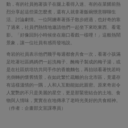
動，有的社員抱著孩子在腿上看得入迷、有的在菜餚前熱
烈分享起這些菜怎麼煮，還有人就拿著飯碗愜意聊聊生
活、討論劇情。一位阿嬤牽著孫子散步經過，也好奇的靠
了過來，社員們熱情地邀請他們一起坐下來吃東西、看電
影。「好像回到小時候坐在廟口看戲一樣哩！」這般熱鬧
景象，讓一位社員有感而發地說。
奇岩的社員表示他們幾乎每週都會共食一次，看著小孩滿
足吃著社區媽媽們一起洗梅子、醃梅子製成的梅子湯，或
是在社區烘培坊共同手作的香脆麵包，再抬頭看著恍若時
光倒轉的懷舊情景，在如此繁忙疏離的台北市區，竟還存
有這樣溫情的一隅，人和人互動能如此親密。原來奇岩令
人驚艷的不只是美麗的星空，更是那緊密結合的土地、食
物與人情味，實實在在地傳承了老時光美好的共食精神。
（作者：企畫部文宣課專員）