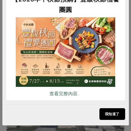
團圓
2022-03-14
生活提案
新手茶具七件組
惜食
RPET
食譜
減硝酸鹽
除了茶壺、茶杯，喝茶還有許多相關器具。但你不
雞蛋
食安
共同購買
用認識那麼多，下面這七種較常用的泡茶工具先學
起來即可。
查看完整內容..
我知道了