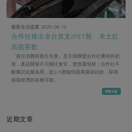
畜產肉類
水產
廚房瑜伽
合作25-經典快閃最後一週
水畜加工品
料理方式
產品檢驗
合作25-精選產品第四彈
關注議題
烘焙．點心
最新生活提案
2025-06-13
自主把關
合作25-精選產品第三彈
調理食材・點心
減硝酸鹽
惜食
醬料
合作社推出全台首支rPET瓶 本土紅
檢驗報告
更多當季產品
調味醬料/南北貨
烘焙
非基改運動
支持本土農糧
湯品．鍋物
烏龍茶飲
硝酸鹽檢驗
休閒零嘴
沖泡飲品
廢核運動
能源議題
漬物
「責任消費與責任生產」是主婦聯盟合作社秉持的初
議題活動
保健食品
減添加物
減塑減廢
衷，產品開發不只關注食安，更慎選包材；合作社不
涼拌沙拉
社員權益
主婦聯盟X樂齡網特約優惠案
斷嘗試化廢為用，從2+5實驗到蔬果膜袋回收，探尋
公益金
食農教育
飲品
居家好物
循環經濟的各種可能。
合作社法規
30%rPET紅烏龍茶
更多議題
美妝保養
個人清潔
社務專區
2024農業發展計畫年度報告
閱讀本篇
主題食譜
生活者e週報
家庭清潔
織品
選舉專區
更多議題活動
異國料理
日用品
圖書禮品
綠主張月刊
近期文章
年菜食譜
防災用品
最新消息
把最好的台灣味帶回家！
典藏閱覽室
養身食補