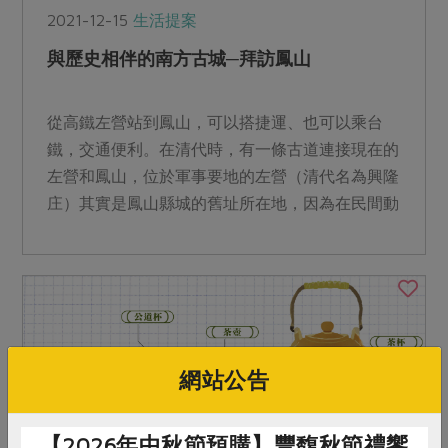
2021-12-15
生活提案
與歷史相伴的南方古城─拜訪鳳山
從高鐵左營站到鳳山，可以搭捷運、也可以乘台
鐵，交通便利。在清代時，有一條古道連接現在的
左營和鳳山，位於軍事要地的左營（清代名為興隆
庄）其實是鳳山縣城的舊址所在地，因為在民間動
亂林爽文事件中被攻破，所以遷往開發後逐漸繁榮
起來的下埤頭街新城，也就是今日的鳳山，形成全
台唯一「一縣雙城」的特殊情景。
網站公告
【2026年中秋節預購】豐馥秋節禮饗