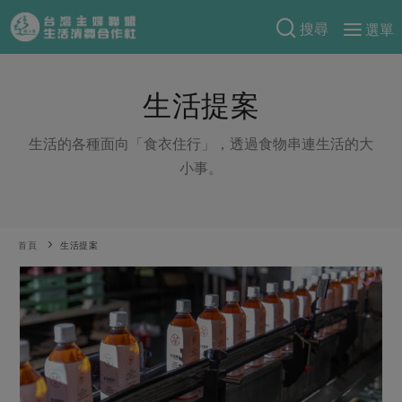
搜尋
選單
產品分類
生活提案
當季蔬果
食譜料理
一籃菜
當令水果
生活的各種面向「食衣住行」，透過食物串連生活的大
食材
特別企畫
小事。
芽苗類
蕈菇類
米食
預購活動
綠主張
辛香料類
麵食
把最好的台灣味帶回家！
觀點文章
關於合作社
首頁
生活提案
肉食
奶蛋豆・五穀
防災用品預購圓滿結束
主婦食堂
一籃菜真心話
海鮮
蛋
乳製品
認識合作社
重要公告
2026年端午節預購圓滿結束
社內大小事
合作聯合國
常備菜
豆製品
米麵雜糧
關於我們
更多預購活動
產品故事
生活提案
蔬食
合作社組織
肉品・水產
樂齡生活
親子食育
蛋料理
當季產品
員工與求才