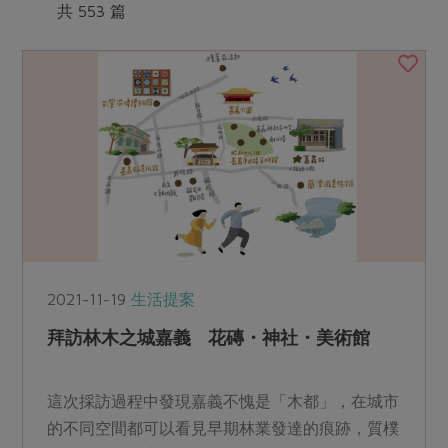
媒體報導
共 553 篇
最新產品
節慶大餐
下載專區
優惠專區
高麗菜海鮮煎餅
地區活動
素食專區
社務會議
地區活動
樂齡友善
活動報下載
2021-11-19
生活提案
拜訪林木之城嘉義 花磚・神社・美術館
這次採訪過程中發現嘉義不愧是「木都」，在城市
的不同空間都可以看見早期林業發達的痕跡，質樸