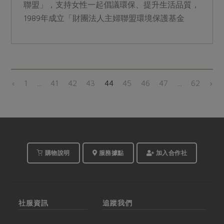
聯盟」，支持女性一起倡議環保、提升生活品質，
1989年成立「財團法人主婦聯盟環境保護基金
會」。
‹
1
...
41
42
43
44
45
46
47
...
62
›
購物說明
服務據點
加入合作社
社服資訊
追蹤我們