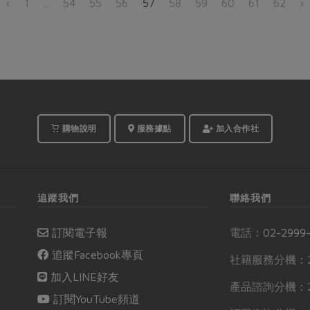
‹
1
...
54
55
56
57
58
59
60
61
62
›
購物說明
服務據點
加入合作社
追蹤我們
聯絡我們
訂閱電子報
電話：
02-2999
追蹤Facebook專頁
社籍服務分機：2
加入LINE好友
產品諮詢分機：2
訂閱YouTube頻道