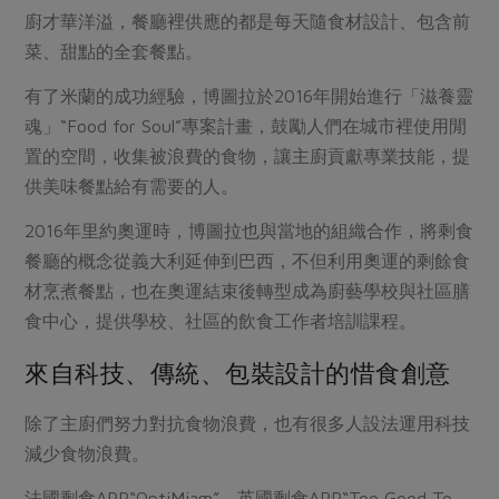
廚才華洋溢，餐廳裡供應的都是每天隨食材設計、包含前
菜、甜點的全套餐點。
有了米蘭的成功經驗，博圖拉於2016年開始進行「滋養靈
魂」“Food for Soul”專案計畫，鼓勵人們在城市裡使用閒
置的空間，收集被浪費的食物，讓主廚貢獻專業技能，提
供美味餐點給有需要的人。
2016年里約奧運時，博圖拉也與當地的組織合作，將剩食
餐廳的概念從義大利延伸到巴西，不但利用奧運的剩餘食
材烹煮餐點，也在奧運結束後轉型成為廚藝學校與社區膳
食中心，提供學校、社區的飲食工作者培訓課程。
來自科技、傳統、包裝設計的惜食創意
除了主廚們努力對抗食物浪費，也有很多人設法運用科技
減少食物浪費。
法國剩食APP“OptiMiam”、英國剩食APP“Too Good To