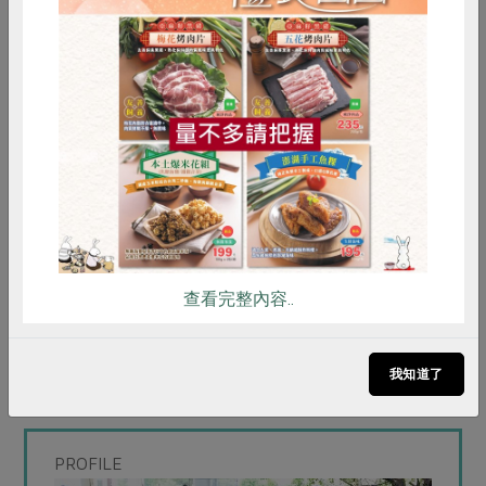
浪費的理念。
新北市2017年創立媒合農友與餐廳的平台「惜食分享餐廳
惜食
RPET
食譜
減硝酸鹽
計畫」，讓無處可銷的NG醜蔬果透過平台販售給餐廳廚
師，使格外品也能變身佳餚；此外，也出現連鎖餐飲集團
雞蛋
食安
共同購買
籌畫開設以醜蔬果為主要食材的餐廳品牌，這意味著食物
浪費議題因為消費者的關注，正在開始慢慢改變市場運作
的方式。
《剩食》一書香港作者陳曉蕾認為，惜食最重要的其實是
從「源頭」就開始減量，而不是製造出大量的浪費後才想
查看完整內容..
怎麼解決。身為消費者的你我，絕不要輕忽自身的力量，
每一餐的食物選擇、採買方式的調整，都是改變的契機：
定時定量購買、寫下購物清單、盡量不衝動購物。願一己
我知道了
之力終能如涓滴細流，匯聚成永續消費的泱泱之河。
PROFILE