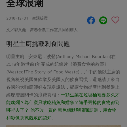
全球浪潮
畜產肉類
水產
廚房瑜伽
傳到心坎裡，誠心又澎派
水畜加工品
料理方式
產品檢驗
合作25-經典快閃最後一週
2018-12-01・生活提案
關注議題
烘焙．點心
自主把關
合作25-精選產品第四彈
調理食材・點心
減硝酸鹽
惜食
文／郭又甄．舞春食農工作室共同創辦人
醬料
檢驗報告
更多當季產品
調味醬料/南北貨
烘焙
非基改運動
支持本土農糧
明星主廚挑戰剩食問題
湯品．鍋物
硝酸鹽檢驗
休閒零嘴
沖泡飲品
廢核運動
能源議題
漬物
明星主廚—安東尼．波登(Anthony Michael Bourdain)在
議題活動
保健食品
減添加物
減塑減廢
涼拌沙拉
2018年過世前1年完成的紀錄片《浪費食物的故事》
社員權益
主婦聯盟X樂齡網特約優惠案
公益金
食農教育
(Wasted!The Story of Food Waste)，片中的他以主廚的
飲品
居家好物
合作社法規
30%rPET紅烏龍茶
視角檢視美國餐飲業及美國人的飲食習慣，還邀請了來自
更多議題
美妝保養
個人清潔
各國的大咖廚師好友現身說法，揭露食物從產地到餐盤上
社務專區
2024農業發展計畫年度報告
主題食譜
經歷層層關卡的浪費真相：
一顆生菜在垃圾桶裡要多久才
生活者e週報
家庭清潔
織品
選舉專區
更多議題活動
能腐爛？為什麼只敢吃鮪魚和鱈魚？隨手丟掉的食物都到
異國料理
日用品
圖書禮品
綠主張月刊
哪裡去了？ 他不改一貫的黑色幽默與嘲諷語調，用食物
年菜食譜
防災用品
最新消息
和影像挑戰觀眾的認知。
傳到心坎裡，誠心又澎派
典藏閱覽室
養身食補