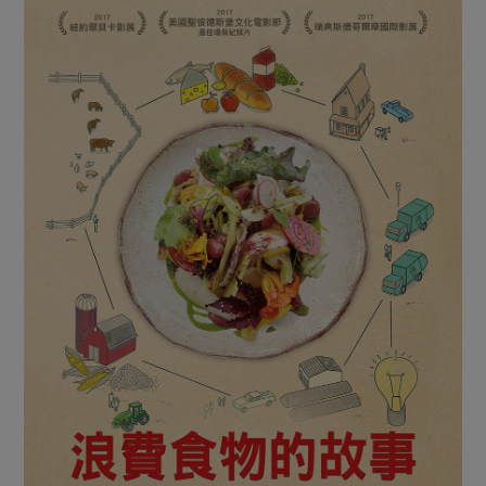
媒體報導
最新產品
節慶大餐
下載專區
優惠專區
高麗菜海鮮煎餅
地區活動
素食專區
社務會議
地區活動
樂齡友善
活動報下載