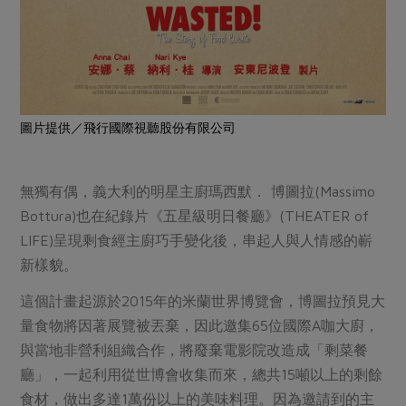
圖片提供／飛行國際視聽股份有限公司
無獨有偶，義大利的明星主廚瑪西默． 博圖拉(Massimo
Bottura)也在紀錄片《五星級明日餐廳》(THEATER of
LIFE)呈現剩食經主廚巧手變化後，串起人與人情感的嶄
新樣貌。
這個計畫起源於2015年的米蘭世界博覽會，博圖拉預見大
量食物將因著展覽被丟棄，因此邀集65位國際A咖大廚，
與當地非營利組織合作，將廢棄電影院改造成「剩菜餐
廳」，一起利用從世博會收集而來，總共15噸以上的剩餘
食材，做出多達1萬份以上的美味料理。因為邀請到的主