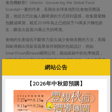
食危機解密》(Waste: Uncovering the Global Food
Scandal)一書的作者，長期在全球各地對抗食物浪費議
題，他從古巴比倫人釀啤酒的方式得到靈感，收集廢棄麵
包釀成啤酒，截至2018年為止已經賦予74萬多片麵包新
生，釀造出超過26萬公升的啤酒。
食物的生產端也不斷致力提出減少食物浪費的方法，美國
與歐洲都出現延長蔬果保存期限的包裝設計，例如
SmartFresh與Hazel兩間公司，藉由紙箱中的化學物質，
控制乙烯的作用以自動調節果蔬的成熟進程，減少蔬果過
網站公告
熟而導致的浪費。
[備註]
[備註]
該包裝設計原理為：以活
性物質1-甲基環丙（1-Methylcyclopropene, 1-MCP），
阻斷乙烯和其受體結合，從而防止乙烯催熟果實。
【2026年中秋節預購】
消費者正在改變市場
在台灣，也有越來越多餐飲工作者意識到自身扮演減少食
物浪費的關鍵角色，透過餐點提供及號召活動一起響應不