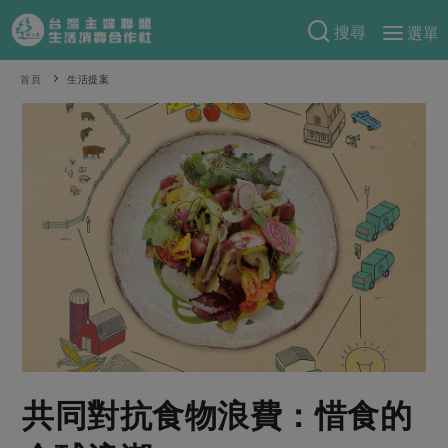
搜尋
選單
產品分類
首頁
生活提案
當季蔬果
食譜料理
一籃菜
當令水果
食材
特別企畫
芽苗類
蕈菇類
米食
預購活動
綠主張
辛香料類
麵食
把最好的台灣味帶回家！
觀點文章
關於合作社
肉食
奶蛋豆・五穀
防災用品預購圓滿結束
主婦食堂
一籃菜真心話
海鮮
蛋
乳製品
認識合作社
重要公告
2026年端午節預購圓滿結束
社內大小事
合作聯合國
常備菜
豆製品
米麵雜糧
關於我們
更多預購活動
產品故事
生活提案
蔬食
合作社組織
共同對抗食物浪費：惜食的
肉品・水產
樂齡生活
親子食育
蛋料理
當季產品
員工與求才