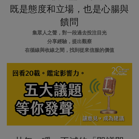
媒體報導
最新產品
既是態度和立場，也是心腸與
節慶大餐
下載專區
饋問
優惠專區
高麗菜海鮮煎餅
集眾人之聲，對一段過去投注目光
地區活動
素食專區
分享經驗，提出觀察
社務會議
地區活動
在循線與收線之間，找到從來信服的價值
樂齡友善
活動報下載