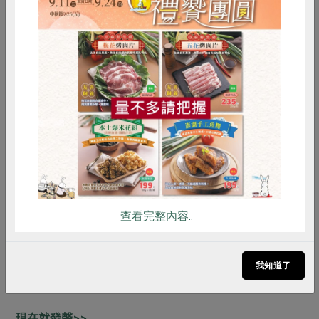
共同購買，改變世界！
惜食
RPET
食譜
減硝酸鹽
支持自主管理，助小農入列友善/有機耕種
購置一籃菜，平均每位社員守護73.8平方公尺友善、有機
雞蛋
食安
共同購買
耕地面積
計畫生產、計畫消費，控制產品耗損
一個又一個守護里程，都為縮短與「永續」的距離！
前1000位參與生活者會談的社員將可獲得主婦聯盟生活消
查看完整內容..
費合作社回收5號塑膠容器再製之永續紀念酒精瓶，並有
機會受邀出席於11.2舉辦的「共購20‧關鍵聲線」三國姊妹
會交流論壇前導線上會議，直接借鏡日、韓姊妹會經驗並
我知道了
提問！
現在就發聲>>