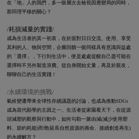
在「地」人的我們，多一個層次去檢視因應變局的同時，
那同理平移的關心？
/耗損減量的實踐/
成為生活者的其一初衷，在於面對日日交流、使用、享受
其利的人、物與空間，企圖回饋一個同樣具有意識與益處
的「選擇」，下行到生活中，便是處處提醒自己盡可能在
選擇時不另外製造浪費。從自身開始丈量，再及於親友，
聊聊自己的生活實踐！
/永續環境的挑戰/
氣候變遷帶來全球性存續議題的討論，也成為推動SDGs
成為當代顯學的主因之一。生活者從家園看天下，在從源
頭減塑的觀察與行動中，如何勾勒一脈
由減
(減少使用塑
料、節約耗能)
而增
(延長自然資源的壽命、接續創造再生)
的永續解方？