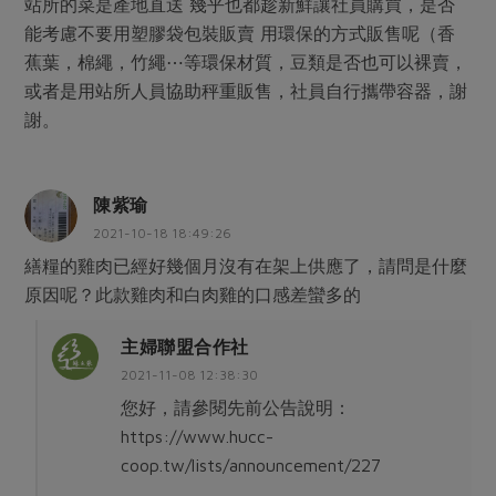
站所的菜是產地直送 幾乎也都趁新鮮讓社員購買，是否
能考慮不要用塑膠袋包裝販賣 用環保的方式販售呢（香
蕉葉，棉繩，竹繩⋯等環保材質，豆類是否也可以裸賣，
或者是用站所人員協助秤重販售，社員自行攜帶容器，謝
謝。
陳紫瑜
2021-10-18 18:49:26
繕糧的雞肉已經好幾個月沒有在架上供應了，請問是什麼
原因呢？此款雞肉和白肉雞的口感差蠻多的
主婦聯盟合作社
2021-11-08 12:38:30
您好，請參閱先前公告說明：
https://www.hucc-
coop.tw/lists/announcement/227