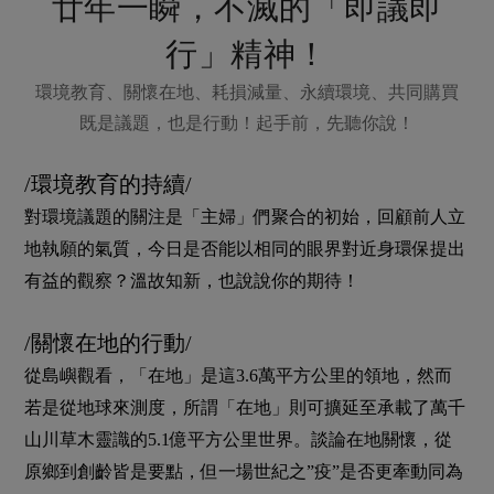
廿年一瞬，不滅的「即議即
行」精神！
環境教育、關懷在地、耗損減量、永續環境、共同購買
既是議題，也是行動！起手前，先聽你說！
/環境教育的持續/
對環境議題的關注是「主婦」們聚合的初始，回顧前人立
地執願的氣質，今日是否能以相同的眼界對近身環保提出
有益的觀察？溫故知新，也說說你的期待！
/關懷在地的行動/
從島嶼觀看，「在地」是這3.6萬平方公里的領地，然而
若是從地球來測度，所謂「在地」則可擴延至承載了萬千
山川草木靈識的5.1億平方公里世界。談論在地關懷，從
原鄉到創齡皆是要點，但一場世紀之”疫”是否更牽動同為