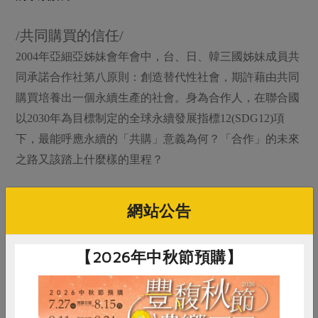
/共同購買的信任/
2004年亞細亞姊妹會年會中，台、日、韓三國姊妹成員共
同承諾合作社第八原則：創造替代性社會，期許藉由共同
購買培養出一個永續生產的社會。身為合作人，在聯合國
以2030年為目標制定的全球永續發展指標12(SDG12)項
下，最能呼應永續的「共購」意義為何？「合作」的未來
之路又該踏上什麼樣的里程？
網站公告
【2026年中秋節預購】