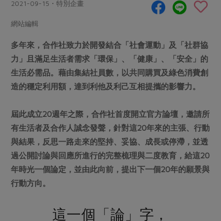
畜產肉類
水產
2021-09-15・特別企畫
廚房瑜伽
合作25-經典快閃最後一週
水畜加工品
料理方式
網站編輯
產品檢驗
合作25-精選產品第四彈
關注議題
烘焙．點心
多年來，
合作社致力於開發結合「社會運動」及「社群協
自主把關
合作25-精選產品第三彈
調理食材・點心
減硝酸鹽
惜食
醬料
力」且滿足生活者需求「環保」、「健康」、「安全」的
檢驗報告
更多當季產品
調味醬料/南北貨
烘焙
非基改運動
支持本土農糧
生活必需品。藉由集結社員數，以共同購買及綠色消費創
湯品．鍋物
硝酸鹽檢驗
休閒零嘴
沖泡飲品
造的穩定利用額，達到利他及利己互相提攜的影響力。
廢核運動
能源議題
漬物
議題活動
保健食品
減添加物
減塑減廢
涼拌沙拉
屆此成立20週年之際，合作社首度開立官方論壇，邀請所
社員權益
主婦聯盟X樂齡網特約優惠案
公益金
食農教育
有生活者及合作人誠念發聲，針對這20年來的主張、行動
飲品
居家好物
合作社法規
30%rPET紅烏龍茶
更多議題
與結果，反思一路走來的堅持、妥協、成長或停滯，並透
美妝保養
個人清潔
社務專區
2024農業發展計畫年度報告
過公開討論與回應所進行的完整梳理與二度教育，給這20
主題食譜
生活者e週報
家庭清潔
織品
年時光一個論定，並由此向前，提出下一個20年的願景與
選舉專區
更多議題活動
異國料理
行動方向。
日用品
圖書禮品
綠主張月刊
年菜食譜
防災用品
最新消息
把最好的台灣味帶回家！
這一個「論」字，
典藏閱覽室
養身食補