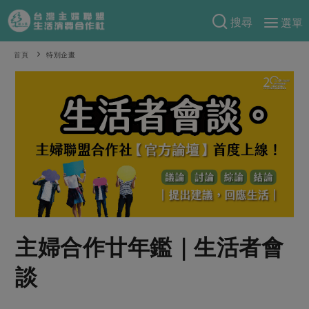
搜尋
選單
產品分類
首頁
特別企畫
當季蔬果
食譜料理
一籃菜
當令水果
食材
特別企畫
芽苗類
蕈菇類
米食
預購活動
綠主張
辛香料類
麵食
把最好的台灣味帶回家！
觀點文章
關於合作社
肉食
奶蛋豆・五穀
防災用品預購圓滿結束
主婦食堂
一籃菜真心話
海鮮
蛋
乳製品
認識合作社
重要公告
2026年端午節預購圓滿結束
社內大小事
合作聯合國
主婦合作廿年鑑｜生活者會
常備菜
豆製品
米麵雜糧
關於我們
更多預購活動
產品故事
生活提案
蔬食
談
合作社組織
肉品・水產
樂齡生活
親子食育
蛋料理
當季產品
員工與求才