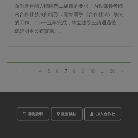
面對聯合國與國際勞工組織的要求，內政部參考國
內合作社發展的情形，開始著手《合作社法》修法
的工作。二○一五年完成，經立法院三讀通過後，
總統明令公布實施。...
‹
1
...
4
5
6
7
8
9
10
...
20
›
購物說明
服務據點
加入合作社