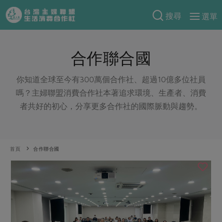
搜尋
選單
產品分類
合作聯合國
當季蔬果
食譜料理
一籃菜
當令水果
你知道全球至今有300萬個合作社、超過10億多位社員
食材
特別企畫
嗎？主婦聯盟消費合作社本著追求環境、生產者、消費
芽苗類
蕈菇類
米食
者共好的初心，分享更多合作社的國際脈動與趨勢。
預購活動
綠主張
辛香料類
麵食
把最好的台灣味帶回家！
觀點文章
關於合作社
肉食
奶蛋豆・五穀
防災用品預購圓滿結束
首頁
合作聯合國
主婦食堂
一籃菜真心話
海鮮
蛋
乳製品
認識合作社
重要公告
2026年端午節預購圓滿結束
社內大小事
合作聯合國
常備菜
豆製品
米麵雜糧
關於我們
更多預購活動
產品故事
生活提案
蔬食
合作社組織
肉品・水產
樂齡生活
親子食育
蛋料理
當季產品
員工與求才