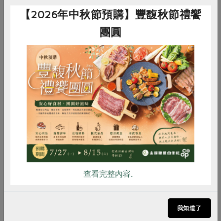
【2026年中秋節預購】豐馥秋節禮饗
團圓
2018-06-01
合作聯合國
發行人的話：玉蘭花開的季節
惜食
RPET
食譜
減硝酸鹽
雞蛋
食安
共同購買
6月16日是合作社的生日，也是一個檢視與校正的
時刻—我們是否仍然走在堅守合作社價值與原則的
道路上，做好對社員與社會的承諾？ 初夏的風
中，再度傳來玉蘭花香，那一縷幽香似乎在無聲探
問：素樸的願心芳...
查看完整內容..
我知道了