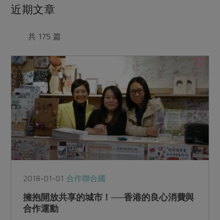
媒體報導
近期文章
最新產品
節慶大餐
下載專區
優惠專區
共 175 篇
高麗菜海鮮煎餅
地區活動
素食專區
社務會議
地區活動
樂齡友善
活動報下載
2018-01-01
合作聯合國
擁抱開放共享的城市！──香港的良心消費與
合作運動