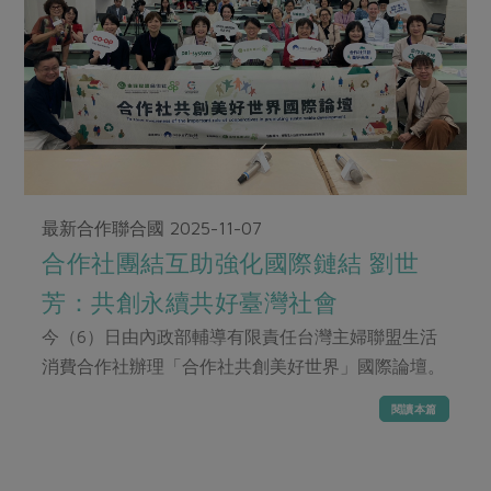
畜產肉類
水產
廚房瑜伽
合作25-經典快閃最後一週
水畜加工品
料理方式
產品檢驗
合作25-精選產品第四彈
關注議題
烘焙．點心
自主把關
合作25-精選產品第三彈
調理食材・點心
減硝酸鹽
惜食
醬料
檢驗報告
更多當季產品
調味醬料/南北貨
烘焙
非基改運動
支持本土農糧
湯品．鍋物
硝酸鹽檢驗
休閒零嘴
沖泡飲品
廢核運動
能源議題
漬物
議題活動
最新合作聯合國
2025-11-07
保健食品
減添加物
減塑減廢
涼拌沙拉
社員權益
合作社團結互助強化國際鏈結 劉世
主婦聯盟X樂齡網特約優惠案
公益金
食農教育
飲品
居家好物
芳：共創永續共好臺灣社會
合作社法規
30%rPET紅烏龍茶
更多議題
美妝保養
個人清潔
今（6）日由內政部輔導有限責任台灣主婦聯盟生活
社務專區
2024農業發展計畫年度報告
主題食譜
消費合作社辦理「合作社共創美好世界」國際論壇。
生活者e週報
家庭清潔
織品
選舉專區
更多議題活動
異國料理
閱讀本篇
日用品
圖書禮品
綠主張月刊
年菜食譜
防災用品
最新消息
把最好的台灣味帶回家！
典藏閱覽室
養身食補