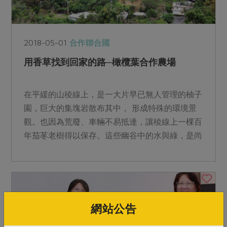
2018-05-01
合作聯合國
用香草找到回家的路─橄欖葉合作農場
在平緩的山稜線上，是一大片早已無人管理的柚子
園，巨大的集塊岩散布其中， 形成特殊的環境景
觀。也因為荒廢、車輛不易抵達，讓稜線上一棵百
年茄苳老樹得以保存。這些幽谷中的水與綠，是尚
德珍貴的自然資源。...
網站公告