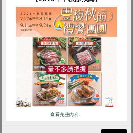
2021-04-16
合作聯合國
SDGs 關鍵數字，認知後更要行動
惜食
RPET
食譜
減硝酸鹽
雞蛋
食安
共同購買
行政院永續發展委員會委員賴曉芬，從台灣在地特
殊性、目標進展可期待、切合時事等原則出發，精
選6個重要且具體的目標，透過檢視台灣的進展，
與大家共同激盪行動的可能性。
查看完整內容..