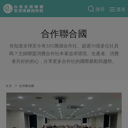
搜尋
選單
產品分類
合作聯合國
當季蔬果
食譜料理
一籃菜
當令水果
你知道全球至今有300萬個合作社、超過10億多位社員
食材
特別企畫
嗎？主婦聯盟消費合作社本著追求環境、生產者、消費
芽苗類
蕈菇類
米食
者共好的初心，分享更多合作社的國際脈動與趨勢。
預購活動
綠主張
辛香料類
麵食
把最好的台灣味帶回家！
觀點文章
關於合作社
肉食
奶蛋豆・五穀
防災用品預購圓滿結束
首頁
合作聯合國
主婦食堂
一籃菜真心話
海鮮
蛋
乳製品
認識合作社
重要公告
2026年端午節預購圓滿結束
社內大小事
合作聯合國
常備菜
豆製品
米麵雜糧
關於我們
更多預購活動
產品故事
生活提案
蔬食
合作社組織
肉品・水產
樂齡生活
親子食育
蛋料理
當季產品
員工與求才