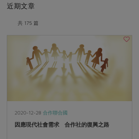
媒體報導
近期文章
最新產品
節慶大餐
下載專區
優惠專區
共 175 篇
高麗菜海鮮煎餅
地區活動
素食專區
社務會議
地區活動
樂齡友善
活動報下載
2020-12-28
合作聯合國
因應現代社會需求 合作社的復興之路