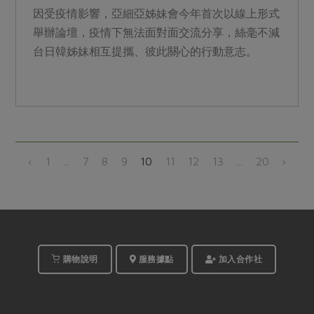
因受疫情影響，亞細亞姊妹會今年首次以線上形式
舉辦論壇，疫情下無法面對面交流分享，絲毫不減
台日韓姊妹相互提攜、彼此關心的行動意志。
‹
1
...
7
8
9
10
11
12
13
...
20
›
購物說明
服務據點
加入合作社