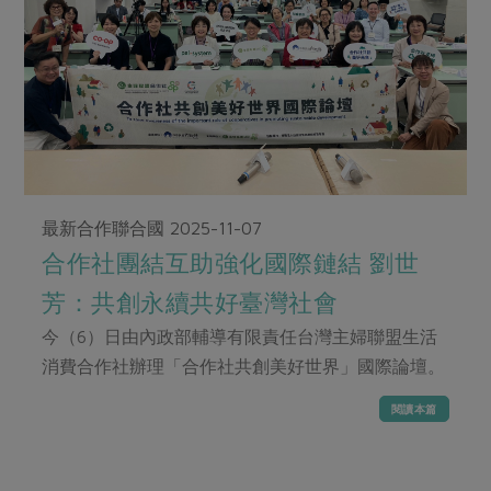
畜產肉類
水產
廚房瑜伽
合作25-經典快閃最後一週
水畜加工品
料理方式
產品檢驗
合作25-精選產品第四彈
關注議題
烘焙．點心
自主把關
合作25-精選產品第三彈
調理食材・點心
減硝酸鹽
惜食
醬料
檢驗報告
更多當季產品
調味醬料/南北貨
烘焙
非基改運動
支持本土農糧
湯品．鍋物
硝酸鹽檢驗
休閒零嘴
沖泡飲品
廢核運動
能源議題
漬物
議題活動
最新合作聯合國
2025-11-07
保健食品
減添加物
減塑減廢
涼拌沙拉
社員權益
合作社團結互助強化國際鏈結 劉世
主婦聯盟X樂齡網特約優惠案
公益金
食農教育
飲品
居家好物
芳：共創永續共好臺灣社會
合作社法規
30%rPET紅烏龍茶
更多議題
美妝保養
個人清潔
今（6）日由內政部輔導有限責任台灣主婦聯盟生活
社務專區
2024農業發展計畫年度報告
主題食譜
消費合作社辦理「合作社共創美好世界」國際論壇。
生活者e週報
家庭清潔
織品
選舉專區
更多議題活動
異國料理
閱讀本篇
日用品
圖書禮品
綠主張月刊
年菜食譜
防災用品
最新消息
把最好的台灣味帶回家！
典藏閱覽室
養身食補