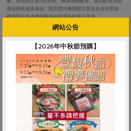
蒙、合成維生素D的原料、轉變為膽酸等。膽固醇過高或
過低都有健康風險，既然體內膽固醇主要是自身所製造，
建議找出造成膽固醇過低或過高的真正原因。
網站公告
美國最新發布的「2015-2020飲食指南」
膽固醇越低越好？這個數字更重要
【2026年中秋節預購】
推薦閱讀
惜食
RPET
食譜
減硝酸鹽
雞蛋
食安
共同購買