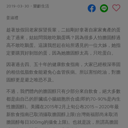
畜產肉類
水產
廚房瑜伽
2019-03-30・樂齡生活
合作25-經典快閃最後一週
水畜加工品
料理方式
產品檢驗
合作25-精選產品第四彈
姜淑禮
關注議題
烘焙．點心
自主把關
合作25-精選產品第三彈
調理食材・點心
趁著放假回老家探望長輩，二姑剛好拿著自家家禽產的蛋
減硝酸鹽
惜食
醬料
走了過來，姑姑問我敢吃鵝蛋嗎？因為很多人怕膽固醇過
檢驗報告
更多當季產品
調味醬料/南北貨
烘焙
非基改運動
支持本土農糧
湯品．鍋物
高不敢吃鵝蛋。這讓我想起在站所遇見的一位大姊，她指
硝酸鹽檢驗
休閒零嘴
沖泡飲品
廢核運動
能源議題
定要購買好剝殼的蛋，因為她膽固醇太高，只吃蛋白。
漬物
議題活動
保健食品
減添加物
減塑減廢
涼拌沙拉
因著過去四、五十年的健康飲食指南，大家已經根深蒂固
社員權益
主婦聯盟X樂齡網特約優惠案
公益金
食農教育
的相信低脂飲食能避免心血管疾病。所以害怕吃油，對膽
飲品
居家好物
合作社法規
30%rPET紅烏龍茶
固醇更是避之唯恐不及。
更多議題
美妝保養
個人清潔
社務專區
2024農業發展計畫年度報告
不過，我們體內的膽固醇只有少部分來自飲食，絕大多數
主題食譜
生活者e週報
家庭清潔
織品
選舉專區
都是由自己的肝臟或小腸細胞所合成(即約70-90%是內生
更多議題活動
異國料理
性膽固醇)。美國在2015年2月上旬公布2015～2020年最
日用品
圖書禮品
綠主張月刊
新飲食指南已取消攝取膽固醇上限(台灣衛福部尚未取消
年菜食譜
防災用品
最新消息
把最好的台灣味帶回家！
膽固醇每日300mg的攝食上限)。也就是說，所謂高膽固
典藏閱覽室
養身食補