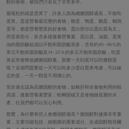
媒體報導
醇的食物，被我們汙名化了非常多年。
最新產品
節慶大餐
下載專區
最冤枉的就是蛋黃了，許多人因為總膽固醇過高，不敢吃
優惠專區
蛋黃。蛋是營養最完整的食物，雞蛋、鴨蛋、鵝蛋、鵪鶉
高麗菜海鮮煎餅
蛋等，都是營養豐富的好食物。蛋白部分以蛋白質為主，
地區活動
素食專區
而蛋黃部分，富含多樣微量營養素、蛋白質、油脂。蛋黃
社務會議
地區活動
油的脂肪酸組成以不飽和脂肪酸居多，含有約40~48％的
樂齡友善
單元不飽和脂肪酸及14~20％的多元不飽和脂肪酸，吃蛋
活動報下載
黃反而會降低總膽固醇量。那麼一天到底可以吃幾顆蛋
呢？這個問題要從一天可以吃多少蛋白質來考慮，可以確
定的是，一天一顆是不用擔心的。
至於過去認為高膽固醇的食物，如豬肝和全食物利用的蝦
高湯，微量營養素豐富；蛤蜊固碳又是食物鏈底層的水
產，社員們都可以安心利用。
那麼，為什麼有些人會膽固醇過高？膽固醇對健康非常重
要，主要功能包括：細胞膜的重要成分、合成固醇類荷爾