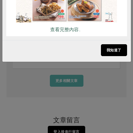
查看完整內容..
樂齡生活
2025-07-14
2
合作社打造失智友善社區 努力過的日
我知道了
子，不會忘記
更多相關文章
文章留言
登入後進行留言