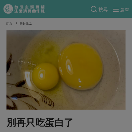
搜尋
選單
產品分類
首頁
樂齡生活
當季蔬果
食譜料理
一籃菜
當令水果
食材
特別企畫
芽苗類
蕈菇類
米食
預購活動
綠主張
辛香料類
麵食
把最好的台灣味帶回家！
觀點文章
關於合作社
肉食
奶蛋豆・五穀
防災用品預購圓滿結束
主婦食堂
一籃菜真心話
海鮮
蛋
乳製品
認識合作社
重要公告
2026年端午節預購圓滿結束
社內大小事
合作聯合國
常備菜
豆製品
米麵雜糧
關於我們
更多預購活動
產品故事
生活提案
蔬食
合作社組織
別再只吃蛋白了
肉品・水產
樂齡生活
親子食育
蛋料理
當季產品
員工與求才