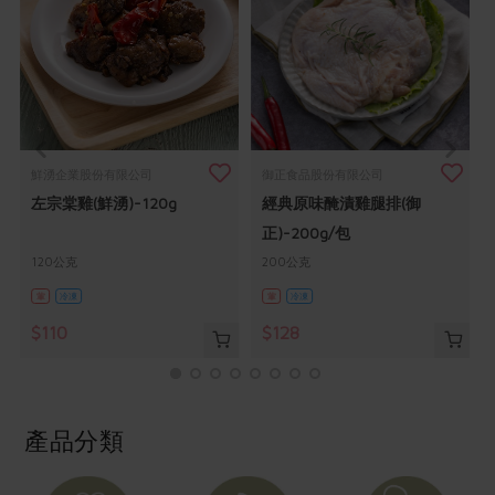
畜產肉類
水產
廚房瑜伽
傳到心坎裡，誠心又澎派
水畜加工品
料理方式
產品檢驗
合作25-經典快閃最後一週
關注議題
烘焙．點心
自主把關
合作25-精選產品第四彈
調理食材・點心
減硝酸鹽
惜食
醬料
檢驗報告
更多當季產品
調味醬料/南北貨
烘焙
非基改運動
支持本土農糧
湯品．鍋物
鮮湧企業股份有限公司
御正食品股份有限公司
硝酸鹽檢驗
休閒零嘴
沖泡飲品
廢核運動
能源議題
左宗棠雞(鮮湧)-120g
經典原味醃漬雞腿排(御
漬物
議題活動
保健食品
正)-200g/包
減添加物
減塑減廢
涼拌沙拉
社員權益
主婦聯盟X樂齡網特約優惠案
120公克
200公克
公益金
食農教育
飲品
居家好物
葷
冷凍
葷
冷凍
合作社法規
30%rPET紅烏龍茶
更多議題
$110
$128
美妝保養
個人清潔
社務專區
2024農業發展計畫年度報告
主題食譜
生活者e週報
家庭清潔
織品
選舉專區
更多議題活動
異國料理
日用品
圖書禮品
綠主張月刊
產品分類
年菜食譜
防災用品
最新消息
傳到心坎裡，誠心又澎派
典藏閱覽室
養身食補