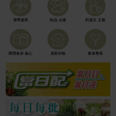
媒體報導
最新產品
節慶大餐
下載專區
優惠專區
當季蔬果
肉品·水產
奶蛋豆·五穀
高麗菜海鮮煎餅
地區活動
素食專區
社務會議
地區活動
樂齡友善
活動報下載
調理食材·點心
居家好物
素食專區