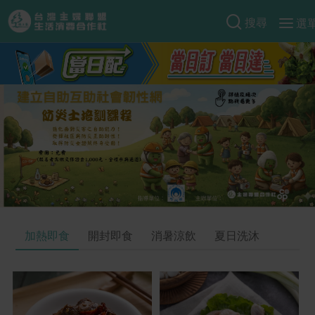
搜尋
選
產品分類
當季蔬果
食譜料理
一籃菜
當令水果
食材
特別企畫
芽苗類
蕈菇類
米食
預購活動
綠主張
辛香料類
麵食
把最好的台灣味帶回家！
觀點文章
關於合作社
肉食
奶蛋豆・五穀
防災用品預購圓滿結束
主婦食堂
一籃菜真心話
海鮮
蛋
乳製品
認識合作社
重要公告
2026年端午節預購圓滿結束
加熱即食
開封即食
消暑涼飲
夏日洗沐
社內大小事
合作聯合國
常備菜
豆製品
米麵雜糧
關於我們
更多預購活動
產品故事
生活提案
蔬食
合作社組織
肉品・水產
樂齡生活
親子食育
蛋料理
當季產品
員工與求才