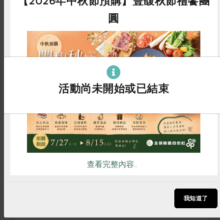
【2026年中秋節預購】豐馥秋節禮饗團
圓
惜食
RPET
食譜
減硝酸鹽
雞蛋
食安
共同購買
活動尚未開始或已結束
一籃菜真心話
2026-03-02
【一籃菜．真心話】第13季：3/2上線囉！
查看完整內容..
【一籃菜．真心話】第13季於3/2(一)正式開播！
每週一下午5點鎖定合作社PODCAST頻道，精彩合
我知道了
作故事，邀你一起收聽。