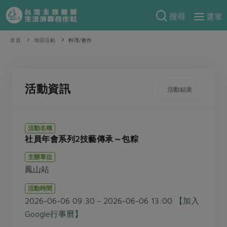
搜尋
選單
產品分類
首頁
地區活動
料理/教作
當季蔬果
食譜料理
一籃菜
當令水果
食材
特別企畫
活動資訊
活動結束
芽苗類
蕈菇類
米食
預購活動
綠主張
辛香料類
麵食
活動名稱
把最好的台灣味帶回家！
社員年會系列2技藝傳承～包粽
觀點文章
關於合作社
肉食
奶蛋豆・五穀
防災用品預購圓滿結束
主辦單位
主婦食堂
一籃菜真心話
海鮮
蛋
乳製品
認識合作社
重要公告
2026年端午節預購圓滿結束
鳳山站
社內大小事
合作聯合國
常備菜
豆製品
米麵雜糧
關於我們
更多預購活動
活動時間
產品故事
生活提案
蔬食
2026-06-06 09:30 - 2026-06-06 13:00
【加入
合作社組織
肉品・水產
樂齡生活
親子食育
Google行事曆】
蛋料理
當季產品
員工與求才