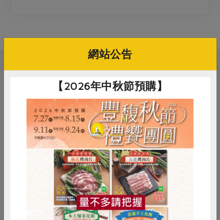
媒體報導
最新產品
節慶大餐
下載專區
優惠專區
高麗菜海鮮煎餅
網站公告
地區活動
素食專區
社務會議
地區活動
相關活動
樂齡友善
【2026年中秋節預購】
活動報下載
料理/教作
苓雅綠食—手作葷素包子
惜食
RPET
食譜
減硝酸鹽
2026-09-05
時間
14:00-16:30
雞蛋
食安
共同購買
合作社站所 - 苓雅站
地點