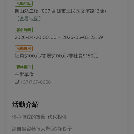
畜產肉類
水產
廚房瑜伽
活動地點
合作25-經典快閃最後一週
鳳山站二樓 (807 高雄市三民區文濱路13號)
水畜加工品
料理方式
產品檢驗
合作25-精選產品第四彈
【查看地圖】
關注議題
烘焙．點心
自主把關
合作25-精選產品第三彈
調理食材・點心
報名時間
減硝酸鹽
惜食
醬料
2026-04-20 00:00 ~ 2026-06-03 23:59
檢驗報告
更多當季產品
調味醬料/南北貨
烘焙
非基改運動
支持本土農糧
湯品．鍋物
活動費用
硝酸鹽檢驗
休閒零嘴
沖泡飲品
廢核運動
能源議題
社員$100元/眷屬$100元/非社員$150元
漬物
議題活動
保健食品
減添加物
減塑減廢
涼拌沙拉
聯絡窗口
社員權益
主婦聯盟X樂齡網特約優惠案
主辦單位
公益金
食農教育
飲品
居家好物
合作社法規
(07)767-6656
30%rPET紅烏龍茶
更多議題
美妝保養
個人清潔
社務專區
2024農業發展計畫年度報告
主題食譜
生活者e週報
家庭清潔
織品
選舉專區
活動介紹
更多議題活動
異國料理
日用品
圖書禮品
綠主張月刊
傳承包粽的技藝-代代相傳
年菜食譜
防災用品
最新消息
把最好的台灣味帶回家！
請自備容器每人帶回2顆粽子
典藏閱覽室
養身食補