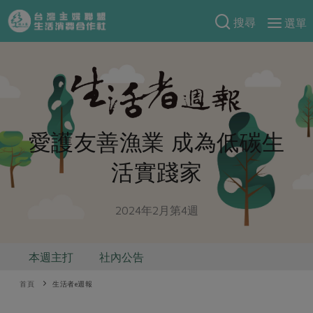
搜尋
選單
產品分類
當季蔬果
食譜料理
一籃菜
當令水果
食材
特別企畫
芽苗類
蕈菇類
愛護友善漁業 成為低碳生
米食
預購活動
綠主張
辛香料類
活實踐家
麵食
把最好的台灣味帶回家！
觀點文章
關於合作社
肉食
奶蛋豆・五穀
防災用品預購圓滿結束
2024年2月第4週
主婦食堂
一籃菜真心話
海鮮
蛋
乳製品
認識合作社
重要公告
2026年端午節預購圓滿結束
社內大小事
合作聯合國
常備菜
豆製品
米麵雜糧
關於我們
更多預購活動
本週主打
社內公告
產品故事
生活提案
蔬食
合作社組織
首頁
生活者e週報
肉品・水產
樂齡生活
親子食育
蛋料理
當季產品
員工與求才