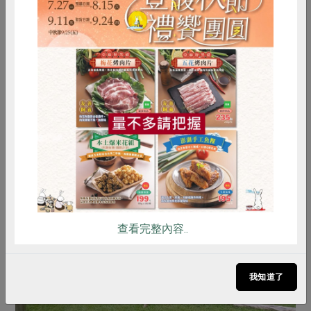
衣服、棉被曬在外面，晚上睡覺時，可以好好享受陽光的
味道；可讓孩子們從天亮到天黑在戶外盡情地玩耍，甚至
淋到雨也沒有關係；他們一整天在戶外跑來跑去，挖土、
灑水，孩子的衣服每天都有滿滿的汗臭味和泥土，就算如
此，孩子的鼻孔裡不再出現又大又硬的鼻屎，有一次我們
惜食
RPET
食譜
減硝酸鹽
回嘉義幾天，我出發前拍大兒子鼻孔內的照片，幾天後再
雞蛋
食安
共同購買
回到台東時又檢查一下他的鼻孔就發現，在短短幾天內，
鼻孔又出現了大塊鼻屎，我們在嘉義的那幾天大部分時間
都在室內，但還是會如此。
查看完整內容..
我知道了