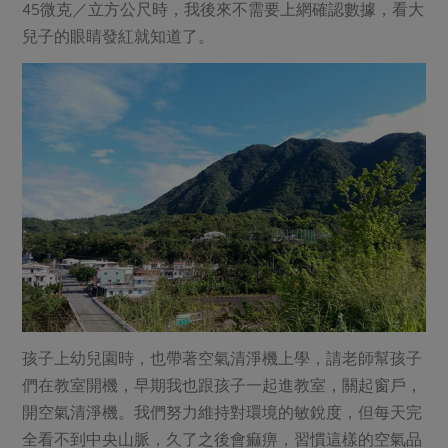
媒體報導
45微克／立方公尺時，我後來不需要上網確認數據，看大
最新產品
節慶大餐
兒子的眼睛發紅就知道了。
下載專區
優惠專區
高麗菜海鮮煎餅
地區活動
素食專區
社務會議
地區活動
樂齡友善
活動報下載
孩子上幼兒園時，也帶著空氣清淨機上學，請老師幫孩子
們在教室開機，早期我也跟孩子一起進教室，關起窗戶，
開空氣清淨機。我們努力維持對環境的敏銳度，但每天完
全看不到中央山脈，久了之後會痲痹，習慣這樣的空氣品