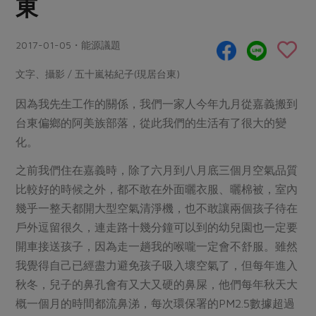
東
畜產肉類
水產
廚房瑜伽
合作25-經典快閃最後一週
水畜加工品
料理方式
產品檢驗
合作25-精選產品第四彈
2017-01-05・能源議題
關注議題
烘焙．點心
自主把關
合作25-精選產品第三彈
調理食材・點心
減硝酸鹽
惜食
文字、攝影 / 五十嵐祐紀子(現居台東)
醬料
檢驗報告
更多當季產品
調味醬料/南北貨
烘焙
非基改運動
支持本土農糧
因為我先生工作的關係，我們一家人今年九月從嘉義搬到
湯品．鍋物
硝酸鹽檢驗
休閒零嘴
沖泡飲品
台東偏鄉的阿美族部落，從此我們的生活有了很大的變
廢核運動
能源議題
漬物
化。
議題活動
保健食品
減添加物
減塑減廢
涼拌沙拉
社員權益
主婦聯盟X樂齡網特約優惠案
之前我們住在嘉義時，除了六月到八月底三個月空氣品質
公益金
食農教育
飲品
比較好的時候之外，都不敢在外面曬衣服、曬棉被，室內
居家好物
合作社法規
30%rPET紅烏龍茶
更多議題
幾乎一整天都開大型空氣清淨機，也不敢讓兩個孩子待在
美妝保養
個人清潔
社務專區
2024農業發展計畫年度報告
戶外逗留很久，連走路十幾分鐘可以到的幼兒園也一定要
主題食譜
生活者e週報
家庭清潔
織品
選舉專區
更多議題活動
開車接送孩子，因為走一趟我的喉嚨一定會不舒服。雖然
異國料理
我覺得自己已經盡力避免孩子吸入壞空氣了，但每年進入
日用品
圖書禮品
綠主張月刊
年菜食譜
秋冬，兒子的鼻孔會有又大又硬的鼻屎，他們每年秋天大
防災用品
最新消息
把最好的台灣味帶回家！
概一個月的時間都流鼻涕，每次環保署的PM2.5數據超過
典藏閱覽室
養身食補