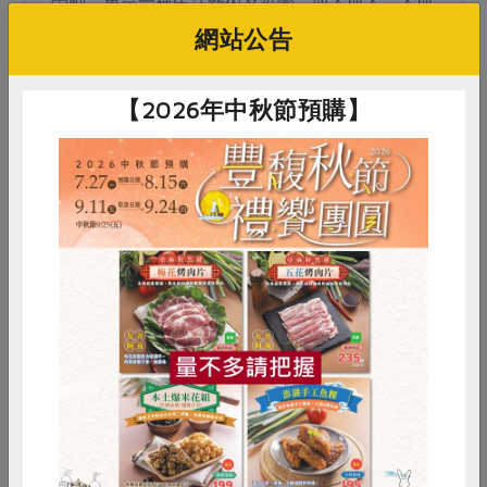
勞動，更是一種生活藝術及哲學，而人與人、人與
天地間互動瞬間具有張力的畫面，就是我追求的台
網站公告
灣之美，也是獨特的農...
【2026年中秋節預購】
惜食
RPET
食譜
減硝酸鹽
雞蛋
食安
共同購買
2019-07-11
生活提案
支持本土農糧
支撐農村經濟的瓜田女力