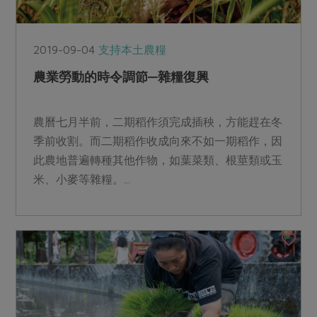
2019-09-04
支持本土農糧
農業勞動的時令調節—雜糧復興
農曆七月半前，二期稻作須完成插秧，方能趕在冬
季前收割。而二期稻作收成向來不如一期稻作，因
此農地普遍轉種其他作物，如葉菜類、根莖類或玉
米、小麥等雜糧。...