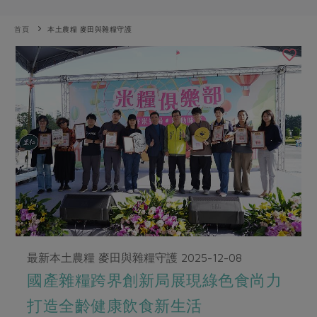
畜產肉類
水產
廚房瑜伽
合作25-經典快閃最後一週
水畜加工品
料理方式
首頁
本土農糧 麥田與雜糧守護
產品檢驗
合作25-精選產品第四彈
關注議題
烘焙．點心
自主把關
合作25-精選產品第三彈
調理食材・點心
減硝酸鹽
惜食
醬料
檢驗報告
更多當季產品
調味醬料/南北貨
烘焙
非基改運動
支持本土農糧
湯品．鍋物
硝酸鹽檢驗
休閒零嘴
沖泡飲品
廢核運動
能源議題
漬物
議題活動
保健食品
減添加物
減塑減廢
涼拌沙拉
社員權益
主婦聯盟X樂齡網特約優惠案
公益金
食農教育
飲品
居家好物
合作社法規
30%rPET紅烏龍茶
更多議題
美妝保養
個人清潔
社務專區
2024農業發展計畫年度報告
主題食譜
生活者e週報
家庭清潔
織品
選舉專區
更多議題活動
最新本土農糧 麥田與雜糧守護
2025-12-08
異國料理
日用品
圖書禮品
綠主張月刊
國產雜糧跨界創新局展現綠色食尚力
年菜食譜
防災用品
最新消息
把最好的台灣味帶回家！
打造全齡健康飲食新生活
典藏閱覽室
養身食補