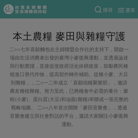
搜尋
選單
產品分類
本土農糧 麥田與雜糧守護
當季蔬果
食譜料理
一籃菜
當令水果
二○○七年喜願麵包在主婦聯盟合作社的支持下，開啟一
食材
特別企畫
場由生活消費者出發的臺灣小麥復興運動，並透過論述
芽苗類
蕈菇類
米食
與行動實踐，直接促使政府活化休耕政策，鼓勵農民種
預購活動
綠主張
辛香料類
植進口替代作物，提高契作轉作補助。從種小麥、大豆
麵食
把最好的台灣味帶回家！
到雜糧，，二○一二年成立「喜願咱糧聚樂部」，邀請
觀點文章
關於合作社
肉食
奶蛋豆・五穀
防災用品預購圓滿結束
農友種植雜糧。努力至此，已將糧食中必需的養分：澱
主婦食堂
一籃菜真心話
海鮮
蛋
乳製品
粉(小麥)、蛋白質(大豆)和油脂(雜糧)串聯成一張完整的
認識合作社
重要公告
2026年端午節預購圓滿結束
社內大小事
合作聯合國
戰略地圖。 二○○八年首次開辦「麥田音樂會」，透過
常備菜
豆製品
米麵雜糧
關於我們
更多預購活動
音樂會建立與社會對話的平台，邀請大家關注小麥復興
產品故事
生活提案
蔬食
合作社組織
運動。
肉品・水產
樂齡生活
親子食育
蛋料理
當季產品
員工與求才