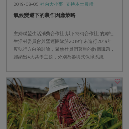
2019-08-05
社內大小事
支持本土農糧
氣候變遷下的農作因應策略
主婦聯盟生活消費合作社(以下簡稱合作社)的總社
生活材委員會與營運團隊於2018年末進行2019年
度執行方向的討論，聚焦社員們著重的數個議題，
歸納出4大共學主題，分別為參與式保障系統
(Partic...