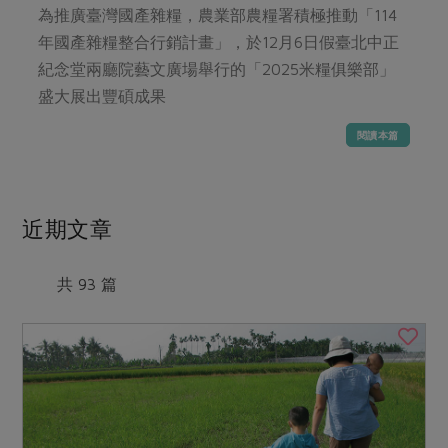
媒體報導
為推廣臺灣國產雜糧，農業部農糧署積極推動「114
最新產品
節慶大餐
下載專區
年國產雜糧整合行銷計畫」，於12月6日假臺北中正
優惠專區
紀念堂兩廳院藝文廣場舉行的「2025米糧俱樂部」
高麗菜海鮮煎餅
盛大展出豐碩成果
地區活動
素食專區
閱讀本篇
社務會議
地區活動
樂齡友善
活動報下載
近期文章
共 93 篇