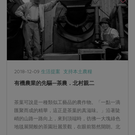
2018-12-09
生活提案
支持本土農糧
有機農業的先驅—茶農．北村親二
茶葉可說是一種類似工藝品的農作物。「一點一滴
匯聚而成的精華，這正是茶葉的真滋味。」沿著陡
峭的山路一路向上，來到頂端時，彷彿一大塊綠色
地毯展開般的茶園壯麗景觀，在眼前豁然開朗。北
村先生一家人就住在...