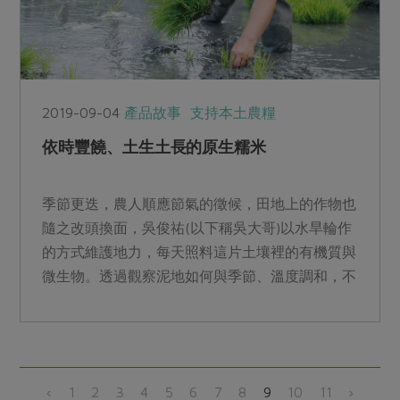
2019-09-04
產品故事
支持本土農糧
依時豐饒、土生土長的原生糯米
季節更迭，農人順應節氣的徵候，田地上的作物也
隨之改頭換面，吳俊祐(以下稱吳大哥)以水旱輪作
的方式維護地力，每天照料這片土壤裡的有機質與
微生物。透過觀察泥地如何與季節、溫度調和，不
斷訪視自然界的衰...
‹
1
2
3
4
5
6
7
8
9
10
11
›