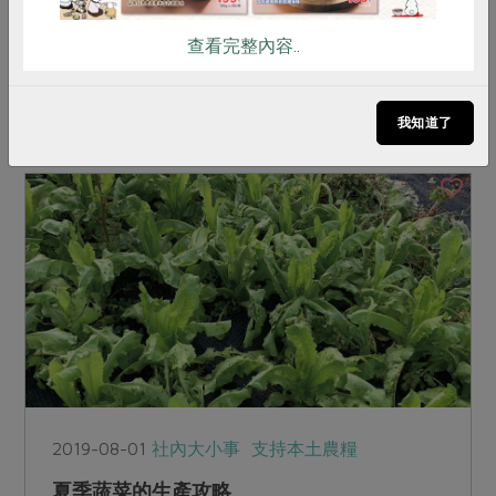
一群高雄岡山地區婦女正在香瓜田裡種苗，她們包
著頭巾戴斗笠，以彎腰或蹲跨步的動作俐落前進，
查看完整內容..
對許多都市人或上班族來說，用這樣的姿勢長期工
作，簡直是不可思議的事情。我試著詢問她們會不
會腰酸背痛？得到的...
我知道了
2019-08-01
社內大小事
支持本土農糧
夏季蔬菜的生產攻略