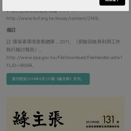
2 我們把食物送進焚化爐（下），
http://www.huf.org.tw/essay/content/2169。
備註
註 環保署環境督察總隊，2011。《廚餘回收再利用工作
執行檢討報告》。
http://www.epa.gov.tw/FileDownload/FileHandler.ashx?
FLID=18068。
原刊登於2014年8月131期《綠主張》月刊。