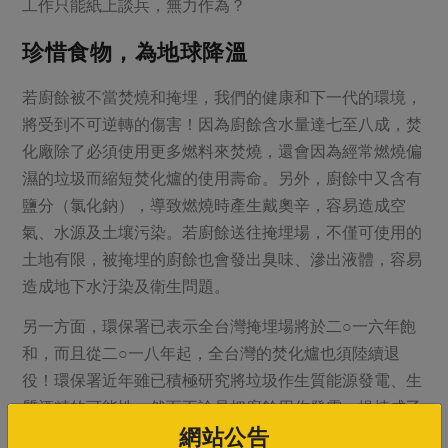
工作只能紙上談兵，無力作為？
珍惜食物，為地球降溫
若廚餘被不當焚燒和掩埋，我們的健康和下一代的環境，
將受到不可逆轉的傷害！因為廚餘含水量達七至八成，焚
化廠除了必須使用更多燃料來焚燒，還會因為經常燃燒偏
濕的垃圾而縮短焚化爐的使用壽命。另外，廚餘中又含有
鹽分（氯化鈉），導致燃燒時產生戴奧辛，容易造成空
氣、水源及土壤污染。若廚餘送往掩埋場，不僅可使用的
土地有限，被掩埋的廚餘也會發出臭味、滲出液體，容易
造成地下水汙染及衛生問題。
另一方面，環保署已表示全台灣掩埋場將於二○一六年飽
和，而且從二○一八年起，全台灣的焚化爐也須陸續退
役！環保署近年雖已積極研究將垃圾作生質能源發電、生
質酒精的可能性，然而不論是把廚餘用作發電、提煉成乙
網站公告
醇，抑或是送至焚化爐和堆肥場，始終是棄置後的處理方