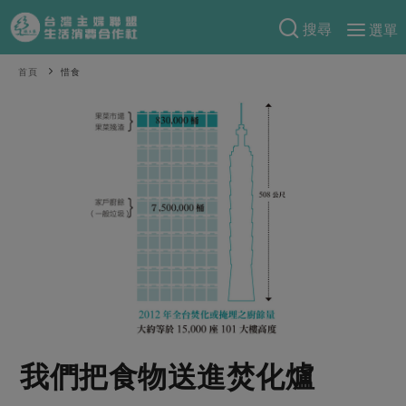
搜尋
選單
產品分類
首頁
惜食
當季蔬果
食譜料理
一籃菜
當令水果
食材
特別企畫
芽苗類
蕈菇類
米食
預購活動
綠主張
辛香料類
麵食
把最好的台灣味帶回家！
觀點文章
關於合作社
肉食
奶蛋豆・五穀
防災用品預購圓滿結束
主婦食堂
一籃菜真心話
海鮮
蛋
乳製品
認識合作社
重要公告
2026年端午節預購圓滿結束
社內大小事
合作聯合國
常備菜
豆製品
米麵雜糧
關於我們
更多預購活動
產品故事
生活提案
蔬食
合作社組織
我們把食物送進焚化爐
肉品・水產
樂齡生活
親子食育
蛋料理
當季產品
員工與求才