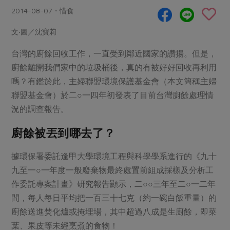
畜產肉類
水產
廚房瑜伽
2014-08-07・惜食
合作25-經典快閃最後一週
水畜加工品
料理方式
產品檢驗
合作25-精選產品第四彈
文‧圖／沈寶莉
關注議題
烘焙．點心
自主把關
合作25-精選產品第三彈
調理食材・點心
台灣的廚餘回收工作，一直受到鄰近國家的讚揚。但是，
減硝酸鹽
惜食
醬料
廚餘離開我們家中的垃圾桶後，真的有被好好回收再利用
檢驗報告
更多當季產品
調味醬料/南北貨
烘焙
非基改運動
支持本土農糧
湯品．鍋物
嗎？有鑑於此，主婦聯盟環境保護基金會（本文簡稱主婦
硝酸鹽檢驗
休閒零嘴
沖泡飲品
廢核運動
能源議題
聯盟基金會）於二○一四年初發表了目前台灣廚餘處理情
漬物
議題活動
保健食品
況的調查報告。
減添加物
減塑減廢
涼拌沙拉
社員權益
主婦聯盟X樂齡網特約優惠案
公益金
食農教育
廚餘被丟到哪去了？
飲品
居家好物
合作社法規
30%rPET紅烏龍茶
更多議題
據環保署委託逢甲大學環境工程與科學學系進行的《九十
美妝保養
個人清潔
社務專區
2024農業發展計畫年度報告
主題食譜
九至一○一年度一般廢棄物最終處置前組成採樣及分析工
生活者e週報
家庭清潔
織品
選舉專區
更多議題活動
作委託專案計畫》研究報告顯示，二○○三年至二○一二年
異國料理
日用品
圖書禮品
間，每人每日平均把一百三十七克（約一碗白飯重量）的
綠主張月刊
年菜食譜
廚餘送進焚化爐或掩埋場，其中超過八成是生廚餘，即菜
防災用品
最新消息
把最好的台灣味帶回家！
典藏閱覽室
養身食補
葉、果皮等未經烹煮的食物！