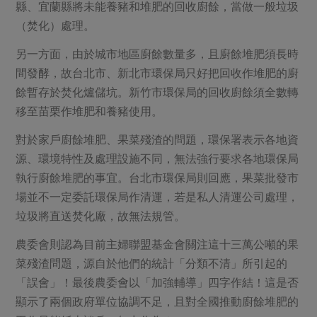
縣、宜蘭縣將未能養豬和堆肥的回收廚餘，當做一般垃圾
（焚化）處理。
另一方面，由於城市地區廚餘數量多，且廚餘堆肥須長時
間發酵，故台北市、新北市環保局只好把回收作堆肥的廚
餘暫存於焚化爐儲坑。新竹市環保局的回收廚餘須全數轉
移至苗栗作堆肥和養豬使用。
對於家戶廚餘堆肥、果菜殘渣的問題，環保署表示各地資
源、環境特性及處理設施不同，無法強行要求各地環保局
執行廚餘堆肥的事宜。台北市環保局則回應，果菜批發市
場並不一定委託環保局作清運，若是私人清運公司處理，
垃圾將直送焚化廠，故無法規管。
農委會則認為目前主婦聯盟基金會關注這十三萬公噸的果
菜殘渣問題，源自於他們的統計「分類不清」所引起的
「誤會」！最後農委會以「加強輔導」四字作結！這是否
顯示了兩個政府單位協調不足，且對全國推動廚餘堆肥的