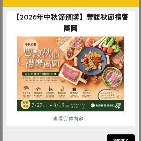
式，中間都會涉及大量土地、研發、營運和維修等費用。
【2026年中秋節預購】豐馥秋節禮饗
所以，若食物能在生產、料理、食用、剩餘的階段得到充
分利用，便有機會減低食物棄置後的處理壓力！尤其是每
團圓
種來到餐桌上的食物，不管價錢高低，都必須經過農人生
產、施肥、收割、運輸、倉儲、銷售、烹調等多個過程，
中間使用了大量我們沒有看到或價錢沒有反映出來的環境
和人力成本。故此，當我們越是願意了解食物生產的價值
惜食
RPET
食譜
減硝酸鹽
和珍惜我們與食物的關係時，就會減少食物被送進廚餘桶
的機會。我們的一小步行動，即是嘗試為發燒中的地球進
雞蛋
食安
共同購買
行降溫的最好方法。（主婦聯盟環境保護基金會台北總會
秘書）
延伸閱讀
有關此研究的詳細數據及分析，請參閱：
查看完整內容..
1 我們把食物送進焚化爐（上），
http://www.huf.org.tw/essay/content/2168。
我知道了