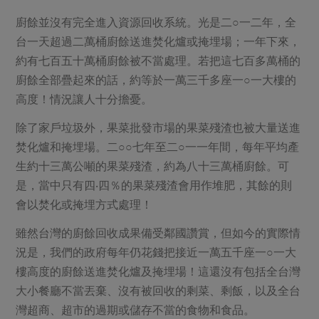
媒體報導
最新產品
節慶大餐
廚餘並沒有完全進入資源回收系統。光是二○一二年，全
下載專區
台一天超過二萬桶廚餘送進焚化爐或掩埋場；一年下來，
優惠專區
約有七百五十萬桶廚餘被不當處理。若把這七百多萬桶的
高麗菜海鮮煎餅
地區活動
廚餘全部疊起來的話，約等於一萬三千多座一○一大樓的
素食專區
高度！情況讓人十分擔憂。
社務會議
地區活動
樂齡友善
除了家戶垃圾外，果菜批發市場的果菜殘渣也被大量送進
活動報下載
焚化爐和掩埋場。二○○七年至二○一一年間，每年平均產
生約十三萬公噸的果菜殘渣，約為八十三萬桶廚餘。可
是，當中只有四‧四％的果菜殘渣會用作堆肥，其餘的則
會以焚化或掩埋方式處理！
雖然台灣的廚餘回收成果備受鄰國讚賞，但如今的實際情
況是，我們的政府每年仍花錢把接近一萬五千座一○一大
樓高度的廚餘送進焚化爐及掩埋場！這還沒有包括全台灣
大小餐廳不當丟棄、沒有被回收的剩菜、剩飯，以及全台
灣超商、超市的過期或儲存不當的食物和食品。