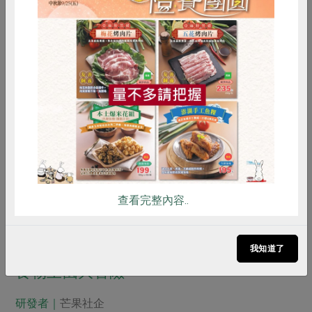
惜食
RPET
食譜
減硝酸鹽
雞蛋
食安
共同購買
查看完整內容..
我知道了
食物王國大冒險
研發者｜
芒果社企