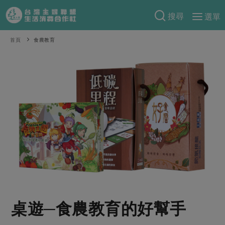
搜尋
選單
產品分類
首頁
食農教育
當季蔬果
食譜料理
一籃菜
當令水果
食材
特別企畫
芽苗類
蕈菇類
米食
預購活動
綠主張
辛香料類
麵食
把最好的台灣味帶回家！
觀點文章
關於合作社
肉食
奶蛋豆・五穀
防災用品預購圓滿結束
主婦食堂
一籃菜真心話
海鮮
蛋
乳製品
認識合作社
重要公告
2026年端午節預購圓滿結束
社內大小事
合作聯合國
常備菜
豆製品
米麵雜糧
關於我們
更多預購活動
產品故事
生活提案
蔬食
合作社組織
桌遊─食農教育的好幫手
肉品・水產
樂齡生活
親子食育
蛋料理
當季產品
員工與求才