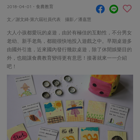
畜產肉類
水產
廚房瑜伽
2018-04-01・食農教育
傳到心坎裡，誠心又澎派
水畜加工品
料理方式
產品檢驗
合作25-經典快閃最後一週
文／謝文綺‧第六屆社員代表 攝影／潘嘉慧
關注議題
烘焙．點心
自主把關
合作25-精選產品第四彈
調理食材・點心
大人小孩都愛玩的桌遊，由於有極佳的互動性，不分男女
減硝酸鹽
惜食
醬料
老幼、新手老鳥，都能很快地投入遊戲之中。早期桌遊多
檢驗報告
更多當季產品
調味醬料/南北貨
烘焙
非基改運動
支持本土農糧
湯品．鍋物
由國外引進，近來國內發行幾款桌遊，除了休閒娛樂目的
硝酸鹽檢驗
休閒零嘴
沖泡飲品
廢核運動
能源議題
外，也能讓食農教育變得更有意思！接著就來一一介紹
漬物
議題活動
保健食品
吧！
減添加物
減塑減廢
涼拌沙拉
社員權益
主婦聯盟X樂齡網特約優惠案
公益金
食農教育
飲品
居家好物
合作社法規
30%rPET紅烏龍茶
更多議題
美妝保養
個人清潔
社務專區
2024農業發展計畫年度報告
主題食譜
生活者e週報
家庭清潔
織品
選舉專區
更多議題活動
異國料理
日用品
圖書禮品
綠主張月刊
年菜食譜
防災用品
最新消息
傳到心坎裡，誠心又澎派
典藏閱覽室
養身食補