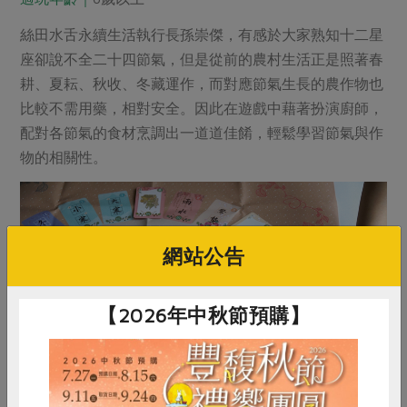
絲田水舌永續生活執行長孫崇傑，有感於大家熟知十二星
座卻說不全二十四節氣，但是從前的農村生活正是照著春
耕、夏耘、秋收、冬藏運作，而對應節氣生長的農作物也
比較不需用藥，相對安全。因此在遊戲中藉著扮演廚師，
配對各節氣的食材烹調出一道道佳餚，輕鬆學習節氣與作
物的相關性。
網站公告
【2026年中秋節預購】