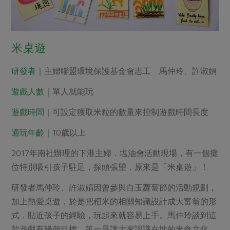
媒體報導
最新產品
節慶大餐
下載專區
優惠專區
米桌遊
高麗菜海鮮煎餅
地區活動
素食專區
研發者｜
主婦聯盟環境保護基金會志工 馬仲玲、許淑娟
社務會議
地區活動
樂齡友善
遊戲人數｜
單人就能玩
活動報下載
遊戲時間｜
可設定獲取米粒的數量來控制遊戲時間長度
適玩年齡｜
10歲以上
2017年南社辦理的下港主婦．塩油會活動現場，有一個攤
位特別吸引孩子駐足，探頭張望，原來是「米桌遊」！
研發者馬仲玲、許淑娟因曾參與白玉蘿蔔節的活動規劃，
加上熱愛桌遊，於是把稻米的相關知識設計成大富翁的形
式，貼近孩子的經驗，玩起來就容易上手。馬仲玲談到這
款遊戲有幾個目標，第一是讓大家認識在地的米食文化，