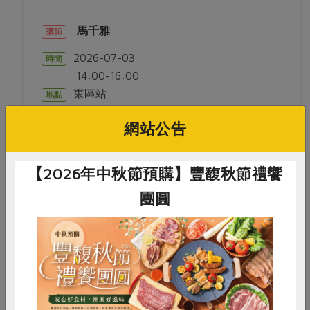
媒體報導
最新產品
節慶大餐
下載專區
馬千雅
講師
優惠專區
2026-07-03
時間
高麗菜海鮮煎餅
地區活動
14:00-16:00
素食專區
東區站
地點
社務會議
地區活動
樂齡友善
活動報下載
網站公告
活動結束
【2026年中秋節預購】豐馥秋節禮饗
團圓
議題講座
0718為家人選好食：健康採購小學堂
惜食
RPET
食譜
減硝酸鹽
雞蛋
食安
共同購買