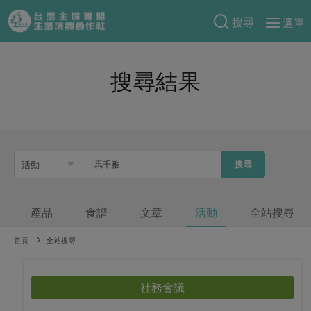
搜尋
選單
產品分類
搜尋結果
當季蔬果
食譜料理
一籃菜
當令水果
食材
特別企畫
芽苗類
蕈菇類
米食
預購活動
綠主張
辛香料類
搜尋
麵食
把最好的台灣味帶回家！
觀點文章
關於合作社
肉食
奶蛋豆・五穀
防災用品預購圓滿結束
產品
食譜
文章
活動
全站搜尋
主婦食堂
一籃菜真心話
海鮮
蛋
乳製品
認識合作社
重要公告
2026年端午節預購圓滿結束
社內大小事
合作聯合國
首頁
常備菜
全站搜尋
豆製品
米麵雜糧
關於我們
更多預購活動
產品故事
生活提案
蔬食
合作社組織
社務會議
肉品・水產
樂齡生活
親子食育
蛋料理
當季產品
員工與求才