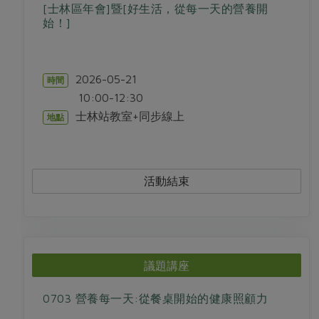
畜產肉類
水產
廚房瑜伽
[士林區年會]暨[好生活，從每一天的營養開
合作25-經典快閃最後一週
始！]
水畜加工品
料理方式
產品檢驗
合作25-精選產品第四彈
關注議題
烘焙．點心
自主把關
合作25-精選產品第三彈
調理食材・點心
減硝酸鹽
惜食
2026-05-21
時間
醬料
檢驗報告
更多當季產品
調味醬料/南北貨
烘焙
10:00-12:30
非基改運動
支持本土農糧
湯品．鍋物
士林站教室+同步線上
地點
硝酸鹽檢驗
休閒零嘴
沖泡飲品
廢核運動
能源議題
漬物
議題活動
保健食品
減添加物
減塑減廢
涼拌沙拉
社員權益
主婦聯盟X樂齡網特約優惠案
公益金
食農教育
活動結束
飲品
居家好物
合作社法規
30%rPET紅烏龍茶
更多議題
美妝保養
個人清潔
社務專區
2024農業發展計畫年度報告
主題食譜
生活者e週報
家庭清潔
織品
選舉專區
更多議題活動
異國料理
議題講座
日用品
圖書禮品
綠主張月刊
年菜食譜
防災用品
最新消息
把最好的台灣味帶回家！
0703 營養每一天:從餐桌開始的健康照顧力
典藏閱覽室
養身食補