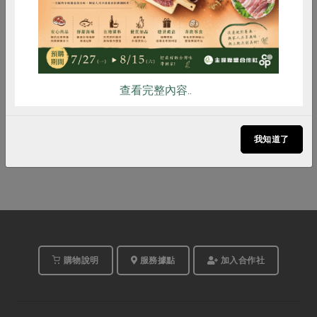
馬千雅
講師
2026-07-18
時間
10:00-12:00
合作社站所 - 北投站
地點
詳見活動介紹
費用
查看完整內容..
活動結束
我知道了
購物說明
服務據點
加入合作社