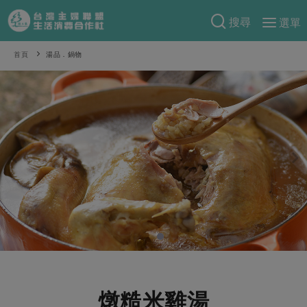
搜尋
選單
產品分類
首頁
湯品．鍋物
當季蔬果
食譜料理
一籃菜
當令水果
食材
特別企畫
芽苗類
蕈菇類
米食
預購活動
綠主張
辛香料類
麵食
把最好的台灣味帶回家！
觀點文章
關於合作社
肉食
奶蛋豆・五穀
防災用品預購圓滿結束
主婦食堂
一籃菜真心話
海鮮
蛋
乳製品
認識合作社
重要公告
2026年端午節預購圓滿結束
社內大小事
合作聯合國
常備菜
豆製品
米麵雜糧
關於我們
更多預購活動
產品故事
生活提案
蔬食
合作社組織
肉品・水產
樂齡生活
親子食育
蛋料理
燉糙米雞湯
當季產品
員工與求才