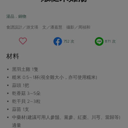
畜產肉類
水產
廚房瑜伽
合作25-經典快閃最後一週
水畜加工品
料理方式
湯品．鍋物
產品檢驗
合作25-精選產品第四彈
關注議題
烘焙．點心
食譜設計／游文瑛 文／潘嘉慧 攝影／周禎和
自主把關
合作25-精選產品第三彈
調理食材・點心
減硝酸鹽
惜食
醬料
檢驗報告
更多當季產品
調味醬料/南北貨
烘焙
非基改運動
支持本土農糧
752 次
871 次
湯品．鍋物
硝酸鹽檢驗
休閒零嘴
沖泡飲品
廢核運動
能源議題
漬物
材料
議題活動
保健食品
減添加物
減塑減廢
涼拌沙拉
社員權益
主婦聯盟X樂齡網特約優惠案
黑羽土雞
1隻
公益金
食農教育
飲品
居家好物
糙米
0.5∼1杯(視全雞大小，亦可使用糯米)
合作社法規
30%rPET紅烏龍茶
更多議題
蒜頭
1把
美妝保養
個人清潔
社務專區
2024農業發展計畫年度報告
乾香菇
3∼5朵
主題食譜
生活者e週報
家庭清潔
織品
選舉專區
更多議題活動
乾干貝
2∼3粒
異國料理
日用品
圖書禮品
蒜苗
1支
綠主張月刊
年菜食譜
中藥材(建議可用人參鬚、黨參、紅棗、川芎、當歸等)
防災用品
最新消息
把最好的台灣味帶回家！
典藏閱覽室
適量
養身食補