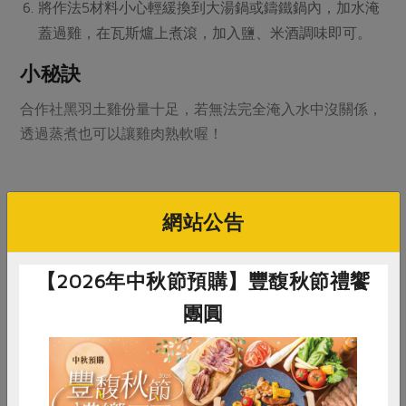
將作法5材料小心輕緩換到大湯鍋或鑄鐵鍋內，加水淹
蓋過雞，在瓦斯爐上煮滾，加入鹽、米酒調味即可。
小秘訣
合作社黑羽土雞份量十足，若無法完全淹入水中沒關係，
透過蒸煮也可以讓雞肉熟軟喔！
網站公告
# 米酒
【2026年中秋節預購】豐馥秋節禮饗
團圓
你可能有興趣的食譜