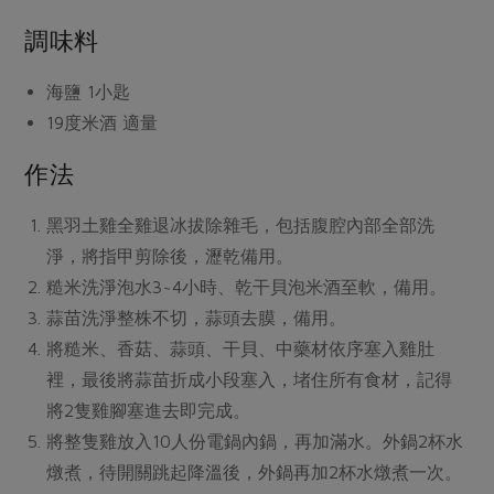
媒體報導
最新產品
節慶大餐
調味料
下載專區
優惠專區
海鹽
1小匙
高麗菜海鮮煎餅
地區活動
19度米酒
適量
素食專區
社務會議
地區活動
作法
樂齡友善
活動報下載
黑羽土雞全雞退冰拔除雜毛，包括腹腔內部全部洗
淨，將指甲剪除後，瀝乾備用。
糙米洗淨泡水3~4小時、乾干貝泡米酒至軟，備用。
蒜苗洗淨整株不切，蒜頭去膜，備用。
將糙米、香菇、蒜頭、干貝、中藥材依序塞入雞肚
裡，最後將蒜苗折成小段塞入，堵住所有食材，記得
將2隻雞腳塞進去即完成。
將整隻雞放入10人份電鍋內鍋，再加滿水。外鍋2杯水
燉煮，待開關跳起降溫後，外鍋再加2杯水燉煮一次。