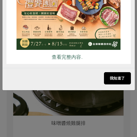
惜食
RPET
食譜
減硝酸鹽
雞蛋
食安
共同購買
查看完整內容..
我知道了
味噌醬燒雞腿排