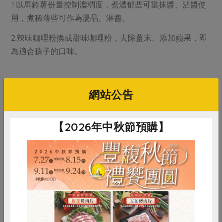
1.以馬鈴薯份量控制濃稠度，煮濃郁些可當抹醬、沾醬使
用，煮稀薄些可作為湯品、淋醬。
2.辣味咖哩粉換成甜味咖哩粉，去除薑末、添加蘋果，即
為適合孩子的口味。
網站公告
# 馬鈴薯
【2026年中秋節預購】
你可能有興趣的食譜
惜食
RPET
食譜
減硝酸鹽