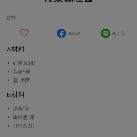
畜產肉類
水產
廚房瑜伽
合作25-經典快閃最後一週
水畜加工品
料理方式
醬料
產品檢驗
合作25-精選產品第四彈
關注議題
烘焙．點心
自主把關
合作25-精選產品第三彈
調理食材・點心
減硝酸鹽
惜食
605 次
680 次
醬料
檢驗報告
更多當季產品
調味醬料/南北貨
烘焙
非基改運動
支持本土農糧
湯品．鍋物
A材料
硝酸鹽檢驗
休閒零嘴
沖泡飲品
廢核運動
能源議題
漬物
議題活動
紅蔥頭
3瓣
保健食品
減添加物
減塑減廢
涼拌沙拉
蒜頭
5瓣
社員權益
主婦聯盟X樂齡網特約優惠案
公益金
食農教育
飲品
薑
1小段
居家好物
合作社法規
30%rPET紅烏龍茶
更多議題
B材料
美妝保養
個人清潔
社務專區
2024農業發展計畫年度報告
主題食譜
生活者e週報
家庭清潔
織品
選舉專區
更多議題活動
洋蔥
1顆
異國料理
日用品
圖書禮品
馬鈴薯
1顆
綠主張月刊
年菜食譜
月桂葉
2片
防災用品
最新消息
把最好的台灣味帶回家！
典藏閱覽室
養身食補