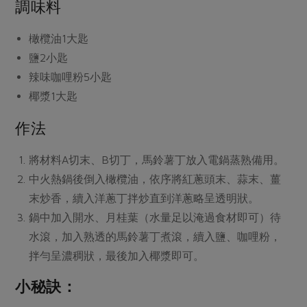
媒體報導
調味料
最新產品
節慶大餐
下載專區
橄欖油
1大匙
優惠專區
鹽
2小匙
高麗菜海鮮煎餅
地區活動
辣味咖哩粉
5小匙
素食專區
椰漿
1大匙
社務會議
地區活動
樂齡友善
活動報下載
作法
將材料A切末、B切丁，馬鈴薯丁放入電鍋蒸熟備用。
中火熱鍋後倒入橄欖油，依序將紅蔥頭末、蒜末、薑
末炒香，續入洋蔥丁拌炒直到洋蔥略呈透明狀。
鍋中加入開水、月桂葉（水量足以淹過食材即可）待
水滾，加入熟透的馬鈴薯丁煮滾，續入鹽、咖哩粉，
拌勻呈濃稠狀，最後加入椰漿即可。
小秘訣：