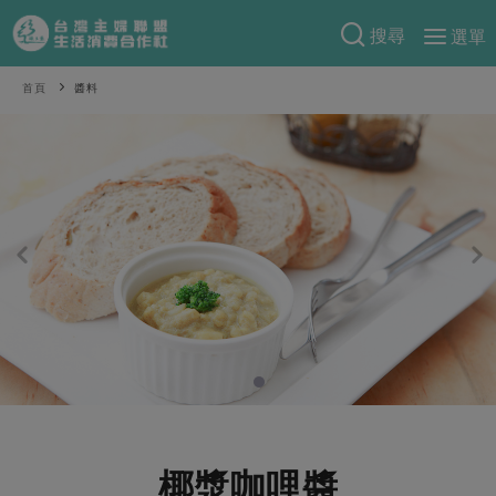
搜尋
選單
產品分類
首頁
醬料
當季蔬果
食譜料理
一籃菜
當令水果
食材
特別企畫
芽苗類
蕈菇類
米食
預購活動
綠主張
辛香料類
麵食
把最好的台灣味帶回家！
觀點文章
關於合作社
肉食
奶蛋豆・五穀
防災用品預購圓滿結束
主婦食堂
一籃菜真心話
海鮮
蛋
乳製品
認識合作社
重要公告
2026年端午節預購圓滿結束
社內大小事
合作聯合國
常備菜
豆製品
米麵雜糧
關於我們
更多預購活動
產品故事
生活提案
蔬食
合作社組織
肉品・水產
樂齡生活
親子食育
蛋料理
椰漿咖哩醬
當季產品
員工與求才